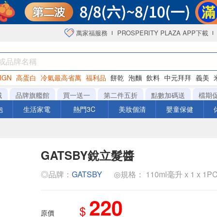
萬家福服務
PROSPERITY PLAZA APP下載
IGN
高蛋白
冷氣最高省萬
福利品
餅乾
泡麵
飲料
中元拜拜
義美
海苔
城
品牌旗艦館
買一送一
第二件五折
點數加碼送
檔期
泡
生活家電
熱門3C
美妝個清
嬰童保健
GATSBY銳立髮醬
◎品牌：
GATSBY
◎規格： 110ml毫升 x 1 x 1P
220
$
原價