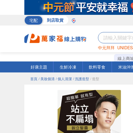
宅配
到店取貨
中元拜拜
UNIDES
巧克力
罐頭
咖啡
線上商
好康主題
生鮮冷凍
飲料零食
米油沖
首頁
/ 美妝個清
/ 個人清潔
/ 洗護造型
/ 造型