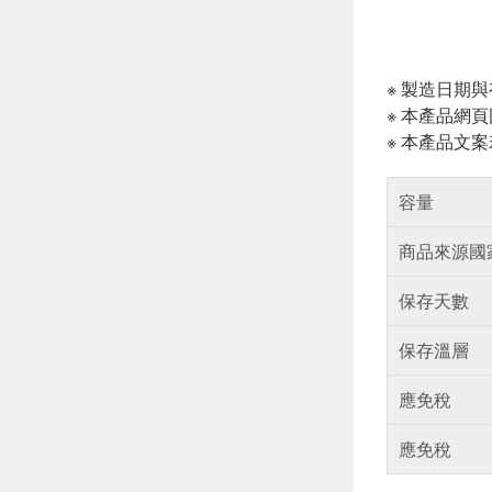
※ 製造日期
※ 本產品網
※ 本產品文
容量
商品來源國
保存天數
保存溫層
應免稅
應免稅