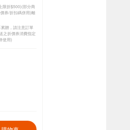
筆上限折$500)(部分商
價券/折扣碼併用)離
筆不累贈，請注意訂單
贈送之折價券消費指定
併使用)
入購物車