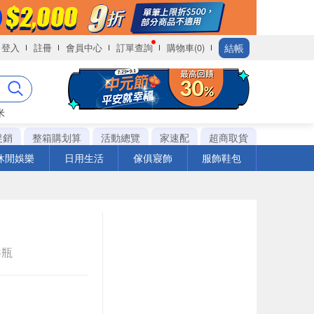
結帳
登入
註冊
會員中心
訂單查詢
購物車(0)
米
促銷
整箱購划算
活動總覽
家速配
超商取貨
休閒娛樂
日用生活
傢俱寢飾
服飾鞋包
C瓶