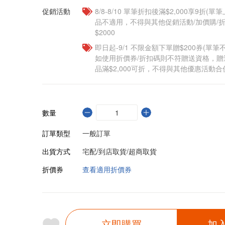
促銷活動
8/8-8/10 單筆折扣後滿$2,000享9折(單
品不適用，不得與其他促銷活動/加價購/折
$2000
即日起-9/1 不限金額下單贈$200券(單
如使用折價券/折扣碼則不符贈送資格，
品滿$2,000可折，不得與其他優惠活動合
數量
訂單類型
一般訂單
出貨方式
宅配/到店取貨/超商取貨
折價券
查看適用折價券
立即購買
加