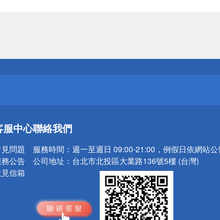
送
請小心！
送
客服中心
聯絡我們
請小心！
常見問題
服務時間：
週一至週日 09:00-21:00，例假日依網站
服務公告
公司地址：
台北市北投區大業路136號5樓 (台灣)
意見信箱