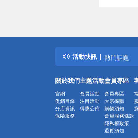
偏遠地區配
詐騙網頁！
得獎公告
活動快訊
熱門話題
銀行優惠
偏遠地區配
關於我們
主題活動
會員專區
詐騙網頁！
官網
會員活動
會員專區
促銷目錄
注目活動
大宗採購
分店資訊
得獎公佈
購物須知
保險服務
會員服務條款
隱私權政策
退貨須知