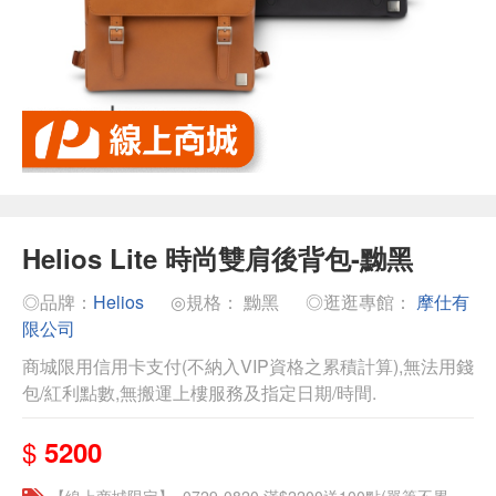
Helios Lite 時尚雙肩後背包-黝黑
◎品牌：
Helios
◎規格： 黝黑
◎逛逛專館：
摩仕有
限公司
商城限用信用卡支付(不納入VIP資格之累積計算),無法用錢
包/紅利點數,無搬運上樓服務及指定日期/時間.
$
5200