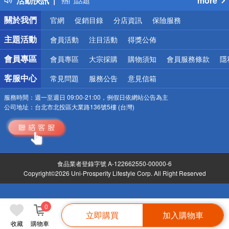
活動快訊
more
熱門話題
銀行優惠
關於我們
官網
促銷目錄
分店資訊
保險服務
偏遠地區配送
詐騙網頁！請小心！
主題活動
會員活動
注目活動
得獎公佈
會員專區
會員專區
大宗採購
購物須知
會員服務條款
隱
客服中心
常見問題
服務公告
意見信箱
服務時間：
週一至週日 09:00-21:00，例假日依網站公告為主
公司地址：
台北市北投區大業路136號5樓 (台灣)
食品業者登錄字號 A-122662550-00000-6
Copyright©2026 Uni-Prosperity Lifestyle Corp. All Right Reserved
0
立即購買
加入購物車
收藏
購物車