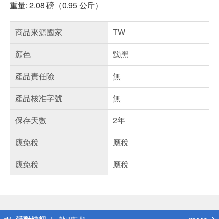
重量: 2.08 磅（0.95 公斤）
商品來源國家
TW
顏色
黝黑
產品責任險
無
產品核准字號
無
保存天數
2年
應免稅
應稅
應免稅
應稅
偏遠地區配送
詐騙網頁！請小心！
得獎公告