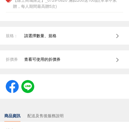
【線上商城限定】_0729-0820 滿$2200送100點(單筆不累
贈，每人期間最高贈5次)
規格：
請選擇數量、規格
折價券
查看可使用的折價券
商品資訊
配送及售後服務說明