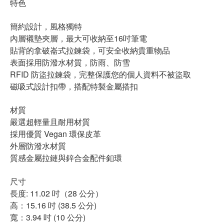
特色
簡約設計，風格獨特
內層襯墊夾層，最大可收納至16吋筆電
貼背的拿破崙式拉鍊袋，可安全收納貴重物品
表面採用防潑水材質，防雨、防雪
RFID 防盜拉鍊袋，完整保護您的個人資料不被盜取
磁吸式設計扣帶，搭配特製金屬搭扣
材質
嚴選超輕量且耐用材質
採用優質 Vegan 環保皮革
外層防潑水材質
質感金屬拉鏈與鋅合金配件釦環
尺寸
長度: 11.02 吋（28 公分）
高：15.16 吋 (38.5 公分)
寬：3.94 吋 (10 公分)