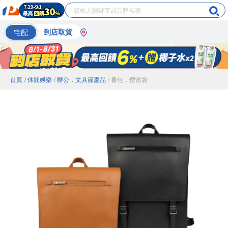
宅配
到店取貨
首頁
/ 休閒娛樂
/ 辦公．文具節慶品
/ 書包．便當袋