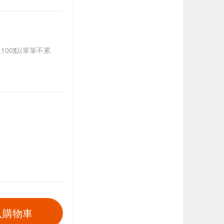
送100點(單筆不累
入購物車