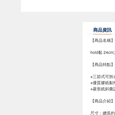
商品資訊
【商品名稱】
hold黏 24
【商品特點】
※三節式可拆
※優質膠紙黏
※菱形紙斜撕
【商品介紹】
尺寸：總長約1