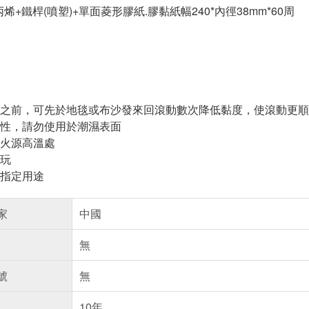
烯+鐵桿(噴塑)+單面菱形膠紙.膠黏紙幅240*內徑38mm*60周
之前，可先於地毯或布沙發來回滾動數次降低黏度，使滾動更順
性，請勿使用於潮濕表面
火源高溫處
玩
指定用途
家
中國
無
號
無
10年