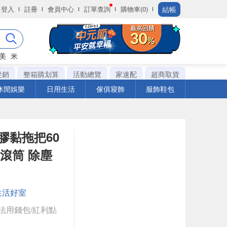
結帳
登入
註冊
會員中心
訂單查詢
購物車(0)
美
米
促銷
整箱購划算
活動總覽
家速配
超商取貨
休閒娛樂
日用生活
傢俱寢飾
服飾鞋包
積膠黏拖把60
 滾筒 除塵
生活好室
法用錢包/紅利點