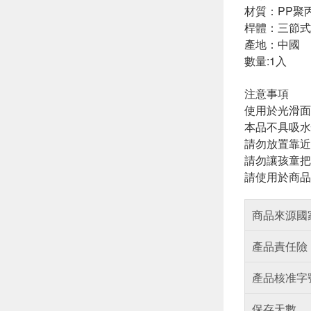
材質：PP聚丙
桿體：三節式
產地：中國
數量:1入
注意事項
使用於光滑面
本品不具吸水
請勿放置靠近
請勿讓孩童把
請使用於商品
商品來源國
產品責任險
產品核准字
保存天數