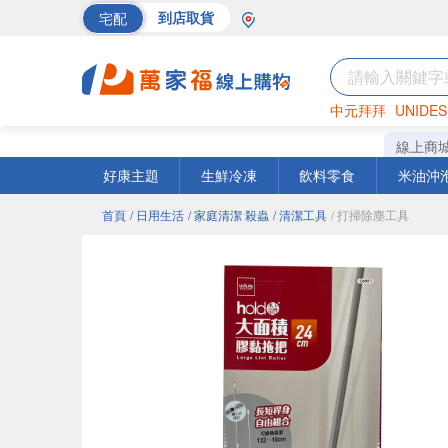
宅配
到店取貨
中元拜拜
UNIDES
巧克力
罐頭
海苔
線上商
好康主題
生鮮冷凍
飲料零食
米油沖
首頁
/ 日用生活
/ 家庭清潔 殺蟲
/ 清潔工具
/ 打掃除塵工具