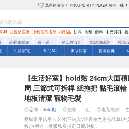
萬家福服務
PROSPERITY PLAZA APP下載
IGN
父親節送禮
冷氣最高省萬
福利品
餅乾
泡麵
飲料
中元拜拜
義
洋芋片
城
品牌旗艦館
買一送一
第二件五折
點數加碼送
檔期
泡
生活家電
熱門3C
美妝個清
嬰童保健
【生活好室】hold黏 24cm大面
周 三節式可拆桿 紙拖把 黏毛滾輪
地板清潔 寵物毛髮
◎品牌：
hold黏
◎規格： 1組
◎逛逛專館：
商城限用信用卡支付(不納入VIP資格之累積計算),無
數,無搬運上樓服務及指定日期/時間.