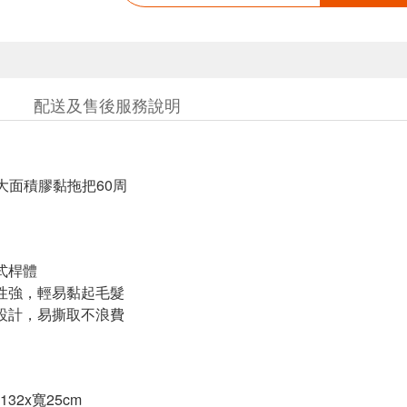
配送及售後服務說明
cm大面積膠黏拖把60周
式桿體
性強，輕易黏起毛髮
設計，易撕取不浪費
32x寬25cm