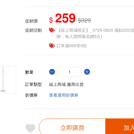
259
$
$329
促銷價
促銷活動
【線上商城限定】_0729-0820 滿$2200
贈，每人期間最高贈5次)
訂單滿999享9折
數量
訂單類型
線上商城 廠商出貨
折價券
查看適用折價券
立即購買
加