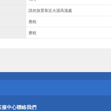
請勿放置靠近火源高溫處
應稅
應稅
送
請小心！
送
客服中心
聯絡我們
請小心！