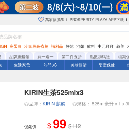
萬家福服務
PROSPERITY PLAZA APP下載
IGN
高蛋白
冷氣最高省萬
福利品
餅乾
泡麵
飲料
中元拜拜
義美
海苔
城
品牌旗艦館
買一送一
第二件五折
點數加碼送
檔期
泡
生活家電
熱門3C
美妝個清
嬰童保健
KIRIN生茶525mlx3
◎品牌：
KIRIN 麒麟
◎規格： 525ml毫升 x 1 x 3B
99
$
$112
促銷價