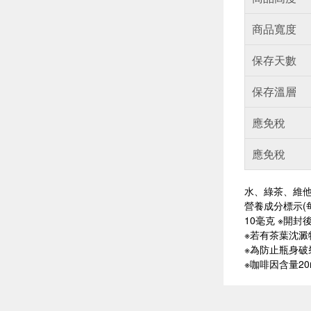
商品寬度
保存天數
保存溫層
應免稅
應免稅
水、綠茶、維他
營養成分標示(
10毫克 ※開
※若有茶葉沈
※為防止瓶身
※咖啡因含量20m