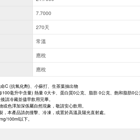
7.7000
270天
常溫
應稅
應稅
命C (抗氧化劑)、小蘇打、生茶葉抽出物
每100毫升中含量) 熱量 0大卡、蛋白質0公克、脂肪 0公克、飽和脂肪
封後後請冷藏並儘早飲用完畢。
澱物或色澤加深係屬自然現象，敬請安心飲用。
破裂，本產品請勿撞擊、冷凍，或置於高溫及陽光直射處。
g/100ml以下。