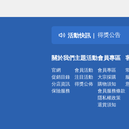
偏遠地區配
詐騙網頁！
得獎公告
活動快訊
熱門話題
銀行優惠
偏遠地區配
關於我們
主題活動
會員專區
詐騙網頁！
官網
會員活動
會員專區
促銷目錄
注目活動
大宗採購
分店資訊
得獎公佈
購物須知
保險服務
會員服務條款
隱私權政策
退貨須知