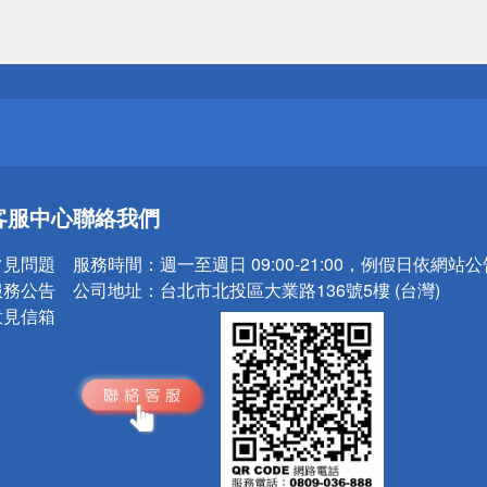
送
請小心！
送
客服中心
聯絡我們
請小心！
常見問題
服務時間：
週一至週日 09:00-21:00，例假日依網站
服務公告
公司地址：
台北市北投區大業路136號5樓 (台灣)
意見信箱