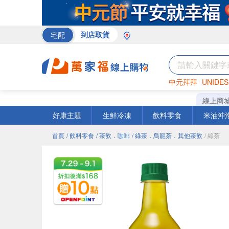
宅配
到店取貨
中元拜拜
UNIDES
巧克力
罐頭
咖啡
線上商
好康主題
生鮮冷凍
飲料零食
米油沖
首頁
/ 飲料零食
/ 茶飲．咖啡
/ 綠茶．烏龍茶．其他茶飲
/ 綠茶