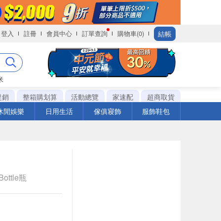
結帳
登入
註冊
會員中心
訂單查詢
購物車(0)
米
促銷
整箱購划算
活動總覽
家速配
超商取貨
休閒娛樂
日用生活
傢俱寢飾
服飾鞋包
ottle瓶