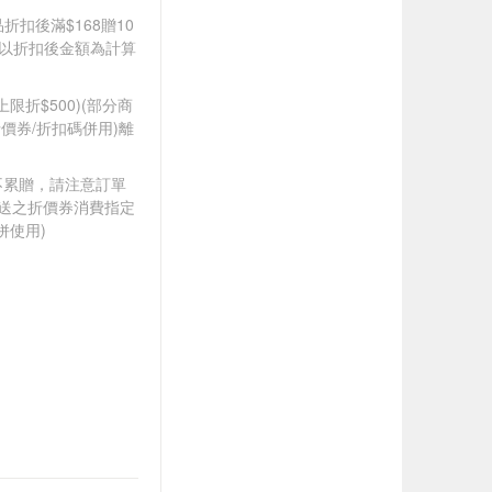
品折扣後滿$168贈10
饋皆以折扣後金額為計算
筆上限折$500)(部分商
價券/折扣碼併用)離
筆不累贈，請注意訂單
贈送之折價券消費指定
併使用)