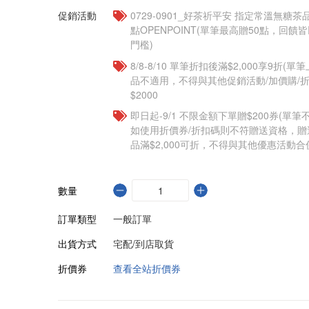
促銷活動
​​0729-0901_好茶祈平安 指定常溫無糖茶
點OPENPOINT(單筆最高贈50點，回
門檻)
8/8-8/10 單筆折扣後滿$2,000享9折(單
品不適用，不得與其他促銷活動/加價購/折
$2000
即日起-9/1 不限金額下單贈$200券(單
如使用折價券/折扣碼則不符贈送資格，
品滿$2,000可折，不得與其他優惠活動合
數量
訂單類型
一般訂單
出貨方式
宅配/到店取貨
折價券
查看全站折價券