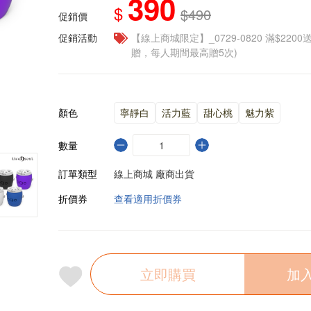
390
$
$490
促銷價
促銷活動
【線上商城限定】_0729-0820 滿$2200
贈，每人期間最高贈5次)
顏色
寧靜白
活力藍
甜心桃
魅力紫
數量
訂單類型
線上商城 廠商出貨
折價券
查看適用折價券
立即購買
加