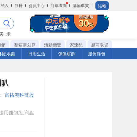
結帳
登入
註冊
會員中心
訂單查詢
購物車(0)
美
米
促銷
整箱購划算
活動總覽
家速配
超商取貨
休閒娛樂
日用生活
傢俱寢飾
服飾鞋包
喇叭
：
富祐鴻科技股
法用錢包/紅利點