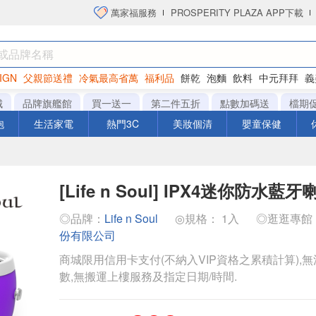
萬家福服務
PROSPERITY PLAZA APP下載
IGN
父親節送禮
冷氣最高省萬
福利品
餅乾
泡麵
飲料
中元拜拜
義
衛生紙
城
品牌旗艦館
買一送一
第二件五折
點數加碼送
檔期
泡
生活家電
熱門3C
美妝個清
嬰童保健
[Life n Soul] IPX4迷你防水藍牙
◎品牌：
Life n Soul
◎規格： 1入
◎逛逛專館
份有限公司
商城限用信用卡支付(不納入VIP資格之累積計算),無
數,無搬運上樓服務及指定日期/時間.