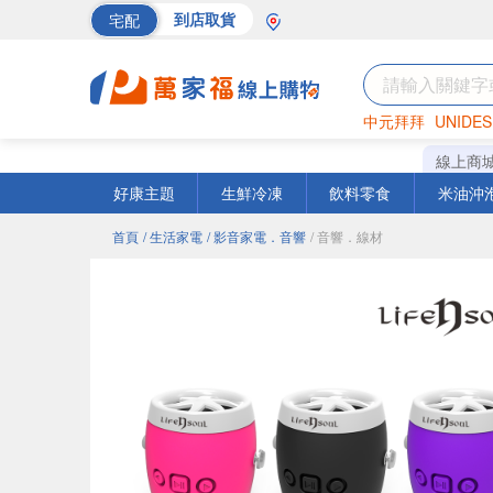
宅配
到店取貨
中元拜拜
UNIDES
海苔
巧克力
罐頭
線上商
好康主題
生鮮冷凍
飲料零食
米油沖
首頁
/ 生活家電
/ 影音家電．音響
/ 音響．線材