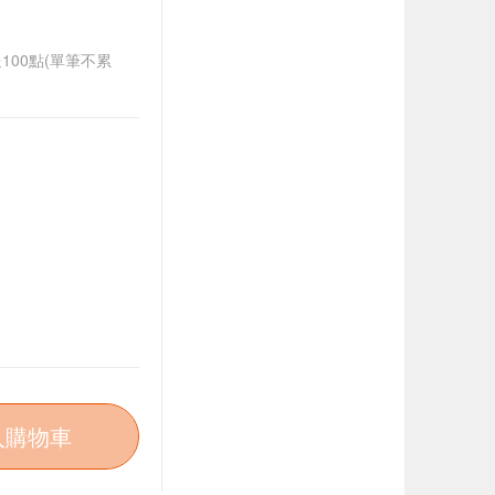
送100點(單筆不累
入購物車