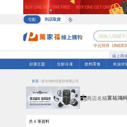
宅配
到店取貨
中元拜拜
UNIDES
海苔
巧克力
罐頭
線上商
好康主題
生鮮冷凍
飲料零食
米油沖
首頁
/ 富祐鴻科技股份有限公司
商店名稱
富祐鴻
共
6
筆資料