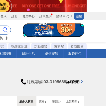
結帳
登入
註冊
會員中心
訂單查詢
購物車(0)
美
米
促銷
整箱購划算
活動總覽
家速配
超商取貨
休閒娛樂
日用生活
傢俱寢飾
服飾鞋包
服務專線
03-3195689
詳細說明
最多人購買
價格↓
筆劃少
上架時間↓