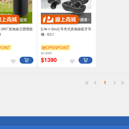
Soul] 360°真無線立體聲藍
[Life n Soul] 耳夾式真無線藍牙耳
1
機 - EC1
OINT
贈OPENPOINT
$1,990
$
1390
1
送
請小心！