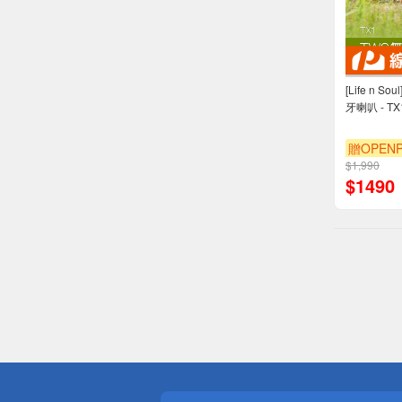
[Life n 
牙喇叭 - TX
贈OPENP
$1,990
$
1490
偏遠地區配
詐騙網頁！
得獎公告