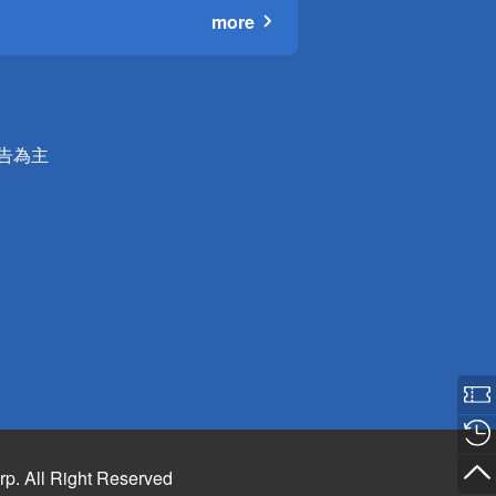
more
公告為主
rp. All Right Reserved