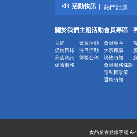
活動快訊
熱門話題
銀行優惠
偏遠地區配
關於我們
主題活動
會員專區
詐騙網頁！
官網
會員活動
會員專區
促銷目錄
注目活動
大宗採購
分店資訊
得獎公佈
購物須知
保險服務
會員服務條款
隱私權政策
退貨須知
食品業者登錄字號 A-122