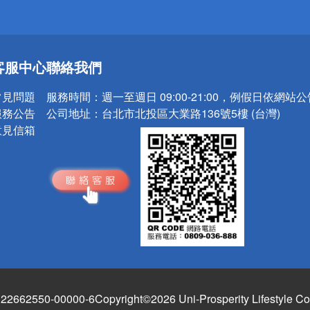
送
客服中心
聯絡我們
請小心！
常見問題
服務時間：
週一至週日 09:00-21:00，例假日依網站
服務公告
公司地址：
台北市北投區大業路136號5樓 (台灣)
意見信箱
662550-00000-6
Copyright©2026 Uni-Prosperity Lifestyle Co