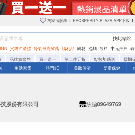
萬家福服務
PROSPERITY PLAZA APP下載
找此專館
IGN
父親節送禮
冷氣最高省萬
福利品
餅乾
泡麵
飲料
中元拜拜
義
衛生紙
城
品牌旗艦館
買一送一
第二件五折
點數加碼送
檔期
泡
生活家電
熱門3C
美妝個清
嬰童保健
統編
科技股份有限公司
89649769