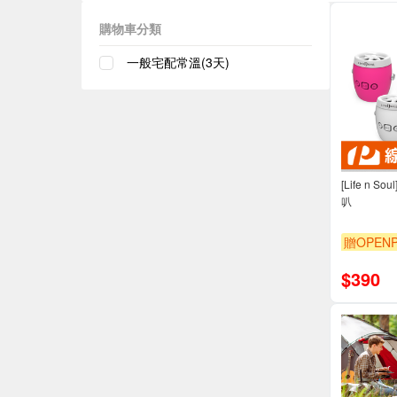
購物車分類
一般宅配常溫(3天)
[Life n 
叭
贈OPENP
$
390