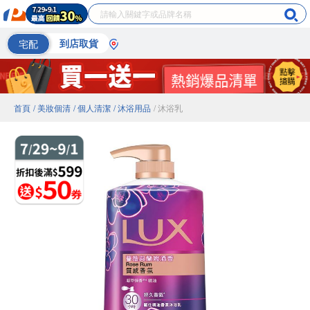
宅配
到店取貨
首頁
/ 美妝個清
/ 個人清潔
/ 沐浴用品
/ 沐浴乳