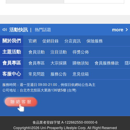
偏遠地區配送
詐騙網頁！請小心！
得獎公告
活動快訊
more
熱門話題
銀行優惠
關於我們
官網
促銷目錄
分店資訊
保險服務
偏遠地區配送
詐騙網頁！請小心！
主題活動
會員活動
注目活動
得獎公佈
會員專區
會員專區
大宗採購
購物須知
會員服務條款
隱
客服中心
常見問題
服務公告
意見信箱
服務時間：
週一至週日 09:00-21:00，例假日依網站公告為主
公司地址：
台北市北投區大業路136號5樓 (台灣)
食品業者登錄字號 A-122662550-00000-6
Copyright©2026 Uni-Prosperity Lifestyle Corp. All Right Reserved