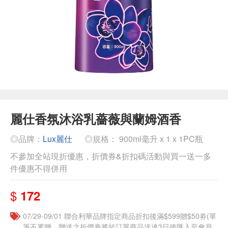
麗仕香氛沐浴乳薔薇與蘭姆酒香
◎品牌：
Lux麗仕
◎規格： 900ml毫升 x 1 x 1PC瓶
不參加全站現折優惠，折價券&折扣碼活動與買一送一多
件優惠不得併用
$
172
07/29-09/01 聯合利華品牌指定商品折扣後滿$599贈$50劵(單
筆不累贈，贈送之折價券將於訂單商品送達3日後匯入至會員