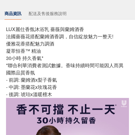
商品資訊
配送及售後服務說明
LUX麗仕香氛沐浴乳 薔薇與蘭姆酒香
法國薔薇花搭配蘭姆酒香調，自信綻放魅力一整天!
優雅花香搭配魅力調酒
凝萃恒香™ 精油
30小時 持久香氣*
*聯合利華消費者測試數據。香味持續時間可能因人而異
國際品質香氛
- 前調: 蘭姆酒x梨子香氣
- 中調: 墨蘭花x玫瑰花香
- 後調: 琥珀x溫暖檀木