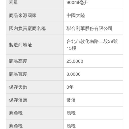
容量
900ml毫升
商品來源國家
中國大陸
國內負責廠商名稱
聯合利華股份有限公司
台北市敦化南路二段39號
製造商地址
15樓
商品高度
25.0000
商品寬度
8.0000
保存天數
3年
保存溫層
常溫
應免稅
應稅
應免稅
應稅