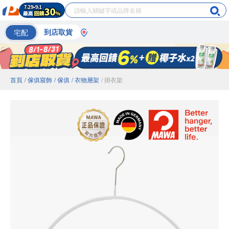
宅配
到店取貨
首頁
/ 傢俱寢飾
/ 傢俱
/ 衣物層架
/ 掛衣架