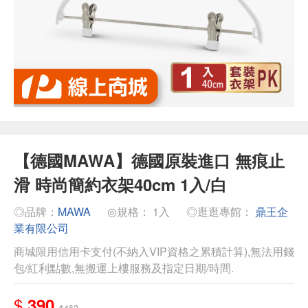
【德國MAWA】德國原裝進口 無痕止
滑 時尚簡約衣架40cm 1入/白
◎品牌：
MAWA
◎規格： 1入
◎逛逛專館：
鼎王企
業有限公司
商城限用信用卡支付(不納入VIP資格之累積計算),無法用錢
包/紅利點數,無搬運上樓服務及指定日期/時間.
$
390
$462