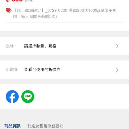
【線上商城限定】_0729-0820 滿$2200送100點(單筆不累
贈，每人期間最高贈5次)
規格：
請選擇數量、規格
折價券
查看可使用的折價券
商品資訊
配送及售後服務說明