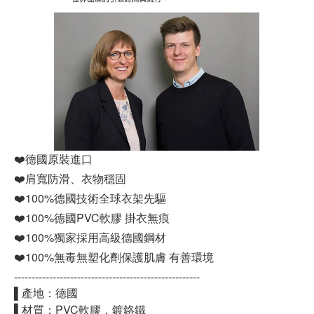
❤️德國原裝進口
❤️肩寬防滑、衣物穩固
❤️100%德國技術全球衣架先驅
❤️100%德國PVC軟膠 掛衣無痕
❤️100%獨家採用高級德國鋼材
❤️100%無毒無塑化劑保護肌膚 有善環境
-----------------------------------------------------
▌產地：德國
▌材質：PVC軟膠，鍍鉻鐵