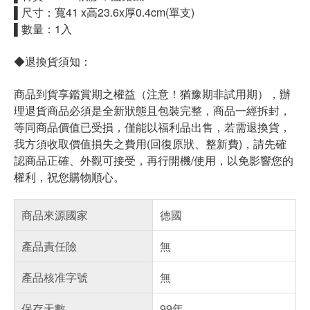
▌尺寸：寬41 x高23.6x厚0.4cm(單支)
▌數量：1入
◆退換貨須知：
商品到貨享鑑賞期之權益（注意！猶豫期非試用期），辦
理退貨商品必須是全新狀態且包裝完整，商品一經拆封，
等同商品價值已受損，僅能以福利品出售，若需退換貨，
我方須收取價值損失之費用(回復原狀、整新費)，請先確
認商品正確、外觀可接受，再行開機/使用，以免影響您的
權利，祝您購物順心。
商品來源國家
德國
產品責任險
無
產品核准字號
無
保存天數
99年