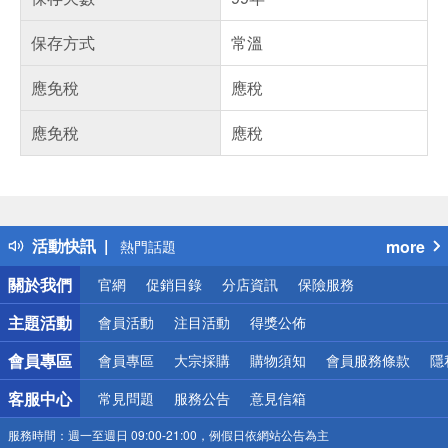
保存方式
常溫
應免稅
應稅
應免稅
應稅
偏遠地區配送
詐騙網頁！請小心！
得獎公告
活動快訊
more
熱門話題
銀行優惠
關於我們
官網
促銷目錄
分店資訊
保險服務
偏遠地區配送
詐騙網頁！請小心！
主題活動
會員活動
注目活動
得獎公佈
會員專區
會員專區
大宗採購
購物須知
會員服務條款
隱
客服中心
常見問題
服務公告
意見信箱
服務時間：
週一至週日 09:00-21:00，例假日依網站公告為主