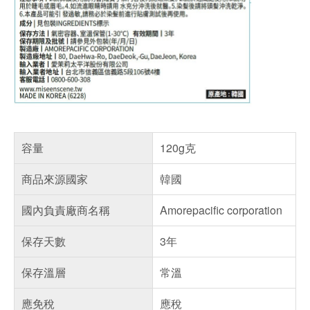
容量
120g克
商品來源國家
韓國
國內負責廠商名稱
Amorepacific corporation
保存天數
3年
保存溫層
常溫
應免稅
應稅