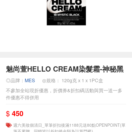
魅尚萱HELLO CREAM染髮霜-神秘黑
◎品牌：
MES
◎規格： 120g克 x 1 x 1PC盒
不參加全站現折優惠，折價券&折扣碼活動與買一送一多
件優惠不得併用
$
450
週六美妝個清日_單筆折扣後滿1188元送80點OPENPOINT(單
筆不累贈，回饋皆以折扣後金額為計算門檻)