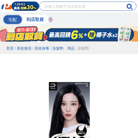
宅配
到店取貨
首頁
/ 美妝個清
/ 美妝保養
/ 染髮劑．用品
/ 染髮劑