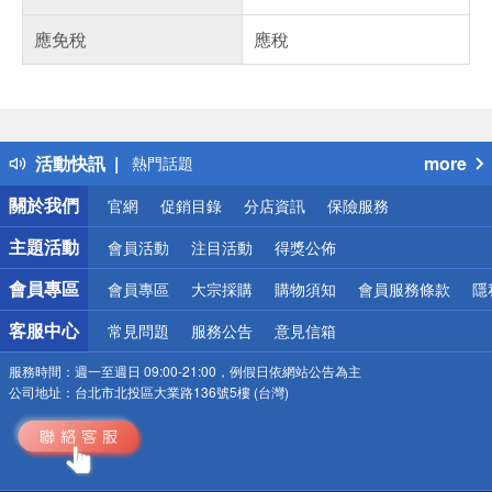
應免稅
應稅
偏遠地區配送
詐騙網頁！請小心！
得獎公告
活動快訊
more
熱門話題
銀行優惠
關於我們
官網
促銷目錄
分店資訊
保險服務
偏遠地區配送
詐騙網頁！請小心！
主題活動
會員活動
注目活動
得獎公佈
會員專區
會員專區
大宗採購
購物須知
會員服務條款
隱
客服中心
常見問題
服務公告
意見信箱
服務時間：
週一至週日 09:00-21:00，例假日依網站公告為主
公司地址：
台北市北投區大業路136號5樓 (台灣)