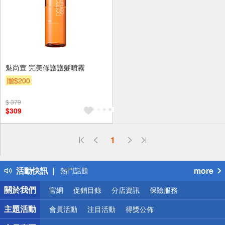
魅尚萱 完美修護護髮噴霧
贈$200
$ 379
$309
偏遠地區配送
1
詐騙網頁！請小心！
得獎公告
活動快訊
more
熱門話題
銀行優惠
關於我們
官網
促銷目錄
分店資訊
保險服務
偏遠地區配送
詐騙網頁！請小心！
主題活動
會員活動
注目活動
得獎公佈