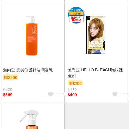
魅尚萱 完美修護精油潤髮乳
魅尚萱 HELLO BLEACH泡沫褪
色劑
贈$200
贈$200
$ 420
$ 450
$369
$409