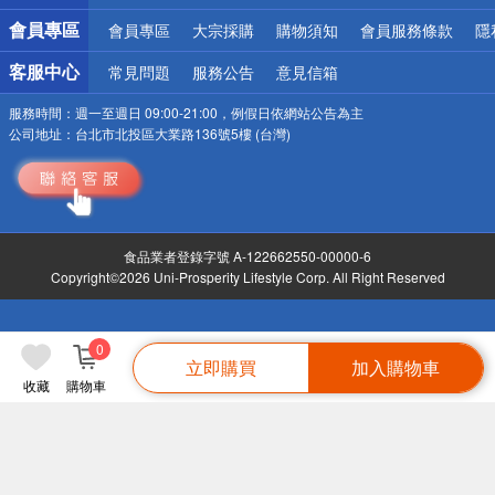
會員專區
會員專區
大宗採購
購物須知
會員服務條款
隱
客服中心
常見問題
服務公告
意見信箱
服務時間：
週一至週日 09:00-21:00，例假日依網站公告為主
公司地址：
台北市北投區大業路136號5樓 (台灣)
食品業者登錄字號 A-122662550-00000-6
Copyright©2026 Uni-Prosperity Lifestyle Corp. All Right Reserved
0
立即購買
加入購物車
收藏
購物車