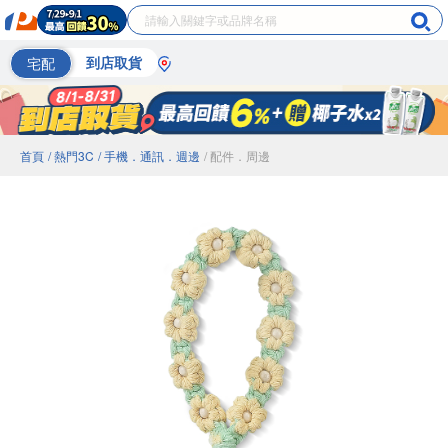
宅配
到店取貨
首頁
/ 熱門3C
/ 手機．通訊．週邊
/ 配件．周邊