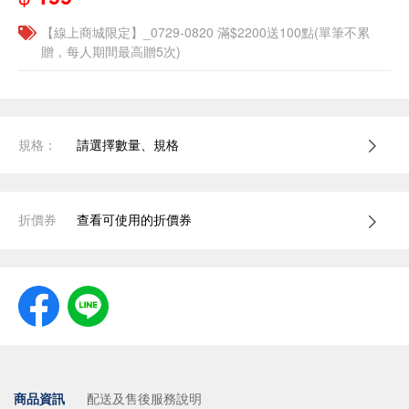
【線上商城限定】_0729-0820 滿$2200送100點(單筆不累
贈，每人期間最高贈5次)
規格：
請選擇數量、規格
折價券
查看可使用的折價券
商品資訊
配送及售後服務說明