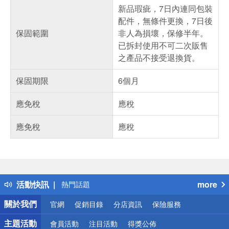
新品瑕疵，7日內連同包裝
配件，無條件更換，7日後
保固範圍
非人為損壞，保修半年。
已拆封使用不可二次販售
之產品不接受退換貨。
保固期限
6個月
應免稅
應稅
應免稅
應稅
偏遠地區配送
詐騙網頁！請小心！
得獎公告
活動快訊
more
熱門話題
銀行優惠
關於我們
官網
促銷目錄
分店資訊
保險服務
偏遠地區配送
詐騙網頁！請小心！
主題活動
會員活動
注目活動
得獎公佈