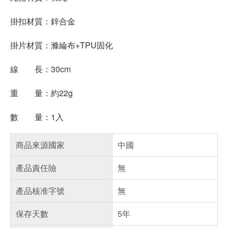
掛扣材質：鋅合金
掛片材質：滌綸布+TPU固化
線 長：30cm
重 量：約22g
數 量：1入
商品來源國家
中國
產品責任險
無
產品核准字號
無
保存天數
5年