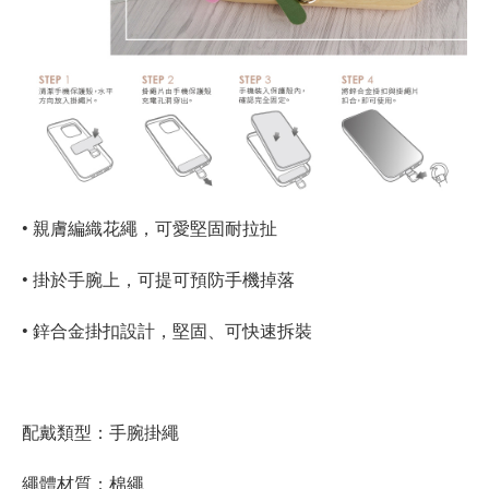
• 親膚編織花繩，可愛堅固耐拉扯
• 掛於手腕上，可提可預防手機掉落
• 鋅合金掛扣設計，堅固、可快速拆裝
配戴類型：手腕掛繩
繩體材質：棉繩