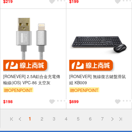
$219
$199
[RONEVER] 2.5A鋁合金充電傳
[RONEVER] 無線復古鍵盤滑鼠
輸線(iOS) VPC-86 太空灰
組 KB009
贈OPENPOINT
贈OPENPOINT
$198
$699
偏遠地區配送
1
2
3
4
5
6
7
詐騙網頁！請小心！
得獎公告