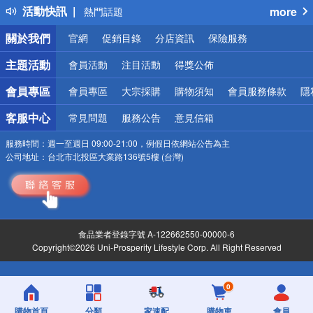
活動快訊
more
熱門話題
銀行優惠
關於我們
官網
促銷目錄
分店資訊
保險服務
偏遠地區配送
詐騙網頁！請小心！
主題活動
會員活動
注目活動
得獎公佈
會員專區
會員專區
大宗採購
購物須知
會員服務條款
隱
客服中心
常見問題
服務公告
意見信箱
服務時間：
週一至週日 09:00-21:00，例假日依網站公告為主
公司地址：
台北市北投區大業路136號5樓 (台灣)
食品業者登錄字號 A-122662550-00000-6
Copyright©2026 Uni-Prosperity Lifestyle Corp. All Right Reserved
0
購物首頁
分類
家速配
購物車
會員