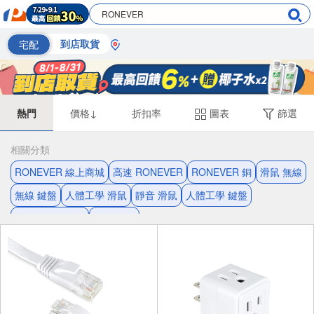
宅配
到店取貨
熱門
價格↓
折扣率
圖表
篩選
相關分類
RONEVER 線上商城
高速 RONEVER
RONEVER 銅
滑鼠 無線
無線 鍵盤
人體工學 滑鼠
靜音 滑鼠
人體工學 鍵盤
RONEVER 耳機
鍵盤 USB