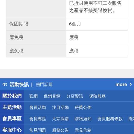
已拆封使用不可二次販售
之產品不接受退換貨。
保固期限
6個月
應免稅
應稅
應免稅
應稅
偏遠地區配送
詐騙網頁！請小心！
得獎公告
活動快訊
more
熱門話題
銀行優惠
關於我們
官網
促銷目錄
分店資訊
保險服務
偏遠地區配送
詐騙網頁！請小心！
主題活動
會員活動
注目活動
得獎公佈
會員專區
會員專區
大宗採購
購物須知
會員服務條款
隱
客服中心
常見問題
服務公告
意見信箱