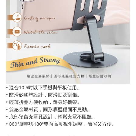
• 適合10.5吋以下手機與平板使用。
• 防滑矽膠墊設計，防滑動及刮傷。
• 輕薄折疊方便收納，隨身好攜帶。
• 質感金屬材質，圓形底盤穩固不晃動。
• 底部預留充電孔設計，輕鬆充電不阻饒。
• 360°旋轉與180°雙向高度視角調整，節省又方便。