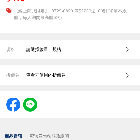
【線上商城限定】_0729-0820 滿$2200送100點(單筆不累
贈，每人期間最高贈5次)
規格：
請選擇數量、規格
折價券
查看可使用的折價券
商品資訊
配送及售後服務說明