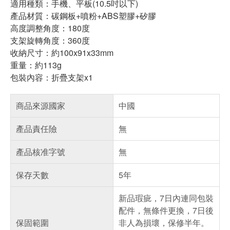
適用種類：手機、平板(10.5吋以下)
產品材質：碳鋼板+噴粉+ABS塑膠+矽膠
高度調整角度：180度
支架旋轉角度：360度
收納尺寸：約100x91x33mm
重量：約113g
包裝內容：折疊支架x1
商品來源國家
中國
產品責任險
無
產品核准字號
無
保存天數
5年
新品瑕疵，7日內連同包裝
配件，無條件更換，7日後
保固範圍
非人為損壞，保修半年。