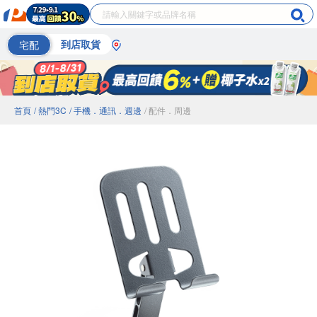
宅配
到店取貨
首頁
/ 熱門3C
/ 手機．通訊．週邊
/ 配件．周邊