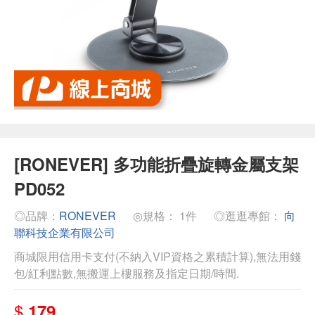
[RONEVER] 多功能折疊旋轉金屬支架
PD052
◎品牌：
RONEVER
◎規格： 1件
◎逛逛專館：
向
聯科技企業有限公司
商城限用信用卡支付(不納入VIP資格之累積計算),無法用錢
包/紅利點數,無搬運上樓服務及指定日期/時間.
$
179