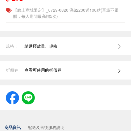
【線上商城限定】_0729-0820 滿$2200送100點(單筆不累
贈，每人期間最高贈5次)
規格：
請選擇數量、規格
折價券
查看可使用的折價券
商品資訊
配送及售後服務說明