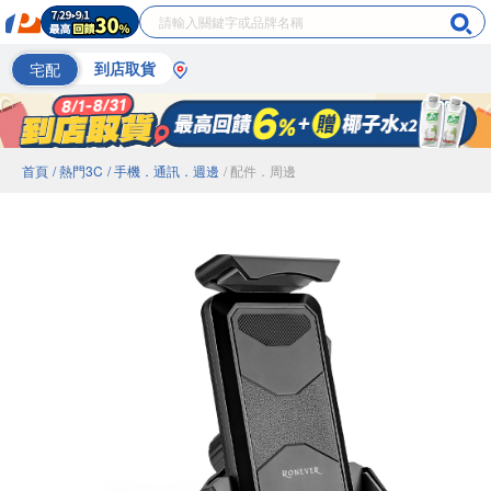
宅配
到店取貨
首頁
/ 熱門3C
/ 手機．通訊．週邊
/ 配件．周邊