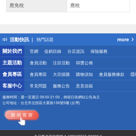
應免稅
應稅
偏遠地區配送
詐騙網頁！請小心！
得獎公告
活動快訊
more
熱門話題
銀行優惠
關於我們
官網
促銷目錄
分店資訊
保險服務
偏遠地區配送
詐騙網頁！請小心！
主題活動
會員活動
注目活動
得獎公佈
會員專區
會員專區
大宗採購
購物須知
會員服務條款
隱
客服中心
常見問題
服務公告
意見信箱
服務時間：
週一至週日 09:00-21:00，例假日依網站公告為主
公司地址：
台北市北投區大業路136號5樓 (台灣)