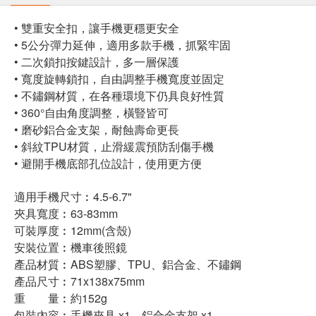
• 雙重安全扣，讓手機更穩更安全
• 5公分彈力延伸，適用多款手機，抓緊牢固
• 二次鎖扣按鍵設計，多一層保護
• 寬度旋轉鎖扣，自由調整手機寬度並固定
• 不鏽鋼材質，在各種環境下仍具良好性質
• 360°自由角度調整，橫豎皆可
• 磨砂鋁合金支架，耐蝕壽命更長
• 斜紋TPU材質，止滑緩震預防刮傷手機
• 避開手機底部孔位設計，使用更方便
適用手機尺寸︰4.5-6.7"
夾具寬度︰63-83mm
可裝厚度︰12mm(含殼)
安裝位置︰機車後照鏡
產品材質︰ABS塑膠、TPU、鋁合金、不鏽鋼
產品尺寸︰71x138x75mm
重 量︰約152g
包裝內容︰手機夾具 x1、鋁合金支架 x1