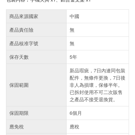
商品來源國家
中國
產品責任險
無
產品核准字號
無
保存天數
5年
新品瑕疵，7日內連同包裝
配件，無條件更換，7日後
保固範圍
非人為損壞，保修半年。
已拆封使用不可二次販售
之產品不接受退換貨。
保固期限
6個月
應免稅
應稅