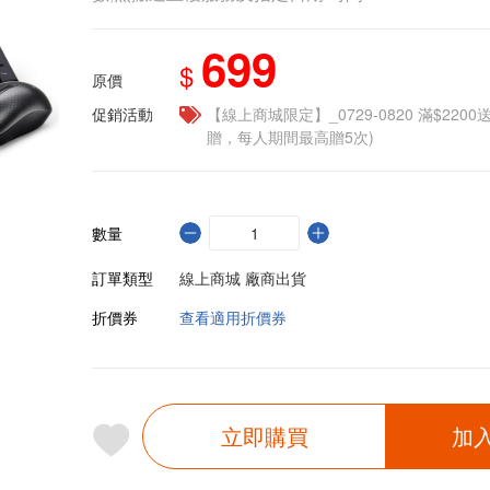
699
$
原價
促銷活動
【線上商城限定】_0729-0820 滿$2200
贈，每人期間最高贈5次)
數量
訂單類型
線上商城 廠商出貨
折價券
查看適用折價券
立即購買
加