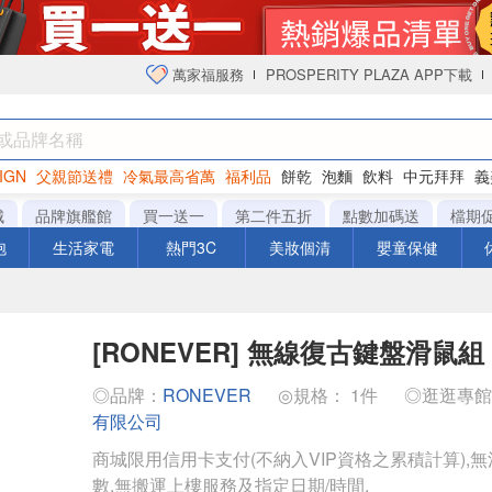
萬家福服務
PROSPERITY PLAZA APP下載
IGN
父親節送禮
冷氣最高省萬
福利品
餅乾
泡麵
飲料
中元拜拜
義
衛生紙
城
品牌旗艦館
買一送一
第二件五折
點數加碼送
檔期
泡
生活家電
熱門3C
美妝個清
嬰童保健
[RONEVER] 無線復古鍵盤滑鼠組 
◎品牌：
RONEVER
◎規格： 1件
◎逛逛專
有限公司
商城限用信用卡支付(不納入VIP資格之累積計算),無
數,無搬運上樓服務及指定日期/時間.