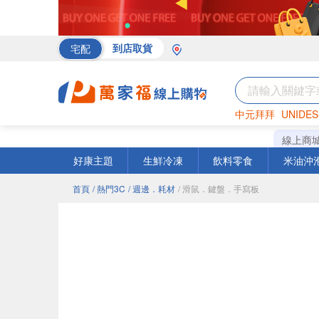
宅配
到店取貨
中元拜拜
UNIDES
海苔
巧克力
罐頭
線上商
好康主題
生鮮冷凍
飲料零食
米油沖
首頁
/ 熱門3C
/ 週邊．耗材
/ 滑鼠．鍵盤．手寫板