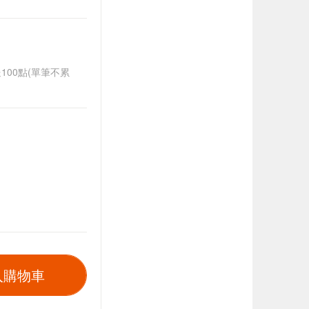
送100點(單筆不累
入購物車