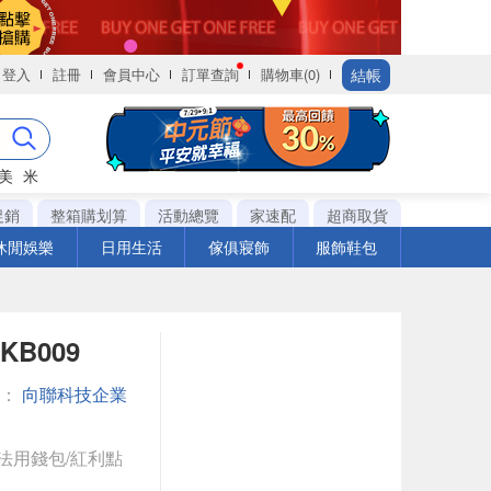
結帳
登入
註冊
會員中心
訂單查詢
購物車(0)
美
米
促銷
整箱購划算
活動總覽
家速配
超商取貨
休閒娛樂
日用生活
傢俱寢飾
服飾鞋包
KB009
館：
向聯科技企業
法用錢包/紅利點