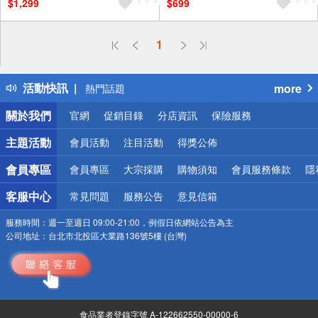
$1,299
$699
偏遠地區配送
1
詐騙網頁！請小心！
得獎公告
活動快訊
more
熱門話題
銀行優惠
關於我們
官網
促銷目錄
分店資訊
保險服務
偏遠地區配送
詐騙網頁！請小心！
主題活動
會員活動
注目活動
得獎公佈
會員專區
會員專區
大宗採購
購物須知
會員服務條款
隱
客服中心
常見問題
服務公告
意見信箱
服務時間：
週一至週日 09:00-21:00，例假日依網站公告為主
公司地址：
台北市北投區大業路136號5樓 (台灣)
食品業者登錄字號 A-122662550-00000-6