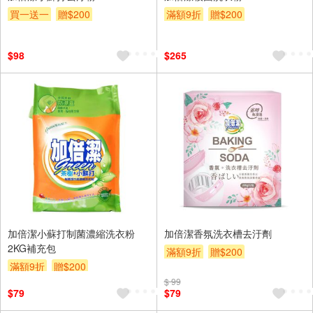
買一送一
贈$200
滿額9折
贈$200
$98
$265
加倍潔小蘇打制菌濃縮洗衣粉
加倍潔香氛洗衣槽去汙劑
2KG補充包
滿額9折
贈$200
滿額9折
贈$200
$ 99
$79
$79