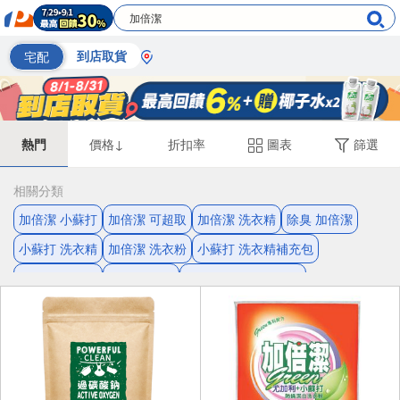
宅配
到店取貨
熱門
價格↓
折扣率
圖表
篩選
相關分類
加倍潔 小蘇打
加倍潔 可超取
加倍潔 洗衣精
除臭 加倍潔
小蘇打 洗衣精
加倍潔 洗衣粉
小蘇打 洗衣精補充包
加倍潔 補充包
天然 小蘇打
加倍潔 洗衣精補充包