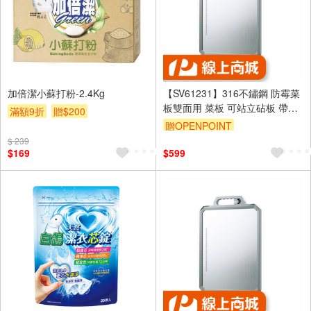
加倍潔小蘇打粉-2.4Kg
【SV61231】316不鏽鋼 防霉菜
板雙面用 菜板 可站立砧板 帶磨
滿額9折
贈$200
刀器砧板 防霉抗菌砧板 加大加
贈OPENPOINT
厚
$ 239
$169
$599