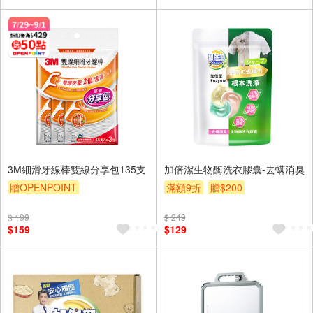
3M細滑牙線棒雙線分享包135支
加倍潔生物酶洗衣膠囊-去螨消臭
贈OPENPOINT
滿額9折
贈$200
贈OPENPOINT
滿額9折
$ 199
$ 249
贈$200
$159
$129