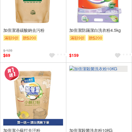
加倍潔過碳酸鈉去污粉
加倍潔防蹣潔白洗衣粉4.5kg
滿額9折
贈$200
滿額9折
贈$200
$ 128
$69
$159
加倍潔小蘇打去汙粉
加倍潔殺菌洗衣粉10KG