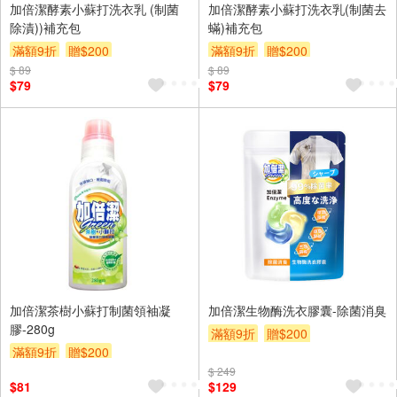
加倍潔酵素小蘇打洗衣乳 (制菌
加倍潔酵素小蘇打洗衣乳(制菌去
除漬))補充包
蟎)補充包
滿額9折
贈$200
滿額9折
贈$200
$ 89
$ 89
$79
$79
加倍潔茶樹小蘇打制菌領袖凝
加倍潔生物酶洗衣膠囊-除菌消臭
膠-280g
滿額9折
贈$200
滿額9折
贈$200
$ 249
$81
$129