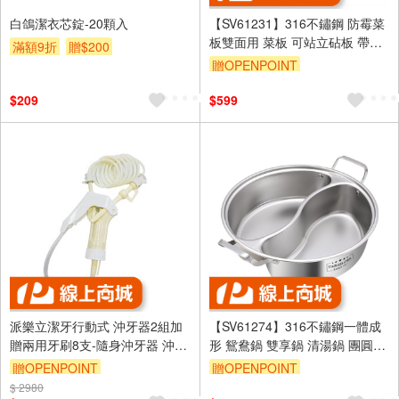
白鴿潔衣芯錠-20顆入
【SV61231】316不鏽鋼 防霉菜
板雙面用 菜板 可站立砧板 帶磨
滿額9折
贈$200
刀器砧板 防霉抗菌砧板 加大加
贈OPENPOINT
厚
$209
$599
派樂立潔牙行動式 沖牙器2組加
【SV61274】316不鏽鋼一體成
贈兩用牙刷8支-隨身沖牙器 沖牙
形 鴛鴦鍋 雙享鍋 清湯鍋 團圓鍋
機 免插電 強力水柱清洗牙縫 深
家用火鍋 不挑爐具 附鍋蓋
贈OPENPOINT
贈OPENPOINT
入有效 刮舌苔牙刷
$ 2980