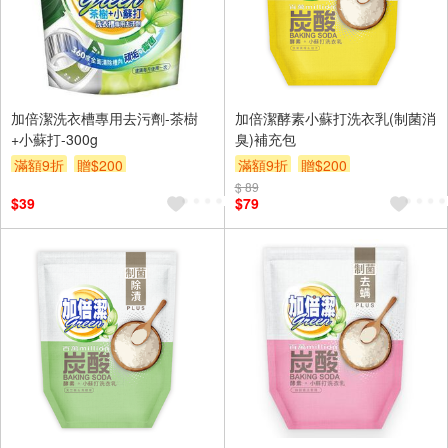
加倍潔洗衣槽專用去污劑-茶樹
加倍潔酵素小蘇打洗衣乳(制菌消
+小蘇打-300g
臭)補充包
滿額9折
贈$200
滿額9折
贈$200
$ 89
$39
$79