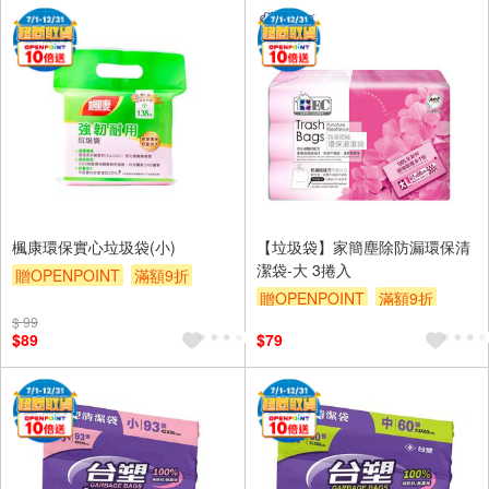
楓康環保實心垃圾袋(小)
【垃圾袋】家簡塵除防漏環保清
潔袋-大 3捲入
贈OPENPOINT
滿額9折
贈OPENPOINT
滿額9折
贈$200
$ 99
贈$200
$89
$79