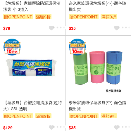
【垃圾袋】家簡塵除防漏環保清
奈米家族環保垃圾袋(小)-顏色隨
潔袋 小 3捲入
機出貨
贈OPENPOINT
滿額9折
贈OPENPOINT
滿額9折
贈$200
贈$200
$79
$35
【垃圾袋】台塑拉繩清潔袋(超特
奈米家族環保垃圾袋(中)-顏色隨
大)125L-透明
機出貨
贈OPENPOINT
滿額9折
贈OPENPOINT
滿額9折
贈$200
贈$200
$129
$35