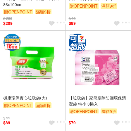
86x100cm
贈OPENPOINT
滿額9折
贈OPENPOINT
滿額9折
贈$200
贈$200
$ 259
$ 99
$209
$89
楓康環保實心垃圾袋(大)
【垃圾袋】家簡塵除防漏環保清
潔袋 特小 3捲入
贈OPENPOINT
滿額9折
贈OPENPOINT
滿額9折
贈$200
$ 99
贈$200
$89
$79