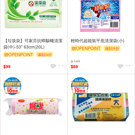
【垃圾袋】可家芬抗蟑驅蠅清潔
輕時代超能裝平底清潔袋(小)
袋(中)-53* 63cm(20L)
贈OPENPOINT
滿額9折
贈OPENPOINT
滿額9折
贈$200
贈$200
$ 149
$99
$89