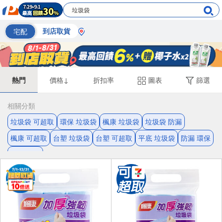
宅配
到店取貨
熱門
價格↓
折扣率
圖表
篩選
相關分類
垃圾袋 可超取
環保 垃圾袋
楓康 垃圾袋
垃圾袋 防漏
楓康 可超取
台塑 垃圾袋
台塑 可超取
平底 垃圾袋
防漏 環保
環保 楓康