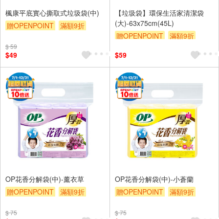
楓康平底實心撕取式垃圾袋(中)
【垃圾袋】環保生活家清潔袋
(大)-63x75cm(45L)
贈OPENPOINT
滿額9折
贈OPENPOINT
滿額9折
贈$200
$ 59
贈$200
$49
$59
OP花香分解袋(中)-薰衣草
OP花香分解袋(中)-小蒼蘭
贈OPENPOINT
滿額9折
贈OPENPOINT
滿額9折
贈$200
贈$200
$ 75
$ 75