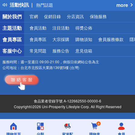
活動快訊
more
熱門話題
銀行優惠
關於我們
官網
促銷目錄
分店資訊
保險服務
偏遠地區配送
詐騙網頁！請小心！
主題活動
會員活動
注目活動
得獎公佈
會員專區
會員專區
大宗採購
購物須知
會員服務條款
隱
客服中心
常見問題
服務公告
意見信箱
服務時間：
週一至週日 09:00-21:00，例假日依網站公告為主
公司地址：
台北市北投區大業路136號5樓 (台灣)
食品業者登錄字號 A-122662550-00000-6
Copyright©2026 Uni-Prosperity Lifestyle Corp. All Right Reserved
0
購物首頁
分類
家速配
購物車
會員