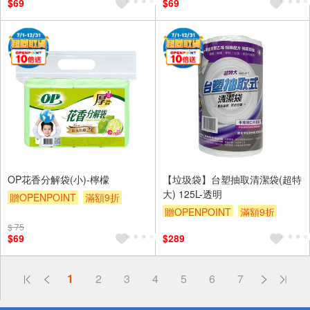
$69
$69
OP花香分解袋(小)-檸檬
【垃圾袋】台塑抽取清潔袋(超特
大) 125L-透明
贈OPENPOINT
滿額9折
贈OPENPOINT
滿額9折
贈$200
$ 75
贈$200
$69
$289
偏遠地區配送
1
2
3
4
5
6
7
詐騙網頁！請小心！
得獎公告