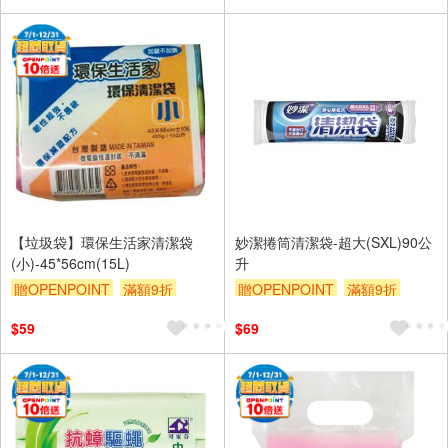
【垃圾袋】環保生活家清潔袋
妙潔捲筒清潔袋-超大(SXL)90公
(小)-45*56cm(15L)
升
贈OPENPOINT
滿額9折
贈OPENPOINT
滿額9折
贈$200
贈$200
$59
$69