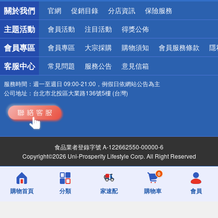
銀行優惠
關於我們
官網
促銷目錄
分店資訊
保險服務
偏遠地區配送
詐騙網頁！請小心！
主題活動
會員活動
注目活動
得獎公佈
會員專區
會員專區
大宗採購
購物須知
會員服務條款
隱
客服中心
常見問題
服務公告
意見信箱
服務時間：
週一至週日 09:00-21:00，例假日依網站公告為主
公司地址：
台北市北投區大業路136號5樓 (台灣)
食品業者登錄字號 A-122662550-00000-6
Copyright©2026 Uni-Prosperity Lifestyle Corp. All Right Reserved
0
購物首頁
分類
家速配
購物車
會員