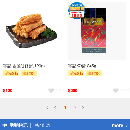
寧記 香脆油條(約120g)
寧記XO醬 245g
滿額9折
贈$200
滿額9折
贈$200
$120
$299
偏遠地區配送
1
詐騙網頁！請小心！
得獎公告
活動快訊
more
熱門話題