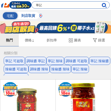
宅配
到店取貨
熱門
價格↓
折扣率
圖表
篩選
相關分類
寧記 可超取
調味醬 寧記
寧記 辣味
調味醬 可超取
寧記 辣椒醬
辣椒醬 可超取
調味醬 辣味
辣椒醬 辣味
寧記 辣椒
朝天椒 辣椒醬