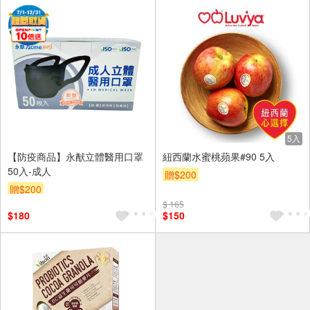
5入
【防疫商品】永猷立體醫用口罩
紐西蘭水蜜桃蘋果#90 5入
50入-成人
贈$200
贈$200
$ 165
$180
$150