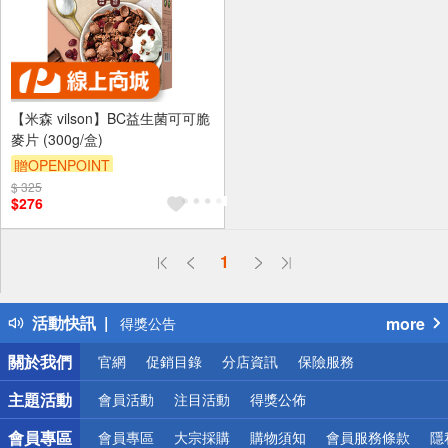
【米森 vilson】BC益生菌可可脆
麥片 (300g/盒)
贈OPENPOINT
$ 325
$276
1
偏遠地區配送
詐騙網頁！請小心！
得獎公告
活動快訊
more
熱門話題
銀行優惠
關於我們
官網
促銷目錄
分店資訊
保險服務
偏遠地區配送
詐騙網頁！請小心！
主題活動
會員活動
注目活動
得獎公佈
會員專區
會員專區
大宗採購
購物須知
會員服務條款
隱