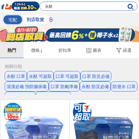
宅配
到店取貨
熱門
價格↓
折扣率
圖表
篩選
相關分類
永猷 口罩
永猷 可超取
口罩 可超取
口罩 防災必備
清潔必備 預防腸病毒
口罩 防颱準備
永猷 防災必備
防潑水 口罩
永猷 醫用口罩
醫用口罩 可超取