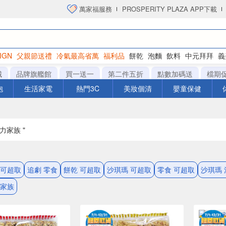
萬家福服務
PROSPERITY PLAZA APP下載
IGN
父親節送禮
冷氣最高省萬
福利品
餅乾
泡麵
飲料
中元拜拜
義
洋芋片
城
品牌旗艦館
買一送一
第二件五折
點數加碼送
檔期
泡
生活家電
熱門3C
美妝個清
嬰童保健
活力家族 "
 可超取
追劇 零食
餅乾 可超取
沙琪瑪 可超取
零食 可超取
沙琪瑪
力家族