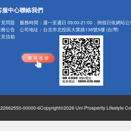
送
客服中心
聯絡我們
請小心！
常見問題
服務時間：
週一至週日 09:00-21:00，例假日依網站
服務公告
公司地址：
台北市北投區大業路136號5樓 (台灣)
意見信箱
662550-00000-6
Copyright©2026 Uni-Prosperity Lifestyle Co