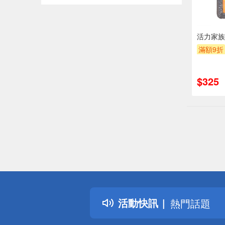
活力家族
滿額9折
$325
偏遠地區配
詐騙網頁！
得獎公告
活動快訊
熱門話題
銀行優惠