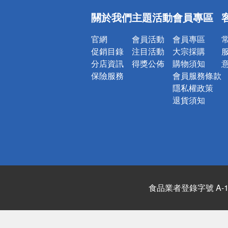
偏遠地區配
關於我們
主題活動
會員專區
詐騙網頁！
官網
會員活動
會員專區
促銷目錄
注目活動
大宗採購
分店資訊
得獎公佈
購物須知
保險服務
會員服務條款
隱私權政策
退貨須知
食品業者登錄字號 A-122