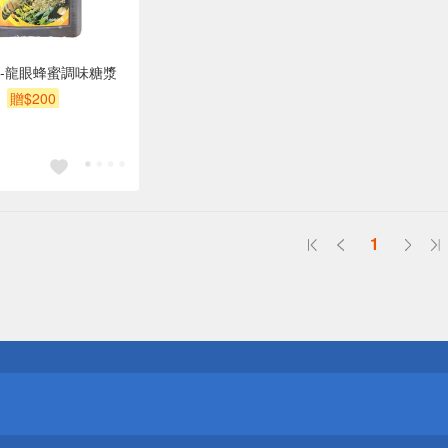
-龍眼蜂蜜調味糖漿
贈$200
1
送
請小心！