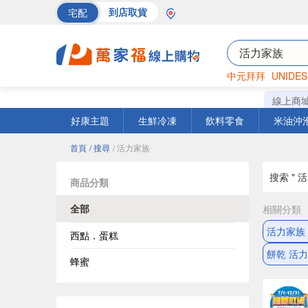
宅配
到店取貨
中元拜拜
UNIDES
巧克力
罐頭
海苔
線上商
好康主題
生鮮冷凍
飲料零食
米油沖
首頁
/ 搜尋
/ 活力家族
搜索 " 
商品分類
全部
相關分類
活力家族
西點．蛋糕
餅乾 活
蜂蜜