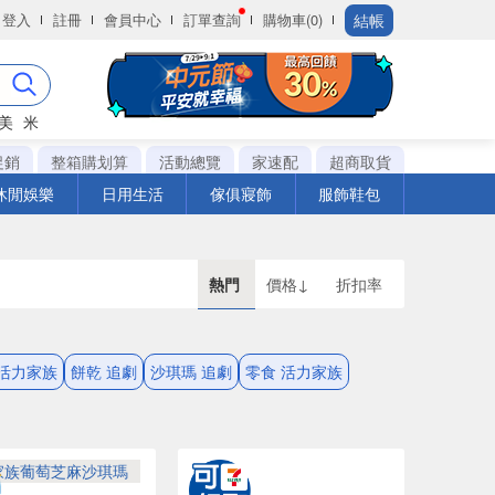
結帳
登入
註冊
會員中心
訂單查詢
購物車(0)
美
米
促銷
整箱購划算
活動總覽
家速配
超商取貨
休閒娛樂
日用生活
傢俱寢飾
服飾鞋包
熱門
價格↓
折扣率
 活力家族
餅乾 追劇
沙琪瑪 追劇
零食 活力家族