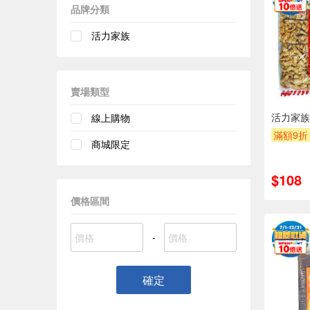
品牌分類
活力家族
賣場類型
活力家族
線上購物
滿額9折
商城限定
$108
價格區間
-
確定