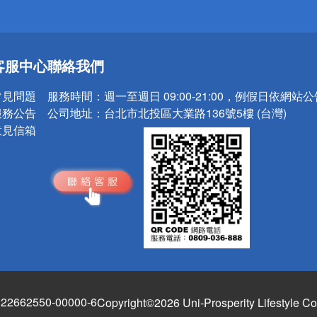
送
客服中心
聯絡我們
請小心！
常見問題
服務時間：
週一至週日 09:00-21:00，例假日依網站
服務公告
公司地址：
台北市北投區大業路136號5樓 (台灣)
意見信箱
662550-00000-6
Copyright©2026 Uni-Prosperity Lifestyle Co