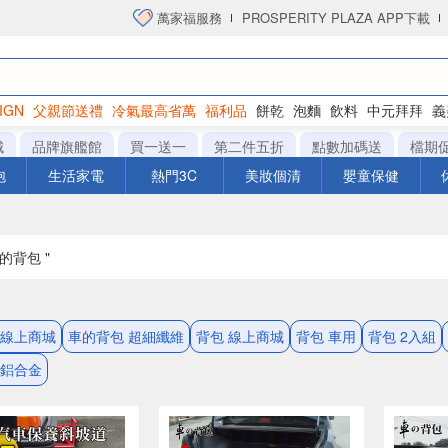
萬家福服務
PROSPERITY PLAZA APP下載
IGN
父親節送禮
冷氣最高省萬
福利品
餅乾
泡麵
飲料
中元拜拜
義
洋芋片
城
品牌旗艦館
買一送一
第二件五折
點數加碼送
檔期
泡
生活家電
熱門3C
美妝個清
嬰童保健
車的背包 "
 線上商城
車的背包 超細纖維
背包 線上商城
背包 車用
背包 2入組
 鋁合金