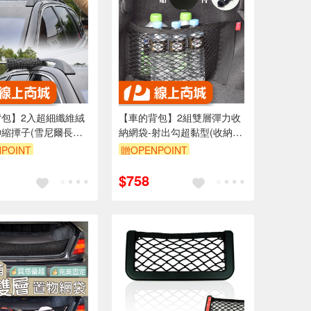
背包】2入超細纖維絨
【車的背包】2組雙層彈力收
縮撢子(雪尼爾長毛
納網袋-射出勾超黏型(收納網
子/雪尼爾長毛)
袋/儲物袋/車用收納)
POINT
贈OPENPOINT
5折
單品享85折
$758