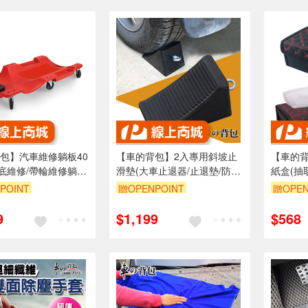
包】汽車維修躺板40
【車的背包】2入專用斜坡止
【車的
車底維修/帶輪維修躺
滑墊(大車止退器/止退墊/防倒
紙盒(抽
退車輪檔/車體固定汽車止退
面紙收納
POINT
贈OPENPOINT
贈OPEN
器)
硬挺面紙
5折
單品享85折
單品享8
9
$1,199
$568