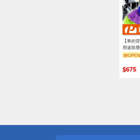
【車的背
用途除塵
雙面洗車
贈OPEN
單品享8
$675
偏遠地區配
詐騙網頁！
得獎公告