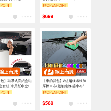
後車箱儲物網兜/高彈
公分隨機色(專業汽車美容洗
POINT
贈OPENPOINT
置物網)
車布打蠟布除塵清潔)
5折
單品享85折
$699
背包】磁吸式面紙盒磁
【車的背包】2組超細纖維加
盒套組(車用紙巾盒/頂
厚擦車布(超細纖維/擦車布/超
紙盒/硬挺衛生紙盒/
吸水/除塵布/洗車布/吸水布/磨
POINT
贈OPENPOINT
盒)
毛加厚)
5折
單品享85折
$568