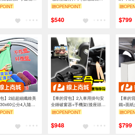
/頭枕置物勾/包包掛勾)
條除塵撢子/雪尼爾長毛)
固定網/
POINT
贈OPENPOINT
贈OPEN
力後車廂
5折
單品享85折
單品享8
$540
$799
包】2組超細纖維美
【車的背包】2入車用掛勾安
【車的
30x60公分4入隨機
全錘破窗器+手機架(後座頭枕
鐵+面紙
汽車美容洗車布打蠟
旋轉手機支架/擊破器/收納掛
棚磁吸面
POINT
贈OPENPOINT
贈OPEN
潔)
勾/掛架/頭枕置物勾)
吸頂面紙
5折
單品享85折
單品享8
$948
$799