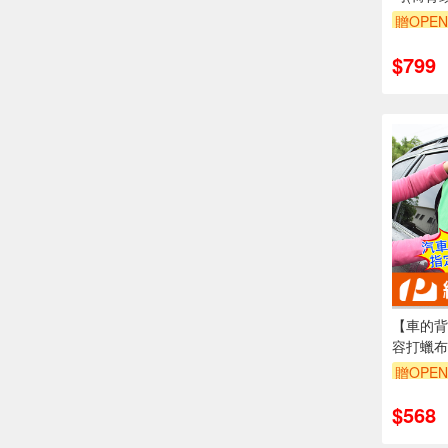
勾/掛架
贈OPEN
單品享8
$799
【車的背
容打蠟布
色(專業
贈OPEN
布除塵清
單品享8
$568