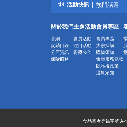
活動快訊
熱門話題
銀行優惠
偏遠地區配
關於我們
主題活動
會員專區
詐騙網頁！
官網
會員活動
會員專區
促銷目錄
注目活動
大宗採購
分店資訊
得獎公佈
購物須知
保險服務
會員服務條款
隱私權政策
退貨須知
食品業者登錄字號 A-122