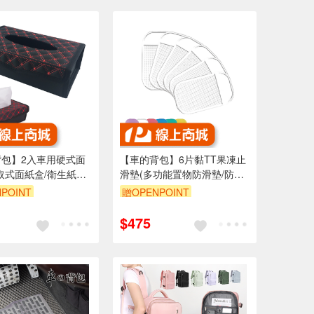
背包】2入車用硬式面
【車的背包】6片黏TT果凍止
取式面紙盒/衛生紙盒/
滑墊(多功能置物防滑墊/防滑
盒/車用辦公用家用/
墊/止滑墊)
POINT
贈OPENPOINT
盒)
5折
單品享85折
$475