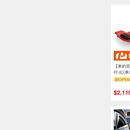
【車的背
吋-紅(
板)
贈OPEN
單品享8
$2,11