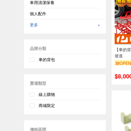
車用清潔保養
個人配件
更多
+
品牌分類
【車的背
坡道
車的背包
贈OPEN
單品享8
$8,00
賣場類型
線上購物
商城限定
價格區間