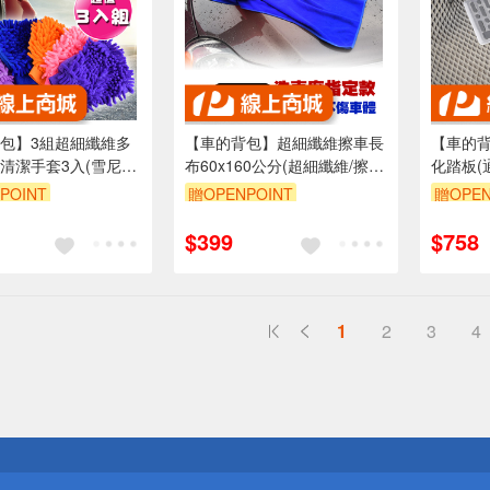
包】3組超細纖維多
【車的背包】超細纖維擦車長
【車的
清潔手套3入(雪尼爾
布60x160公分(超細纖維/擦車
化踏板(
手/擦拭布/洗車打蠟)
布/超吸水/除塵布/洗車布/吸水
踏墊/防
POINT
贈OPENPOINT
贈OPEN
布/磨毛加厚)
5折
單品享85折
單品享8
$399
$758
1
2
3
4
送
請小心！