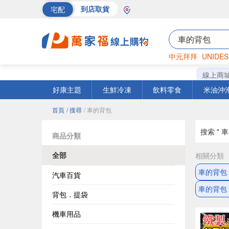
宅配
到店取貨
中元拜拜
UNIDES
巧克力
罐頭
海苔
線上商
好康主題
生鮮冷凍
飲料零食
米油沖
首頁
/ 搜尋
/ 車的背包
搜索 " 
商品分類
全部
相關分類
車的背包
汽車百貨
車的背包
背包．提袋
機車用品