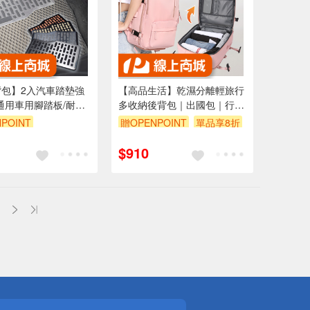
背包】2入汽車踏墊強
【高品生活】乾濕分離輕旅行
通用車用腳踏板/耐磨
多收納後背包｜出國包｜行李
滑踏墊)
箱｜後背包｜旅行包｜露營包
POINT
贈OPENPOINT
單品享8折
｜旅遊｜收納包｜鞋包｜乾濕
5折
分離
$910