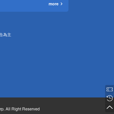
more
公告為主
rp. All Right Reserved