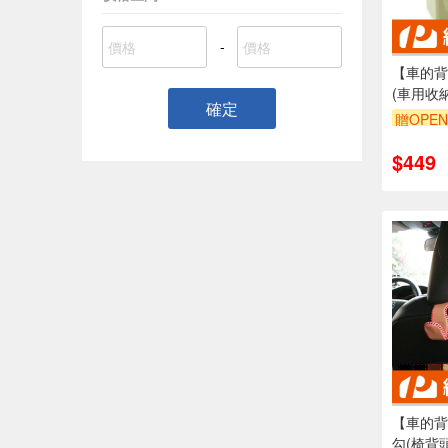
-
【車的背
(車用收
確定
背頭枕收
贈OPEN
單品享8
$449
【車的背
勾(椅背