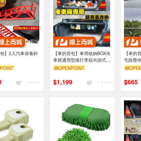
包】2入汽車保養斜
【車的背包】車用收納BOX吊
【車的
車尾通用型後行李箱吊掛式收
毛除塵伸
納袋(納網袋/儲物袋/車用收
條除塵撢
POINT
贈OPENPOINT
贈OPEN
納)
5折
單品享85折
單品享8
0
$1,199
$665