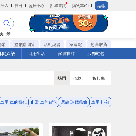
結帳
登入
註冊
會員中心
訂單查詢
購物車(0)
美
米
促銷
整箱購划算
活動總覽
家速配
超商取貨
休閒娛樂
日用生活
傢俱寢飾
服飾鞋包
熱門
價格↓
折扣率
車用 車的背包
止滑 車的背包
尼龍 玻璃纖維
車用 掛勾