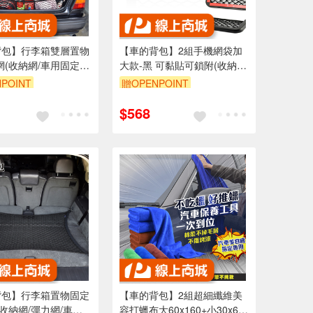
背包】行李箱雙層置物
【車的背包】2組手機網袋加
網(收納網/車用固定
大款-黑 可黏貼可鎖附(收納網
箱儲物網兜/高彈力後
袋/儲物袋/車用收納)
POINT
贈OPENPOINT
網/雙層網)
5折
單品享85折
$568
背包】行李箱置物固定
【車的背包】2組超細纖維美
(收納網/彈力網/車用
容打蠟布大60x160+小30x60