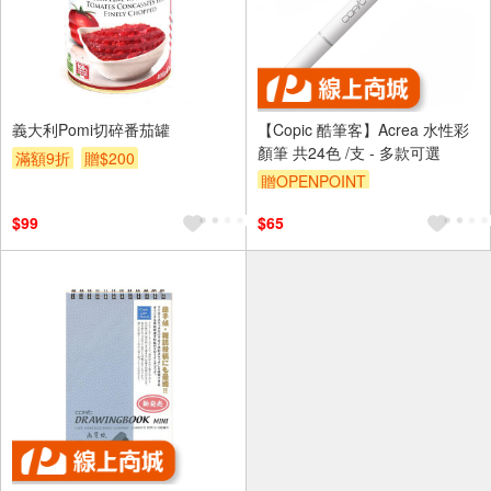
義大利Pomi切碎番茄罐
【Copic 酷筆客】Acrea 水性彩
顏筆 共24色 /支 - 多款可選
滿額9折
贈$200
贈OPENPOINT
$99
$65