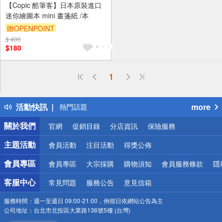
【Copic 酷筆客】日本原裝進口
迷你繪圖本 mini 畫箋紙 /本
贈OPENPOINT
$ 400
$180
偏遠地區配送
1
詐騙網頁！請小心！
得獎公告
活動快訊
more
熱門話題
銀行優惠
關於我們
官網
促銷目錄
分店資訊
保險服務
偏遠地區配送
詐騙網頁！請小心！
主題活動
會員活動
注目活動
得獎公佈
會員專區
會員專區
大宗採購
購物須知
會員服務條款
隱
客服中心
常見問題
服務公告
意見信箱
服務時間：
週一至週日 09:00-21:00，例假日依網站公告為主
公司地址：
台北市北投區大業路136號5樓 (台灣)