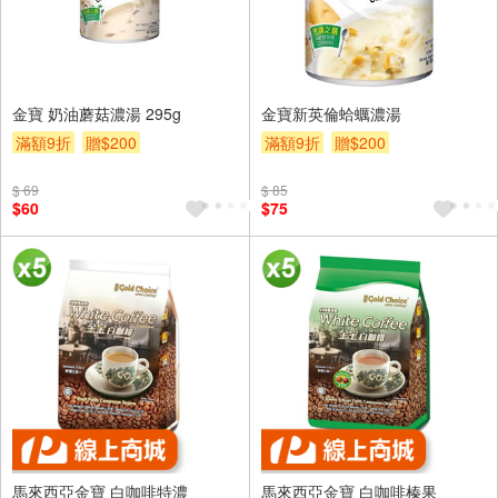
金寶 奶油蘑菇濃湯 295g
金寶新英倫蛤蠣濃湯
滿額9折
贈$200
滿額9折
贈$200
$ 69
$ 85
$60
$75
馬來西亞金寶 白咖啡特濃
馬來西亞金寶 白咖啡榛果