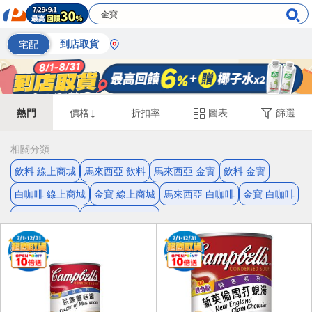
宅配
到店取貨
熱門
價格↓
折扣率
圖表
篩選
相關分類
飲料 線上商城
馬來西亞 飲料
馬來西亞 金寶
飲料 金寶
白咖啡 線上商城
金寶 線上商城
馬來西亞 白咖啡
金寶 白咖啡
低溫烘焙 香滑
白咖啡 低溫烘焙