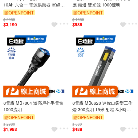
10Ah 六合一 電源供應器 軍綠增
應 頭燈 雙光源 1000流明
強款 原廠公司貨 救車 110V 打
贈OPENPOINT
贈OPENPOINT
氣
$ 3980
$ 1580
$3,190
$988
8電廠 MB7804 激亮戶外手電筒
8電廠 MB6628 迷你口袋型工作
1000流明
燈 300流明 15米 射程 3小時續
航 磁吸 背夾 高亮 易攜帶
贈OPENPOINT
贈OPENPOINT
$ 2980
$ 680
$1,988
$488