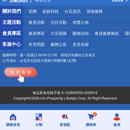
銀行優惠
關於我們
官網
促銷目錄
分店資訊
保險服務
偏遠地區配送
詐騙網頁！請小心！
主題活動
會員活動
注目活動
得獎公佈
會員專區
會員專區
大宗採購
購物須知
會員服務條款
隱
客服中心
常見問題
服務公告
意見信箱
服務時間：
週一至週日 09:00-21:00，例假日依網站公告為主
公司地址：
台北市北投區大業路136號5樓 (台灣)
食品業者登錄字號 A-122662550-00000-6
Copyright©2026 Uni-Prosperity Lifestyle Corp. All Right Reserved
0
購物首頁
分類
家速配
購物車
會員