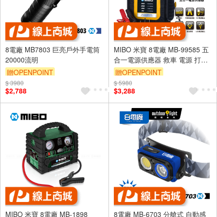
8電廠 MB7803 巨亮戶外手電筒
MIBO 米寶 8電廠 MB-99585 五
20000流明
合一電源供應器 救車 電源 打氣
照明 電霸 原廠公司貨 車隊最愛
贈OPENPOINT
贈OPENPOINT
$ 3980
$ 5980
$2,788
$3,288
MIBO 米寶 8電廠 MB-1898
8電廠 MB-6703 分艙式 自動感