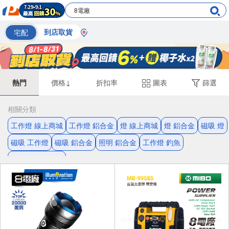
宅配
到店取貨
熱門
價格↓
折扣率
圖表
篩選
相關分類
工作燈 線上商城
工作燈 鋁合金
燈 線上商城
燈 鋁合金
磁吸 燈
磁吸 工作燈
磁吸 鋁合金
照明 鋁合金
工作燈 釣魚
手電筒 線上商城