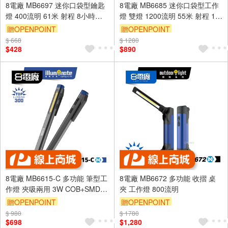
8電廠 MB6697 迷你口袋型鑰匙
8電廠 MB6685 迷你口袋型工作
燈 400流明 61米 射程 8小時續
燈 雙燈 1200流明 55米 射程 12
航 磁吸 背夾 高亮 易攜帶 鑰匙扣
小時續航 磁吸 背夾 高亮 易攜帶
贈OPENPOINT
贈OPENPOINT
$ 668
$ 1280
$428
$890
8電廠 MB6615-C 多功能 筆型工
8電廠 MB6672 多功能 收摺 桌
作燈 夾吸兩用 3W COB+SMD
夾 工作燈 800流明
雙光源 300流明
贈OPENPOINT
贈OPENPOINT
$ 980
$ 1780
$698
$1,280