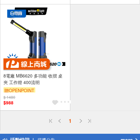
8電廠 MB6620 多功能 收摺 桌
夾 工作燈 400流明
贈OPENPOINT
$ 1480
$988
偏遠地區配送
1
詐騙網頁！請小心！
得獎公告
活動快訊
more
熱門話題