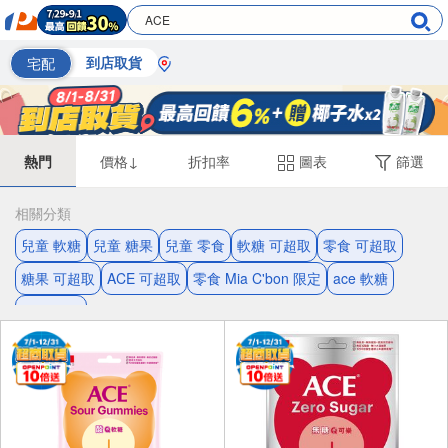
宅配
到店取貨
熱門
價格↓
折扣率
圖表
篩選
相關分類
兒童 軟糖
兒童 糖果
兒童 零食
軟糖 可超取
零食 可超取
糖果 可超取
ACE 可超取
零食 Mia C'bon 限定
ace 軟糖
ACE 軟糖