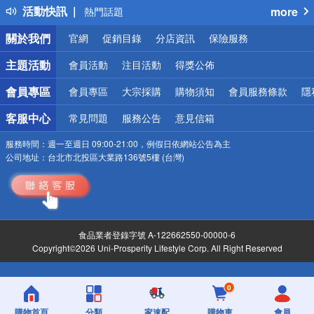
活動快訊
more
熱門話題
銀行優惠
關於我們
官網
促銷目錄
分店資訊
保險服務
偏遠地區配送
詐騙網頁！請小心！
主題活動
會員活動
注目活動
得獎公佈
會員專區
會員專區
大宗採購
購物須知
會員服務條款
隱
客服中心
常見問題
服務公告
意見信箱
服務時間：
週一至週日 09:00-21:00，例假日依網站公告為主
公司地址：
台北市北投區大業路136號5樓 (台灣)
食品業者登錄字號 A-122662550-00000-6
Copyright©2026 Uni-Prosperity Lifestyle Corp. All Right Reserved
0
購物首頁
分類
家速配
購物車
會員