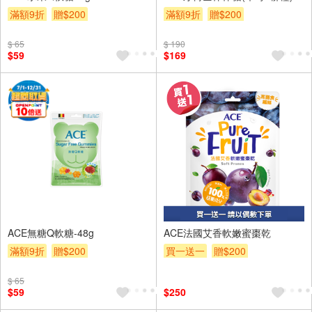
滿額9折
贈$200
滿額9折
贈$200
$ 65
$ 190
$59
$169
ACE無糖Q軟糖-48g
ACE法國艾香軟嫩蜜棗乾
滿額9折
贈$200
買一送一
贈$200
$ 65
$59
$250