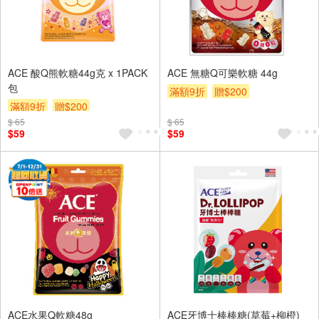
ACE 酸Q熊軟糖44g克 x 1PACK
ACE 無糖Q可樂軟糖 44g
包
滿額9折
贈$200
滿額9折
贈$200
$ 65
$ 65
$59
$59
ACE水果Q軟糖48g
ACE牙博士棒棒糖(草莓+柳橙)