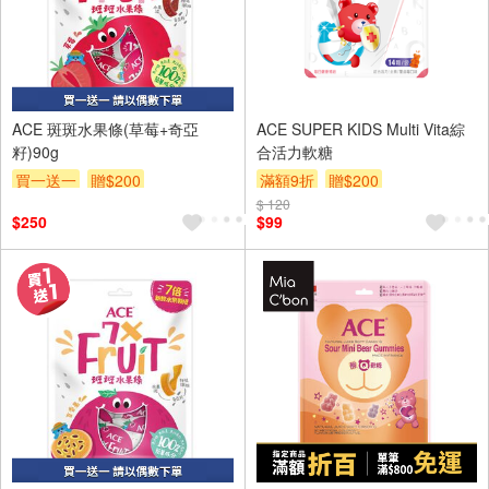
ACE 斑斑水果條(草莓+奇亞
ACE SUPER KIDS Multi Vita綜
籽)90g
合活力軟糖
買一送一
贈$200
滿額9折
贈$200
$ 120
$250
$99