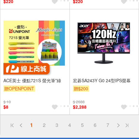
$220
$220
ACE英士 優點721S 螢光筆*綠
宏碁SA243Y G0 24型IPS螢幕
贈OPENPOINT
贈$200
$ 10
$ 2688
$8
$2,288
偏遠地區配送
1
2
3
4
5
6
7
詐騙網頁！請小心！
得獎公告