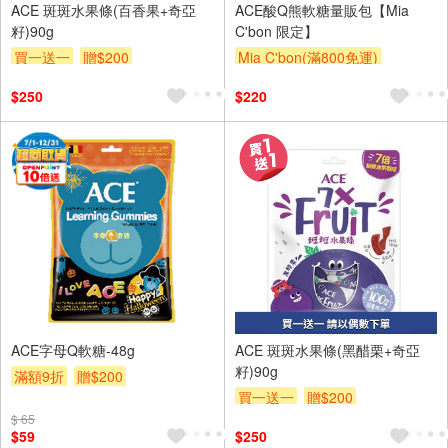
ACE 斑斑水果條(百香果+奇亞
ACE酸Q熊軟糖量販包【Mia
籽)90g
C'bon 限定】
買一送一
贈$200
Mia C'bon(滿800免運)
滿額折
$250
$220
ACE字母Q軟糖-48g
ACE 斑斑水果條(黑醋栗+奇亞
籽)90g
滿額9折
贈$200
買一送一
贈$200
$ 65
$59
$250