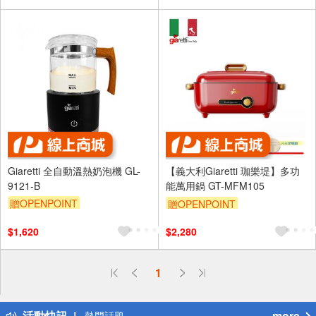
Giaretti 全自動溫熱奶泡機 GL-
【義大利Giaretti 珈樂堤】多功
9121-B
能萬用鍋 GT-MFM105
贈OPENPOINT
贈OPENPOINT
$1,620
$2,280
偏遠地區配送
1
詐騙網頁！請小心！
得獎公告
活動快訊
more
熱門話題