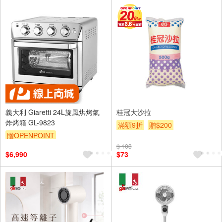
義大利 Giaretti 24L旋風烘烤氣
桂冠大沙拉
炸烤箱 GL-9823
滿額9折
贈$200
贈OPENPOINT
$ 103
$6,990
$73