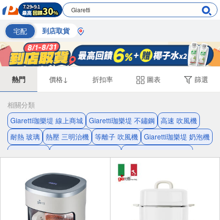
宅配
到店取貨
熱門
價格↓
折扣率
圖表
篩選
相關分類
Giaretti珈樂堤 線上商城
Giaretti珈樂堤 不鏽鋼
高速 吹風機
耐熱 玻璃
熱壓 三明治機
等離子 吹風機
Giaretti珈樂堤 奶泡機
不鏽鋼 耐熱
義大利 Giaretti珈樂堤
Giaretti珈樂堤 鬆餅機