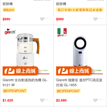
鬆餅機
鬆餅機
贈$200
客訂交貨(大家電商單品未達萬
元需加收$300-500,部分安裝跨
$990
$990
區費另計,實際收費以專人聯絡
報價為主)
滿額贈券
Giaretti 全自動溫熱奶泡機 GL-
Giaretti 珈樂堤 遙控PTC渦流溫
9121-W
控扇 GL-1855
贈OPENPOINT
贈OPENPOINT
$1,620
$2,680