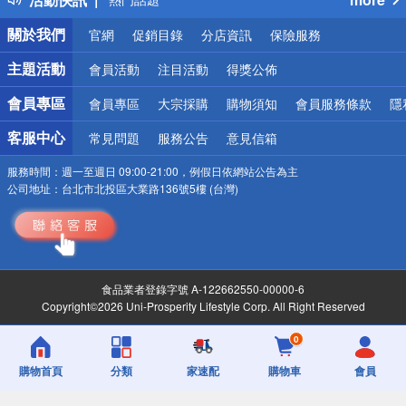
銀行優惠
關於我們
官網
促銷目錄
分店資訊
保險服務
偏遠地區配送
詐騙網頁！請小心！
主題活動
會員活動
注目活動
得獎公佈
會員專區
會員專區
大宗採購
購物須知
會員服務條款
隱
客服中心
常見問題
服務公告
意見信箱
服務時間：
週一至週日 09:00-21:00，例假日依網站公告為主
公司地址：
台北市北投區大業路136號5樓 (台灣)
食品業者登錄字號 A-122662550-00000-6
Copyright©2026 Uni-Prosperity Lifestyle Corp. All Right Reserved
0
購物首頁
分類
家速配
購物車
會員