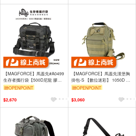
【MAGFORCE】馬蓋先#A0499
【MAGFORCE】馬蓋先漢堡胸
生存者攜行袋【500D尼龍 膠注
掛包-S 【數位迷彩】 1050D 迷
黑】 側背包 單肩包 軍用背包 登
你包 單肩包 軍用背包 斜背包 台
贈OPENPOINT
贈OPENPOINT
山背包
灣製
$2,670
$3,060