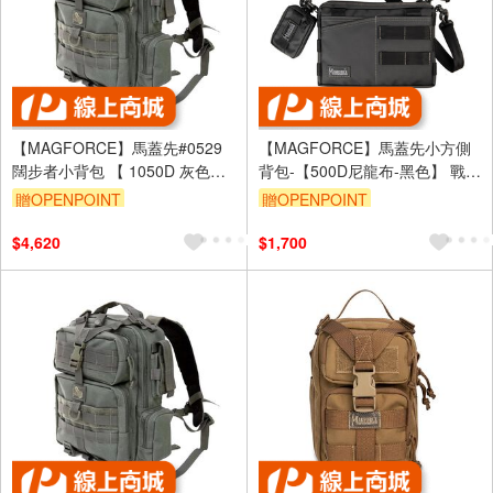
【MAGFORCE】馬蓋先#0529
【MAGFORCE】馬蓋先小方側
闊步者小背包 【 1050D 灰色】
背包-【500D尼龍布-黑色】 戰術
軍規背包 後背包 戰術背包 登山
背包 側背包 單肩包 台灣製
贈OPENPOINT
贈OPENPOINT
背包 台灣製
$4,620
$1,700