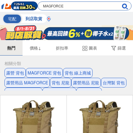
宅配
到店取貨
熱門
價格↓
折扣率
圖表
篩選
相關分類
露營 背包
MAGFORCE 背包
背包 線上商城
露營用品 MAGFORCE
背包 尼龍
露營用品 尼龍
台灣製 背包
露營用品 線上商城
露營用品 台灣製
馬蓋先 背包