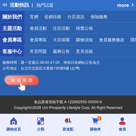
活動快訊
more
熱門話題
銀行優惠
關於我們
官網
促銷目錄
分店資訊
保險服務
偏遠地區配送
詐騙網頁！請小心！
主題活動
會員活動
注目活動
得獎公佈
會員專區
會員專區
大宗採購
購物須知
會員服務條款
隱
客服中心
常見問題
服務公告
意見信箱
服務時間：
週一至週日 09:00-21:00，例假日依網站公告為主
公司地址：
台北市北投區大業路136號5樓 (台灣)
食品業者登錄字號 A-122662550-00000-6
Copyright©2026 Uni-Prosperity Lifestyle Corp. All Right Reserved
0
購物首頁
分類
家速配
購物車
會員