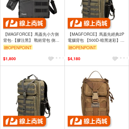
【MAGFORCE】馬蓋先小方側
【MAGFORCE】馬蓋先經典2P
背包-【膠注黑】 戰術背包 側背
電腦背包 【500D-暗黑迷彩】戰
包 單肩包 台灣製
術背包 登山背包 電腦包 台灣製
贈OPENPOINT
贈OPENPOINT
$1,800
$4,180