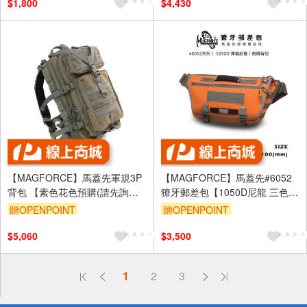
$1,800
$4,430
【MAGFORCE】馬蓋先軍規3P
【MAGFORCE】馬蓋先#6052
背包 【素色花色預購(請先詢
獠牙郵差包【1050D尼龍 三色
問)】 雙肩包 戰術背包 軍用背包
布】 側背包 郵差包 單肩包 軍用
贈OPENPOINT
贈OPENPOINT
登山背包台灣製
背包 斜背包
$5,060
$3,500
偏遠地區配送
1
2
3
詐騙網頁！請小心！
得獎公告