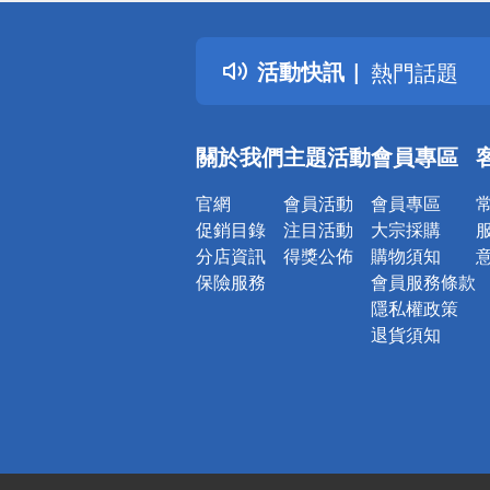
詐騙網頁！
得獎公告
活動快訊
熱門話題
銀行優惠
偏遠地區配
關於我們
主題活動
會員專區
詐騙網頁！
官網
會員活動
會員專區
促銷目錄
注目活動
大宗採購
分店資訊
得獎公佈
購物須知
保險服務
會員服務條款
隱私權政策
退貨須知