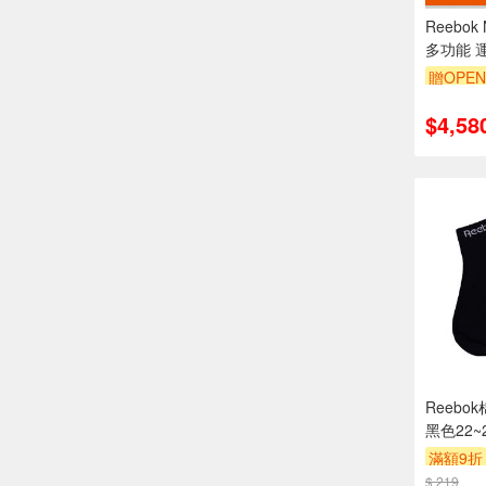
Reebok
多功能 
透氣 膠底 
贈OPEN
$4,58
Reebo
黑色22~
滿額9折
$ 219