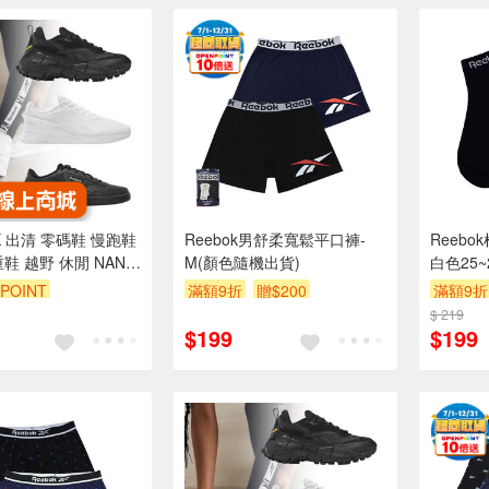
K 出清 零碼鞋 慢跑鞋
Reebok男舒柔寬鬆平口褲-
Reebo
鞋 越野 休閒 NANO
M(顏色隨機出貨)
白色25~
13 大尺碼【樂買網】
POINT
滿額9折
贈$200
滿額9折
$ 219
$199
$199