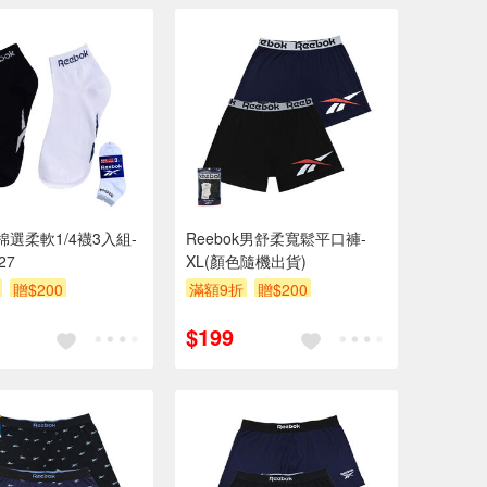
k棉選柔軟1/4襪3入組-
Reebok男舒柔寬鬆平口褲-
27
XL(顏色隨機出貨)
贈$200
滿額9折
贈$200
$199