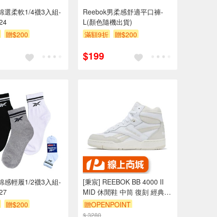
k棉選柔軟1/4襪3入組-
Reebok男柔感舒適平口褲-
24
L(顏色隨機出貨)
贈$200
滿額9折
贈$200
$199
k棉感輕履1/2襪3入組-
[秉宸] REEBOK BB 4000 II
27
MID 休閒鞋 中筒 復刻 經典款
100074749 23FW
贈$200
贈OPENPOINT
$ 3280