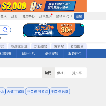
結帳
登入
註冊
會員中心
訂單查詢
購物車(0)
米
促銷
整箱購划算
活動總覽
家速配
超商取貨
休閒娛樂
日用生活
傢俱寢飾
服飾鞋包
熱門
價格↓
折扣率
ok
內褲 可超取
平口褲 可超取
平口褲 透氣