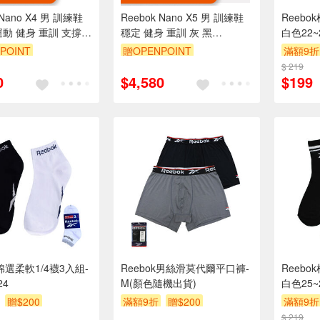
 Nano X4 男 訓練鞋
Reebok Nano X5 男 訓練鞋
Reebo
運動 健身 重訓 支撐
穩定 健身 重訓 灰 黑
白色22~
白藍 [100204671]
[100225449]
POINT
贈OPENPOINT
滿額9折
$ 219
0
$4,580
$199
k棉選柔軟1/4襪3入組-
Reebok男絲滑莫代爾平口褲-
Reebo
24
M(顏色隨機出貨)
白色25~
贈$200
滿額9折
贈$200
滿額9折
$ 219