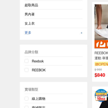
超取商品
男內著
女上衣
更多
+
品牌分類
REEBO
運動 舉重
Reebok
X3 US
贈OPEN
$ 990
REEBOK
$840
賣場類型
線上購物
商城限定