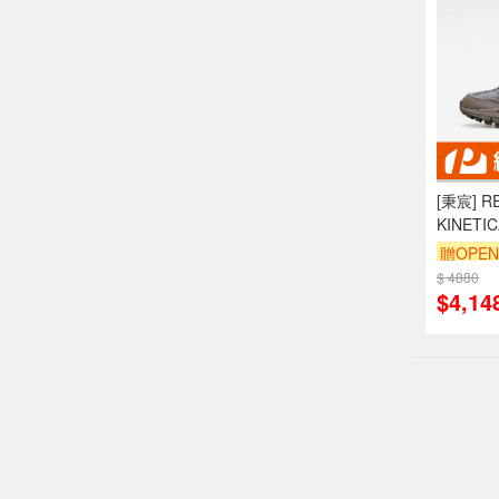
[秉宸] R
KINETI
老爹 酒紅
贈OPEN
US13
$ 4880
$4,14
偏遠地區配