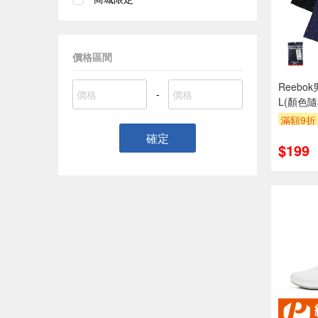
價格區間
Reebo
-
L(顏色
滿額9折
確定
$199