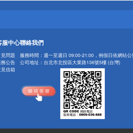
請小心！
送
客服中心
聯絡我們
請小心！
常見問題
服務時間：
週一至週日 09:00-21:00，例假日依網站
服務公告
公司地址：
台北市北投區大業路136號5樓 (台灣)
意見信箱