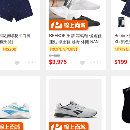
k男親膚印花平口褲-
REEBOK 出清 零碼鞋 慢跑鞋
Reebo
隨機出貨)
運動 舉重鞋 越野 休閒 NANO
XL(顏
X3 US13 大尺碼【樂買網】
贈$200
贈OPENPOINT
滿額9折
$ 4680
$3,975
$199