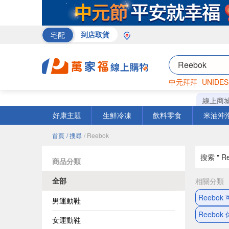
宅配
到店取貨
中元拜拜
UNIDES
巧克力
罐頭
咖啡
線上商
好康主題
生鮮冷凍
飲料零食
米油沖
首頁
/ 搜尋
/ Reebok
搜索 " Re
商品分類
全部
相關分類
Reebok
男運動鞋
Reebok
女運動鞋