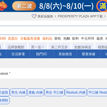
萬家福服務
PROSPERITY PLAZA APP下載
IGN
高蛋白
冷氣最高省萬
福利品
餅乾
泡麵
飲料
中元拜拜
義美
海苔
城
品牌旗艦館
買一送一
第二件五折
點數加碼送
檔期
泡
生活家電
熱門3C
美妝個清
嬰童保健
ebok "
 可超取
男生 內褲
透氣 內褲
男生 平口褲
Reebok 內褲
平口褲 Reeb
 休閒鞋