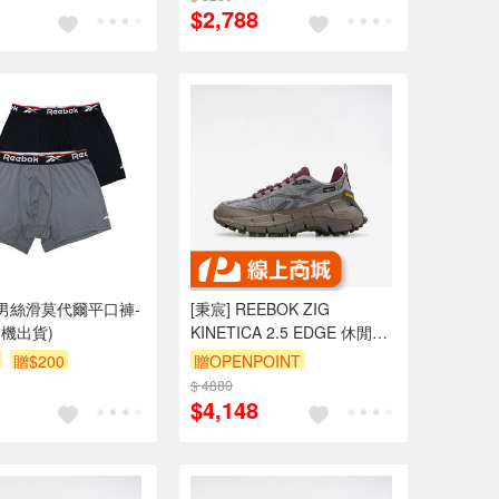
$2,788
ok男絲滑莫代爾平口褲-
[秉宸] REEBOK ZIG
隨機出貨)
KINETICA 2.5 EDGE 休閒鞋
老爹 酒紅灰 100034215
贈$200
贈OPENPOINT
US13
$ 4880
$4,148