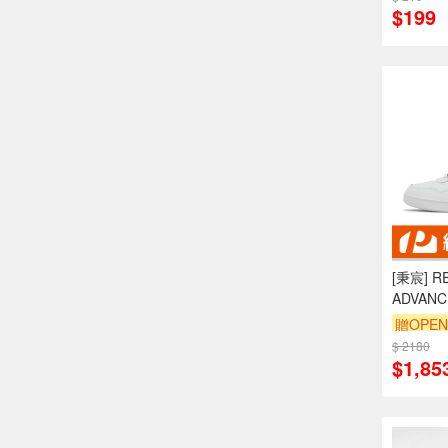
$199
[秉宸] R
ADVAN
鞋 運動
贈OPEN
1000337
$ 2180
$1,85