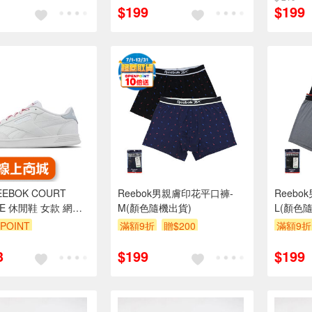
$199
$199
EEBOK COURT
Reebok男親膚印花平口褲-
Reeb
CE 休閒鞋 女款 網球
M(顏色隨機出貨)
L(顏色
鞋 小白鞋 白
POINT
滿額9折
贈$200
滿額9折
65
3
$199
$199