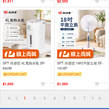
$1,611
$2,550
SPT 尚朋堂 4L電熱水瓶 SP-
SPT 尚朋堂 18吋平面立扇 SF-
840W
1918P
贈OPENPOINT
贈OPENPOINT
$1,650
$1,595
偏遠地區配送
1
2
3
4
5
6
7
詐騙網頁！請小心！
得獎公告