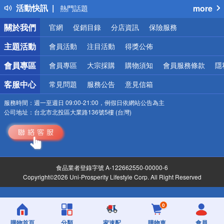
活動快訊
more
熱門話題
銀行優惠
關於我們
官網
促銷目錄
分店資訊
保險服務
偏遠地區配送
詐騙網頁！請小心！
主題活動
會員活動
注目活動
得獎公佈
會員專區
會員專區
大宗採購
購物須知
會員服務條款
隱
客服中心
常見問題
服務公告
意見信箱
服務時間：
週一至週日 09:00-21:00，例假日依網站公告為主
公司地址：
台北市北投區大業路136號5樓 (台灣)
食品業者登錄字號 A-122662550-00000-6
Copyright©2026 Uni-Prosperity Lifestyle Corp. All Right Reserved
0
購物首頁
分類
家速配
購物車
會員