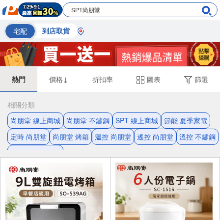
宅配
到店取貨
熱門
價格↓
折扣率
圖表
篩選
相關分類
尚朋堂 線上商城
尚朋堂 不鏽鋼
SPT 線上商城
節能 夏季家電
定時 尚朋堂
尚朋堂 烤箱
溫控 尚朋堂
遙控 尚朋堂
溫控 不鏽鋼
電風扇 線上商城