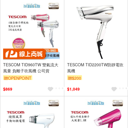
TESCOM TID960TW 雙氣流大
TESCOM TID2200TW防靜電吹
風量 負離子吹風機 公司貨
風機
贈OPENPOINT
贈$200
$869
$1,049