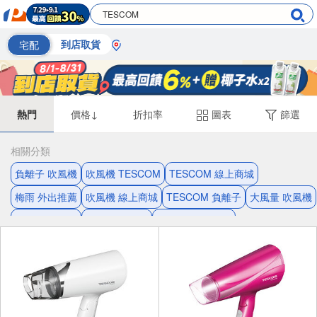
宅配
到店取貨
熱門
價格↓
折扣率
圖表
篩選
相關分類
負離子 吹風機
吹風機 TESCOM
TESCOM 線上商城
梅雨 外出推薦
吹風機 線上商城
TESCOM 負離子
大風量 吹風機
誠貫 線上商城
負離子 大風量
TESCOM 大風量