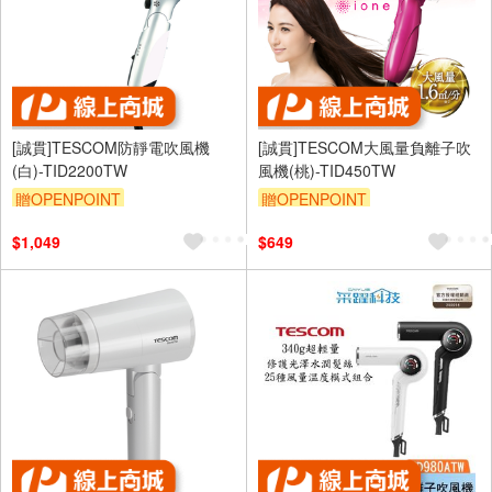
[誠貫]TESCOM防靜電吹風機
[誠貫]TESCOM大風量負離子吹
(白)-TID2200TW
風機(桃)-TID450TW
贈OPENPOINT
贈OPENPOINT
$1,049
$649