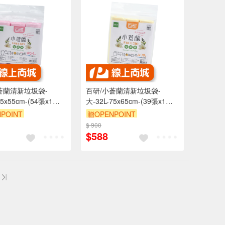
蒼蘭清新垃圾袋-
百研/小蒼蘭清新垃圾袋-
65x55cm-(54張x1
大-32L-75x65cm-(39張x1
包)-6包
POINT
贈OPENPOINT
$ 900
$588