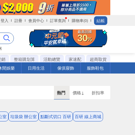
結帳
登入
註冊
會員中心
訂單查詢
購物車(0)
米
促銷
整箱購划算
活動總覽
家速配
超商取貨
休閒娛樂
日用生活
傢俱寢飾
服飾鞋包
熱門
價格↓
折扣率
公室
垃圾袋 辦公室
點斷式切口 百研
百研 線上商城