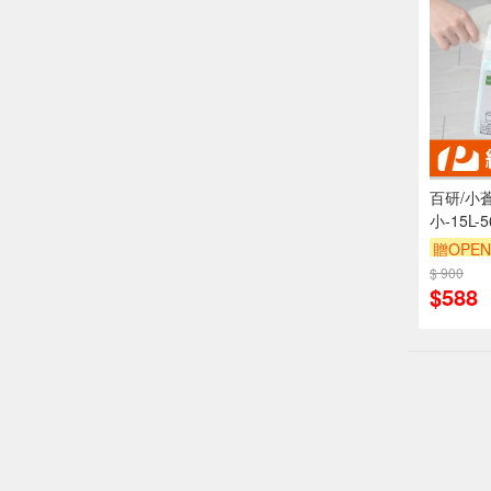
百研/小
小-15L-5
包)-6包
贈OPEN
$ 900
$588
偏遠地區配