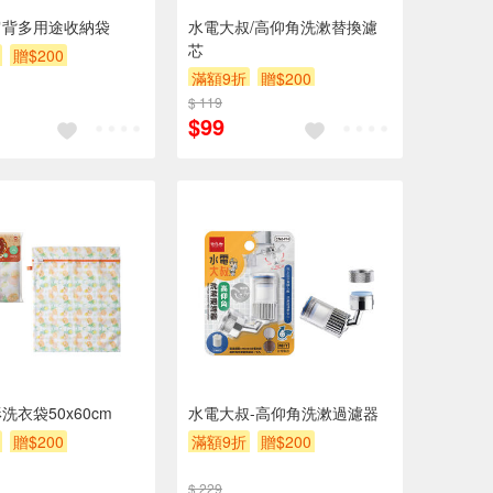
肩背多用途收納袋
水電大叔/高仰角洗漱替換濾
芯
贈$200
滿額9折
贈$200
$ 119
$99
洗衣袋50x60cm
水電大叔-高仰角洗漱過濾器
贈$200
滿額9折
贈$200
$ 229