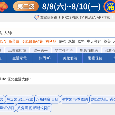
萬家福服務
PROSPERITY PLAZA APP下載
IGN
高蛋白
冷氣最高省萬
福利品
餅乾
泡麵
飲料
中元拜拜
義美
洋芋片
城
品牌旗艦館
買一送一
第二件五折
點數加碼送
檔期
泡
生活家電
熱門3C
美妝個清
嬰童保健
dilife 優の生活大師 "
圾袋
垃圾袋 線上商城
八角圓底 百研
洗衣袋 換季收納
點斷式切口 辦
點斷式切口
八角圓底 點斷式切口