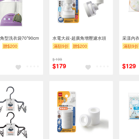
角型洗衣袋70*90cm
水電大叔-超廣角增壓濾水頭
采漾內衣
贈$200
滿額9折
贈$200
滿額9折
$ 199
$179
$129