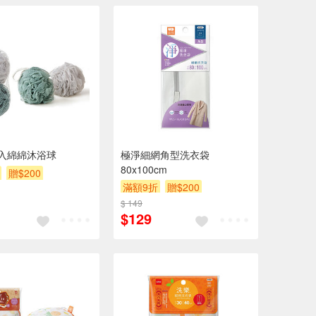
入綿綿沐浴球
極淨細網角型洗衣袋
80x100cm
贈$200
滿額9折
贈$200
$ 149
$129