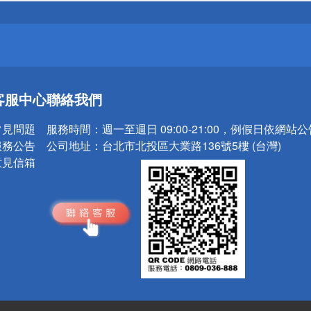
請小心！
送
客服中心
聯絡我們
請小心！
常見問題
服務時間：
週一至週日 09:00-21:00，例假日依網站
服務公告
公司地址：
台北市北投區大業路136號5樓 (台灣)
意見信箱