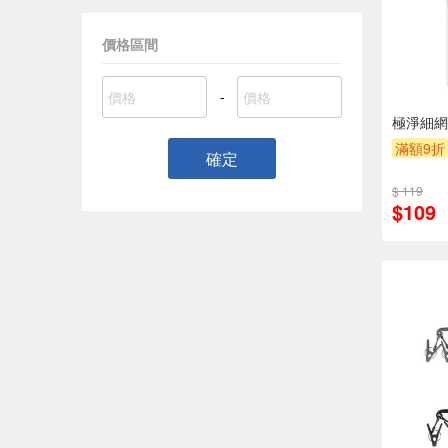
價格區間
-
極淨細網
滿額9折
確定
$ 119
$109