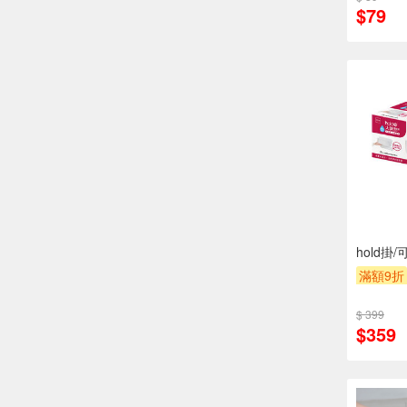
$79
hold掛
滿額9折
$ 399
$359