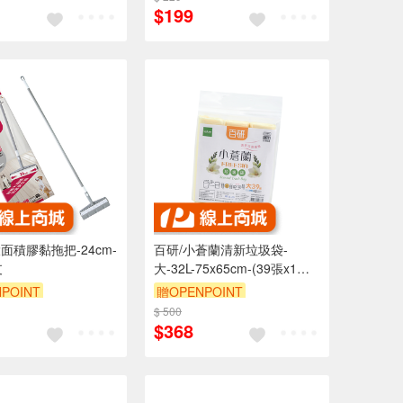
$199
大面積膠黏拖把-24cm-
百研/小蒼蘭清新垃圾袋-
支
大-32L-75x65cm-(39張x1
包)-3包
POINT
贈OPENPOINT
$ 500
$368