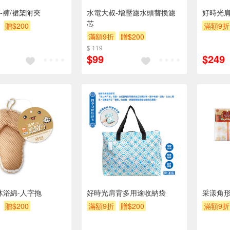
-褲/裙架附夾
水電大叔-增壓濾水頭替換濾
好時光
芯
贈$200
滿額9折
滿額9折
贈$200
$ 119
$99
$249
沐浴綿-人字拖
好時光肩背多用途收納袋
采漾角形
贈$200
滿額9折
贈$200
滿額9折