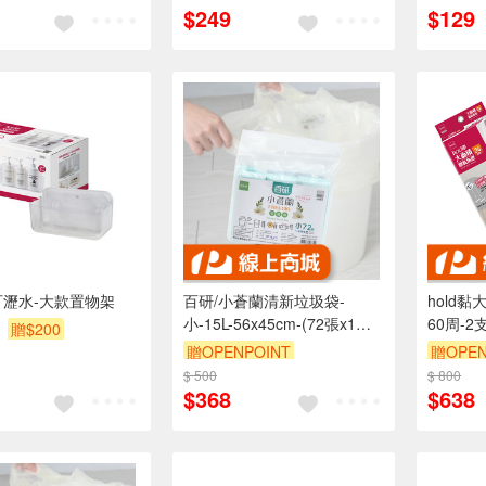
$249
$129
/可瀝水-大款置物架
百研/小蒼蘭清新垃圾袋-
hold黏
小-15L-56x45cm-(72張x1
60周-2
贈$200
包)-3包
贈OPENPOINT
贈OPEN
$ 500
$ 800
$368
$638