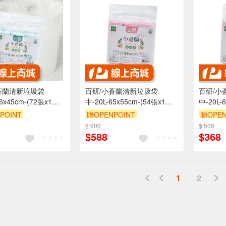
蒼蘭清新垃圾袋-
百研/小蒼蘭清新垃圾袋-
百研/小
6x45cm-(72張x1
中-20L-65x55cm-(54張x1
中-20L-
包)-6包
包)-3包
POINT
贈OPENPOINT
贈OPEN
$ 900
$ 500
$588
$368
1
2
送