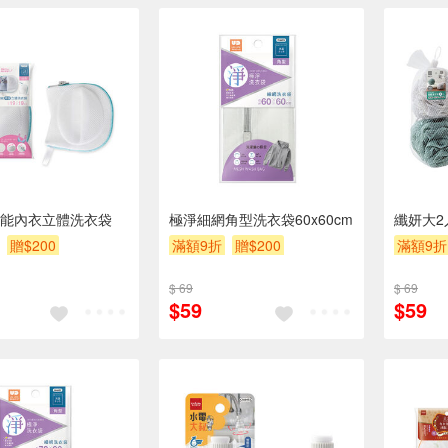
能內衣立體洗衣袋
極淨細網角型洗衣袋60x60cm
纖妍大2
贈$200
滿額9折
贈$200
滿額9折
$ 69
$ 69
$59
$59