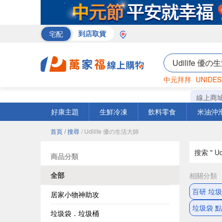
宅配
到店取貨
中元拜拜
UNIDES
巧克力
罐頭
海苔
線上商
好康主題
生鮮冷凍
飲料零食
米油沖
首頁
/ 搜尋
/ Udilife 優の生活大師
搜索 " U
商品分類
全部
相關分類
百研 垃
居家小物神助攻
垃圾袋 
垃圾袋．垃圾桶