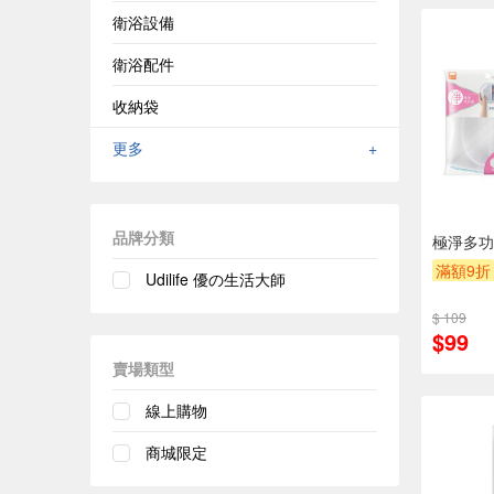
衛浴設備
衛浴配件
收納袋
更多
+
品牌分類
極淨多功
滿額9折
Udilife 優の生活大師
$ 109
$99
賣場類型
線上購物
商城限定