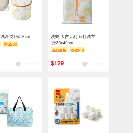
洗淨袋18x16cm
洗樂-大吉大利 圓柱洗衣
袋/30x40cm
贈$200
滿額9折
贈$200
$129