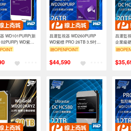
 WD101PURP(新
昌運監視器 WD260PURP
昌運監視器
02PURP) WD紫標
WD紫標 PRO 26TB 3.5吋監
企業級
0TB 3.5吋監控專用(系
控專用(系統)硬碟
(WUH72
POINT
贈OPENPOINT
贈OPEN
(WUH72
90
$44,590
$35,6