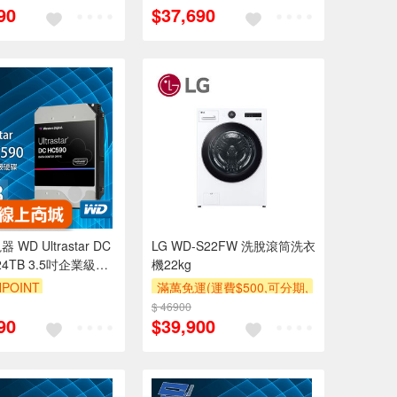
90
$37,690
WD Ultrastar DC
LG WD-S22FW 洗脫滾筒洗衣
 24TB 3.5吋企業級硬
機22kg
722424ALE6L4)
POINT
滿萬免運(運費$500,可分期,
2624ALE6L4)
安裝跨區費另計,單品未滿1
$ 46900
90
$39,900
萬元及使用6期以上分期0利
率,需付基本安裝運費)