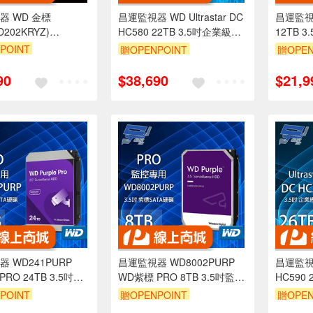
器 WD 金標
昌運監視器 WD Ultrastar DC
昌運監視
D202KRYZ)
HC580 22TB 3.5吋企業級硬
12TB 
KRYZ) 3.5吋企業級
碟 (WUH722422ALE6L4)
WD122
POINT
贈OPENPOINT
贈OPEN
WD121P
90
$38,690
$21,9
 WD241PURP
昌運監視器 WD8002PURP
昌運監視器 
RO 24TB 3.5吋監
WD紫標 PRO 8TB 3.5吋監控
HC590
系統)硬碟
專用(系統)硬碟
碟 (WUH
POINT
贈OPENPOINT
贈OPEN