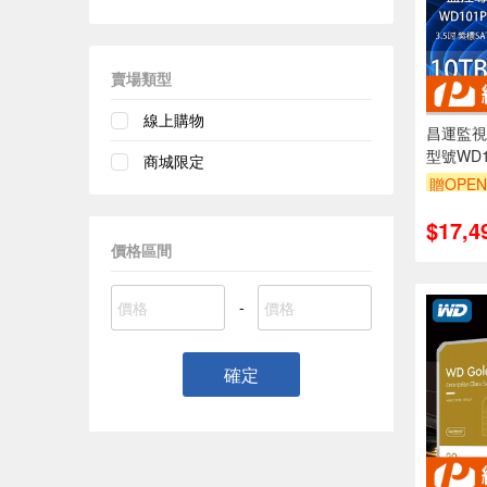
賣場類型
線上購物
昌運監視器
型號WD1
商城限定
PRO 1
贈OPEN
統)硬碟
$17,4
價格區間
-
確定