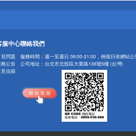
請小心！
送
客服中心
聯絡我們
請小心！
常見問題
服務時間：
週一至週日 09:00-21:00，例假日依網站
服務公告
公司地址：
台北市北投區大業路136號5樓 (台灣)
意見信箱