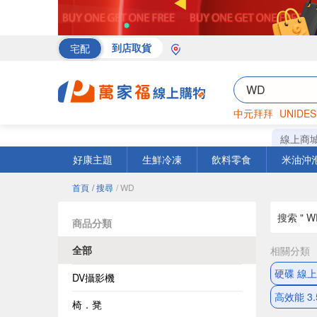
宅配
到店取貨
中元拜拜
UNIDES
海苔
巧克力
罐頭
線上商
好康主題
生鮮冷凍
飲料零食
米油沖
首頁
/ 搜尋
/ WD
搜索 " W
商品分類
全部
相關分類
硬碟 線
DV攝影機
高效能 3.
椅．凳