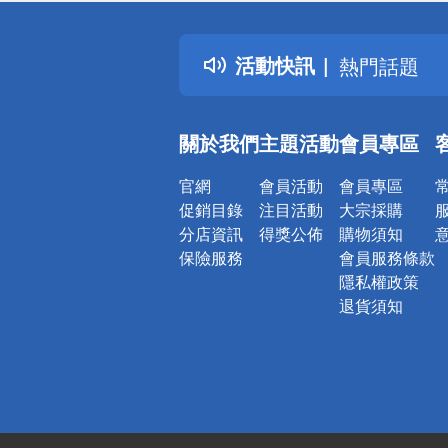
詐騙網頁！
得獎公告
活動快訊
熱門話題
銀行優惠
偏遠地區配
關於我們
主題活動
會員專區
詐騙網頁！
官網
會員活動
會員專區
促銷目錄
注目活動
大宗採購
分店資訊
得獎公佈
購物須知
保險服務
會員服務條款
隱私權政策
退貨須知