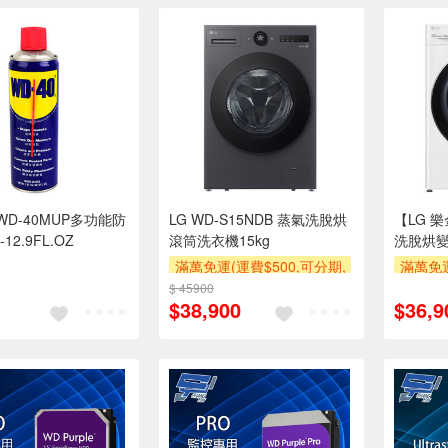
WD-40MUP多功能防
LG WD-S15NDB 蒸氣洗脫烘
【LG 樂
2.9FL.OZ
滾筒洗衣機15kg
洗脫烘變
白 WD-
滿萬免運(運費$500,可分期,
滿萬免運
安裝跨區費另計,單品未滿1
安裝跨
$ 45900
$38,900
$36,9
萬元及使用6期以上分期0利
萬元及
率,需付基本安裝運費)
率,