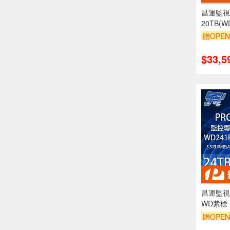
昌運監視
20TB(W
(WD203
贈OPEN
硬碟
$33,5
昌運監視器
WD紫標 P
控專用(
贈OPEN