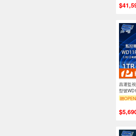
$41,5
昌運監視器
型號WD1
1TB 3
贈OPEN
碟
$5,69