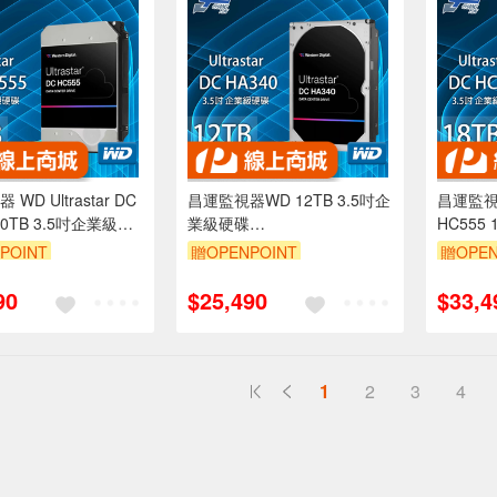
WD Ultrastar DC
昌運監視器WD 12TB 3.5吋企
昌運監視器 
20TB 3.5吋企業級硬
業級硬碟
HC555
22020BLE6L4)
(WUS721212BLE6L4)
碟(WUH7
POINT
贈OPENPOINT
贈OPEN
(WUS721212BLE604)
2020CLE6L4)
(WUH72
90
$25,490
$33,4
1
2
3
4
送