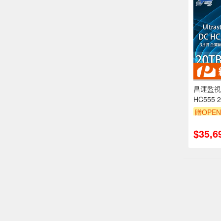
昌運監視器 
HC555 
碟(WUH7
贈OPEN
(WUH72
$35,6
偏遠地區配