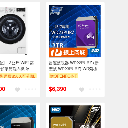
金】13公斤 WiFi 蒸
昌運監視器 WD22PURZ (新
頻滾筒洗衣機 冰磁
型號 WD23PURZ) WD紫標
S13VDW
2TB 3.5吋監控專用(系統)硬
(運費$500,可分期,
贈OPENPOINT
碟
區費另計,單品未滿1
00
$6,390
使用6期以上分期0利
需付基本安裝運費)