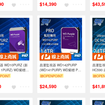
90
$14,390
$43,5
 WD10PURZ (新
昌運監視器 WD142PURP
昌運監視器 
1PURZ) WD紫標
(WD141PURP) WD紫標 PRO
HC590
.5吋監控專用(系統)硬
14TB 3.5吋監控專用(系統)硬
碟 (WUH
POINT
贈OPENPOINT
贈OPEN
碟
(WUH72
0
$24,590
$41,8