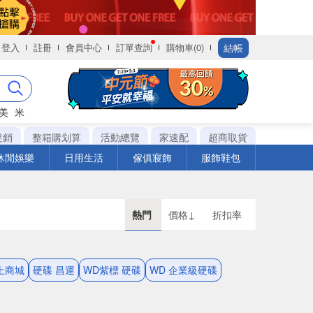
結帳
登入
註冊
會員中心
訂單查詢
購物車(0)
美
米
促銷
整箱購划算
活動總覽
家速配
超商取貨
休閒娛樂
日用生活
傢俱寢飾
服飾鞋包
熱門
價格↓
折扣率
上商城
硬碟 昌運
WD紫標 硬碟
WD 企業級硬碟