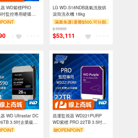
器 WD紫標PRO
LG WD-S18NDB蒸氣洗脫烘
3.5吋監控專用硬碟
滾筒洗衣機 18kg
PURP(WD121PURZ、
POINT
滿萬免運(運費$500,可分期,
URP)
安裝跨區費另計,單品未滿1
$ 55900
90
$53,111
萬元及使用6期以上分期0利
率,需付基本安裝運費)
WD Ultrastar DC
昌運監視器 WD221PURP
 26TB 3.5吋企業級硬
WD紫標 PRO 22TB 3.5吋監
722626ALE6L4)
控專用(系統)硬碟
POINT
贈OPENPOINT