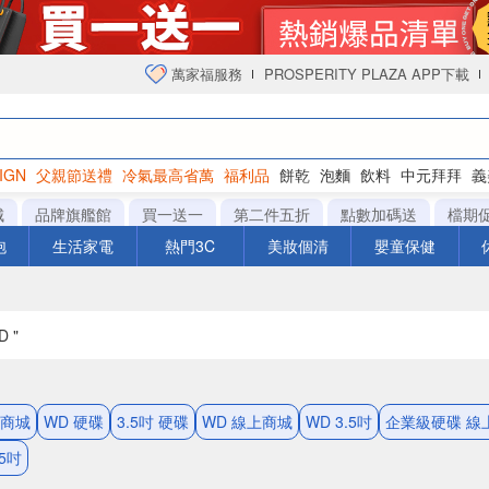
萬家福服務
PROSPERITY PLAZA APP下載
IGN
父親節送禮
冷氣最高省萬
福利品
餅乾
泡麵
飲料
中元拜拜
義
衛生紙
城
品牌旗艦館
買一送一
第二件五折
點數加碼送
檔期
泡
生活家電
熱門3C
美妝個清
嬰童保健
D "
上商城
WD 硬碟
3.5吋 硬碟
WD 線上商城
WD 3.5吋
企業級硬碟 線
5吋