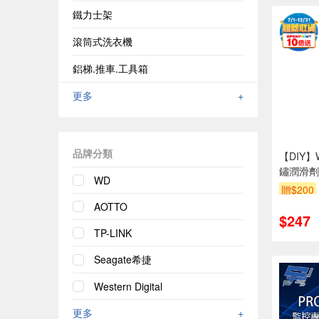
鐵力士架
滾筒式洗衣機
鋁梯.推車.工具箱
更多
+
品牌分類
【DIY】
鏽潤滑劑-1
WD
贈$200
AOTTO
$247
TP-LINK
Seagate希捷
Western Digital
更多
+