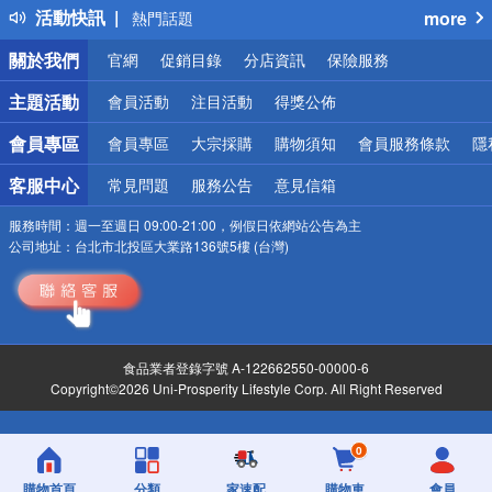
活動快訊
more
熱門話題
銀行優惠
關於我們
官網
促銷目錄
分店資訊
保險服務
偏遠地區配送
詐騙網頁！請小心！
主題活動
會員活動
注目活動
得獎公佈
會員專區
會員專區
大宗採購
購物須知
會員服務條款
隱
客服中心
常見問題
服務公告
意見信箱
服務時間：
週一至週日 09:00-21:00，例假日依網站公告為主
公司地址：
台北市北投區大業路136號5樓 (台灣)
食品業者登錄字號 A-122662550-00000-6
Copyright©2026 Uni-Prosperity Lifestyle Corp. All Right Reserved
0
購物首頁
分類
家速配
購物車
會員