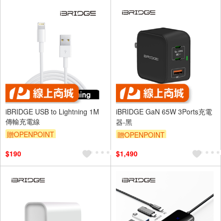
iBRIDGE USB to Lightning 1M
iBRIDGE GaN 65W 3Ports充電
傳輸充電線
器-黑
贈OPENPOINT
贈OPENPOINT
$190
$1,490