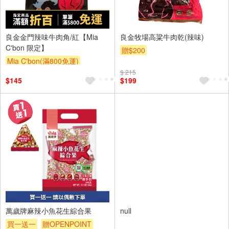
良金金門辣味牛肉角/紅【Mia
良金牧場高粱牛肉乾(辣味)
C'bon 限定】
贈$200
Mia C'bon(滿800免運)
滿額折
$ 215
$145
$199
萬歲牌麻辣小魚花生綜合果
null
買一送一
贈OPENPOINT