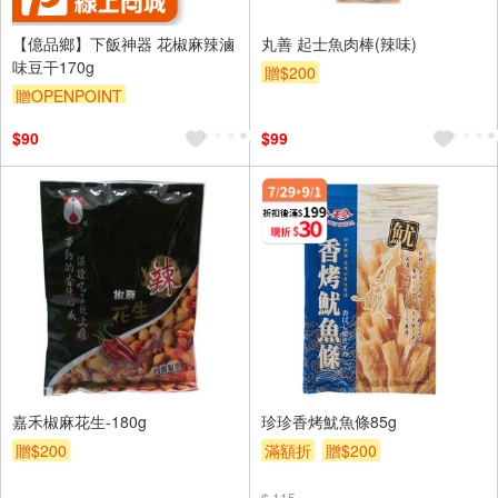
【億品鄉】下飯神器 花椒麻辣滷
丸善 起士魚肉棒(辣味)
味豆干170g
贈$200
贈OPENPOINT
$90
$99
嘉禾椒麻花生-180g
珍珍香烤魷魚條85g
贈$200
滿額折
贈$200
$ 115