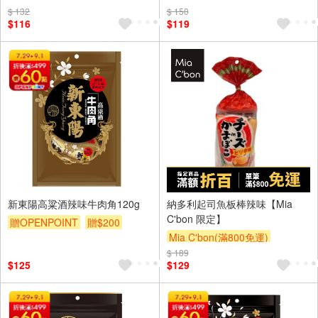
$ 132
$ 150
$116
$119
新東陽高粱酒辣味牛肉角120g
納多利起司魚板棒辣味【Mia
C'bon 限定】
贈OPENPOINT
贈$200
Mia C'bon(滿800免運)
$ 189
滿額折
$125
$129