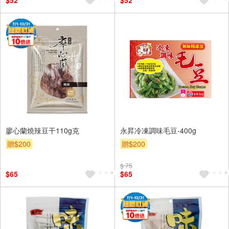
$52
$52
廖心蘭燒辣豆干110g克
永昇冷凍調味毛豆-400g
贈$200
贈$200
$ 75
$65
$65