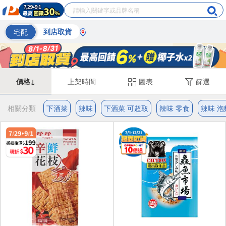
宅配
到店取貨
價格↓
上架時間
圖表
篩選
相關分類
下酒菜
辣味
下酒菜 可超取
辣味 零食
辣味 泡