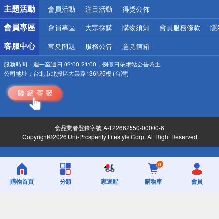
詐騙網頁！請小心！
主題活動
會員活動
注目活動
得獎公佈
會員專區
會員專區
大宗採購
購物須知
會員服務條款
隱
客服中心
常見問題
服務公告
意見信箱
服務時間：
週一至週日 09:00-21:00，例假日依網站公告為主
公司地址：
台北市北投區大業路136號5樓 (台灣)
食品業者登錄字號 A-122662550-00000-6
Copyright©2026 Uni-Prosperity Lifestyle Corp. All Right Reserved
0
購物首頁
分類
家速配
購物車
會員