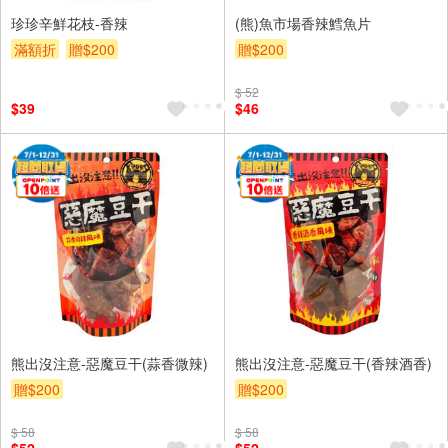
珍珍辛鮮花枝-香辣
(熊)魚市場香辣鱈魚片
滿額折
贈$200
贈$200
$ 52
$39
$46
熊出沒注意-惡魔豆干(蒜香微辣)
熊出沒注意-惡魔豆干(香辣酒香)
贈$200
贈$200
$ 58
$ 58