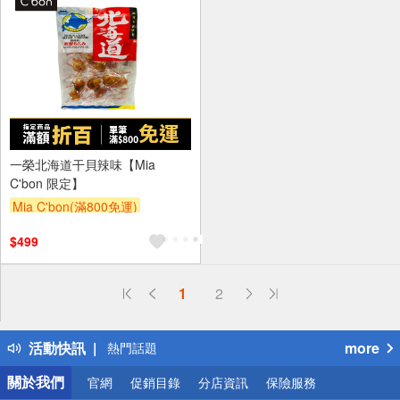
一榮北海道干貝辣味【Mia
C'bon 限定】
Mia C'bon(滿800免運)
滿額折
$499
偏遠地區配送
1
2
詐騙網頁！請小心！
得獎公告
活動快訊
more
熱門話題
銀行優惠
關於我們
官網
促銷目錄
分店資訊
保險服務
偏遠地區配送