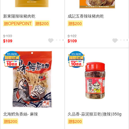
新東陽辣味豬肉乾
成記五香辣味豬肉乾
贈OPENPOINT
贈$200
贈$200
$ 133
$ 122
$109
$109
北海鱈魚香絲- 麻辣
久品香-蒜泥狠豆乾(微辣)350g
贈$200
贈$200