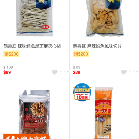
鶴壽庭 辣味鱈魚黑芝麻夾心絲
鶴壽庭 麻辣鱈魚風味切片
贈$200
贈$200
$ 109
$ 99
$89
$89