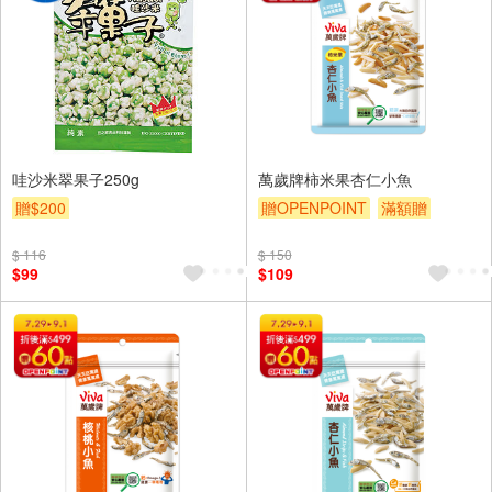
哇沙米翠果子250g
萬歲牌柿米果杏仁小魚
贈$200
贈OPENPOINT
滿額贈
贈$200
$ 116
$ 150
$99
$109