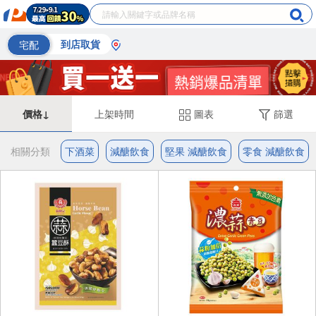
宅配
到店取貨
價格↓
上架時間
圖表
篩選
相關分類
下酒菜
減醣飲食
堅果 減醣飲食
零食 減醣飲食