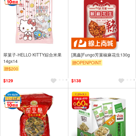
翠菓子-HELLO KITTY綜合米果
[萬鑫]Fungo芳菓椒麻花生130g
14gx14
贈OPENPOINT
贈$200
$129
$138