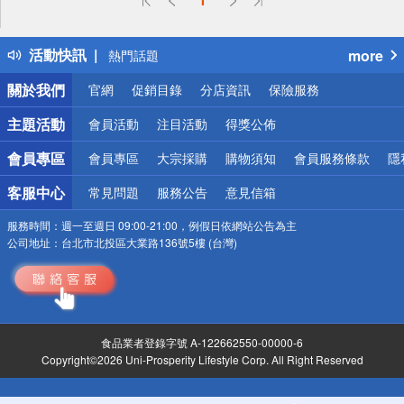
詐騙網頁！請小心！
得獎公告
活動快訊
more
熱門話題
銀行優惠
關於我們
官網
促銷目錄
分店資訊
保險服務
偏遠地區配送
詐騙網頁！請小心！
主題活動
會員活動
注目活動
得獎公佈
會員專區
會員專區
大宗採購
購物須知
會員服務條款
隱
客服中心
常見問題
服務公告
意見信箱
服務時間：
週一至週日 09:00-21:00，例假日依網站公告為主
公司地址：
台北市北投區大業路136號5樓 (台灣)
食品業者登錄字號 A-122662550-00000-6
Copyright©2026 Uni-Prosperity Lifestyle Corp. All Right Reserved