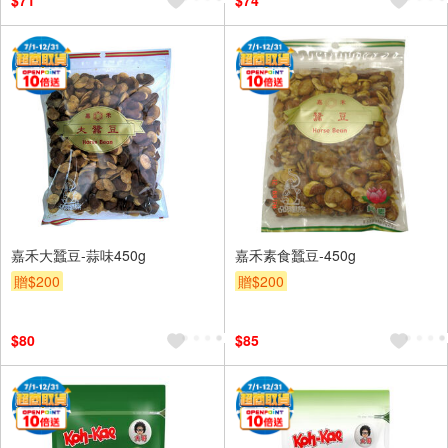
$71
$74
嘉禾大蠶豆-蒜味450g
嘉禾素食蠶豆-450g
贈$200
贈$200
$80
$85