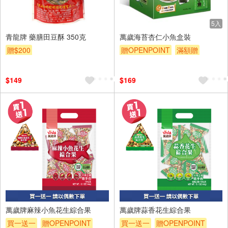
5入
青龍牌 藥膳田豆酥 350克
萬歲海苔杏仁小魚盒裝
贈$200
贈OPENPOINT
滿額贈
贈$200
$149
$169
萬歲牌麻辣小魚花生綜合果
萬歲牌蒜香花生綜合果
買一送一
贈OPENPOINT
買一送一
贈OPENPOINT