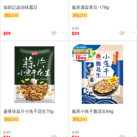
翁財記蒜頭味蠶豆
義美濃蒜青豆-178g
贈$200
贈$200
$ 68
$59
$59
盛香珍蒜片小魚干花生70g
義美小魚干脆花生84g
贈$200
贈$200
$ 80
$ 89