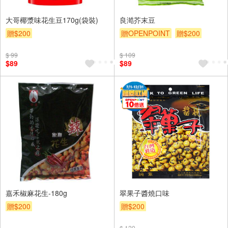
大哥椰漿味花生豆170g(袋裝)
良澔芥末豆
贈$200
贈OPENPOINT
贈$200
$ 99
$ 109
$89
$89
嘉禾椒麻花生-180g
翠果子醬燒口味
贈$200
贈$200
$ 120