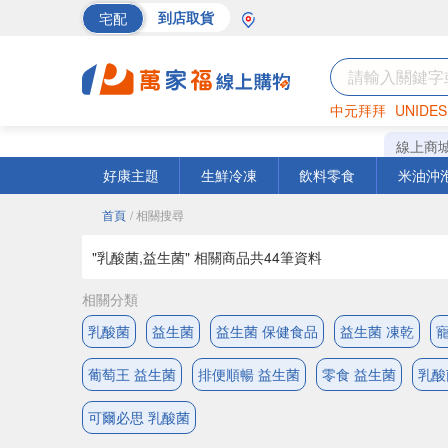
宅配
到店取貨
中元拜拜
UNIDES
巧克力
罐頭
海苔
線上商
好康主題
生鮮冷凍
飲料零食
米油沖
首頁
/ 相關搜尋
"乳酸菌,益生菌" 相關商品共
44
筆資料
相關分類
乳酸菌
益生菌
益生菌 保健食品
益生菌 凍乾
葡萄王 益生菌
排便順暢 益生菌
零食 益生菌
乳酸
可爾必思 乳酸菌