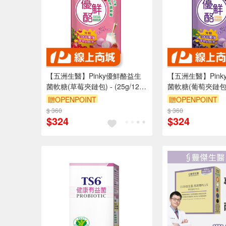
【五洲生醫】Pinky優鮮酪益生
【五洲生醫】Pin
菌軟糖(草莓夾鏈包) - (25g/12
菌軟糖(葡萄夾鏈包) -
入)
入)
贈OPENPOINT
贈OPENPOINT
$ 360
$ 360
$324
$324