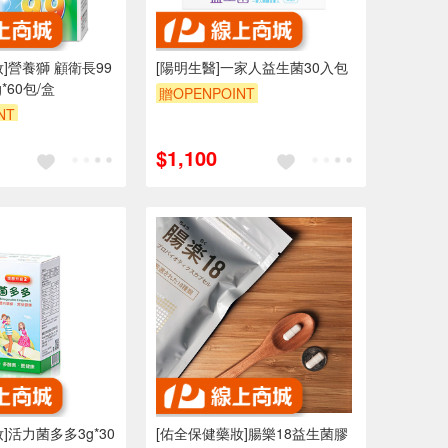
]營養獅 顧衛長99
[陽明生醫]一家人益生菌30入包
*60包/盒
贈OPENPOINT
NT
$1,100
]活力菌多多3g*30
[佑全保健藥妝]腸樂18益生菌膠