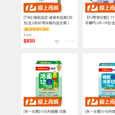
[TS6] 國家認證-健康有益菌(30
【FJ豐傑生醫】71
包/盒)(助於增加腸內益生菌 )
菲爾PLUS-15包
排便順暢)
贈OPENPOINT
$ 980
$930
[幸一生醫]小兒利撒爾 活菌
[幸一生醫]小兒利