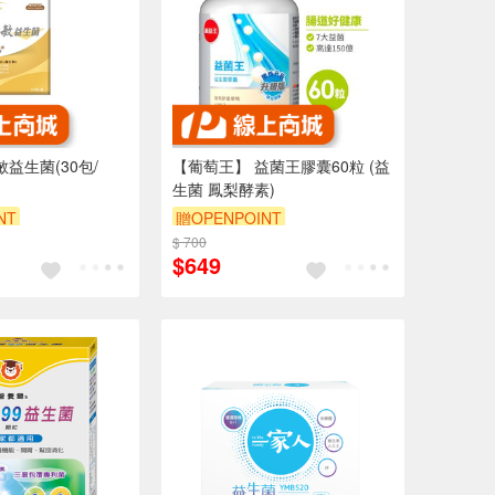
敏益生菌(30包/
【葡萄王】 益菌王膠囊60粒 (益
生菌 鳳梨酵素)
NT
贈OPENPOINT
$ 700
訂單滿1999享95折
$649