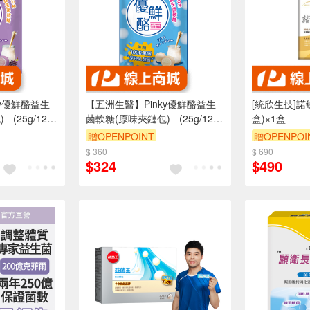
ky優鮮酪益生
【五洲生醫】Pinky優鮮酪益生
[統欣生技]諾
 (25g/12
菌軟糖(原味夾鏈包) - (25g/12
盒)×1盒
入)
贈OPENPOINT
贈OPENPOI
$ 360
$ 690
$324
$490