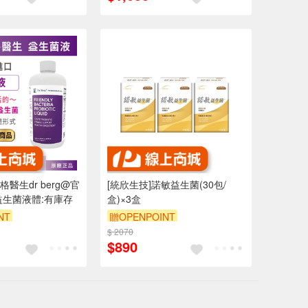
醫生dr berg@官
[統欣生技]諾敏益生菌(30包/
益生菌液體:有庫存
盒)×3盒
NT
贈OPENPOINT
0 元折抵 100元
$ 2070
$890
 2000 元的範圍
內）