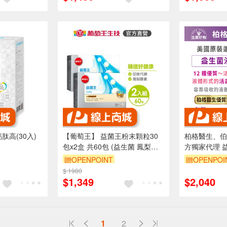
肽高(30入)
【葡萄王】 益菌王粉末顆粒30
柏格醫生、伯格
包x2盒 共60包 (益生菌 鳳梨酵
方獨家代理 
素)
贈OPENPOINT
贈OPENPOI
$ 1980
訂單滿1999享95折
訂單滿 200
$1,349
$2,040
（運費不算在
1
2