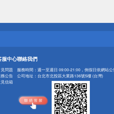
送
請小心！
送
客服中心
聯絡我們
請小心！
常見問題
服務時間：
週一至週日 09:00-21:00，例假日依網站
服務公告
公司地址：
台北市北投區大業路136號5樓 (台灣)
意見信箱