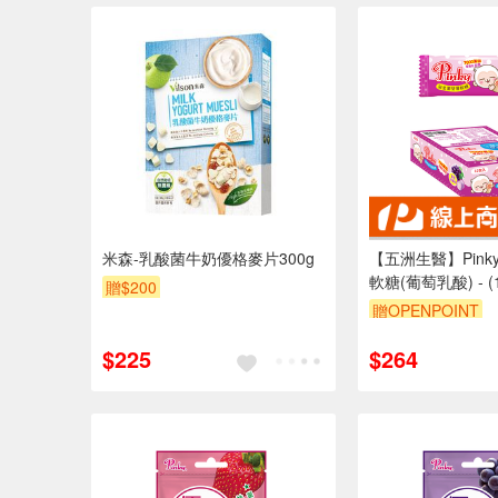
米森-乳酸菌牛奶優格麥片300g
【五洲生醫】Pin
軟糖(葡萄乳酸) - (
贈$200
贈OPENPOINT
$225
$264