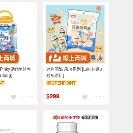
inky優鮮酪益生
達利國際 果凍系列 [口味任選3
50g)
包免運組]
NT
贈OPENPOINT
$299