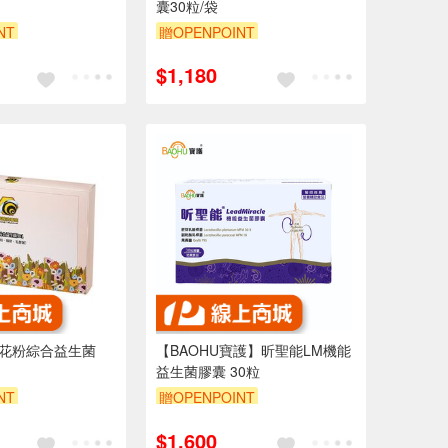
囊30粒/袋
NT
贈OPENPOINT
$1,180
 花粉綜合益生菌
【BAOHU寶護】昕聖能LM機能
益生菌膠囊 30粒
NT
贈OPENPOINT
訂單滿1499享95折
$1,600