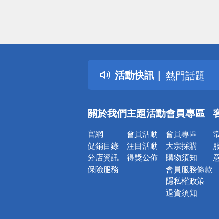
偏遠地區配
詐騙網頁！
得獎公告
活動快訊
熱門話題
銀行優惠
偏遠地區配
關於我們
主題活動
會員專區
詐騙網頁！
官網
會員活動
會員專區
促銷目錄
注目活動
大宗採購
分店資訊
得獎公佈
購物須知
保險服務
會員服務條款
隱私權政策
退貨須知