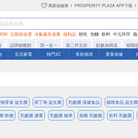
萬家福服務
PROSPERITY PLAZA APP下載
IGN
父親節送禮
冷氣最高省萬
福利品
餅乾
泡麵
飲料
中元拜拜
義
洋芋片
城
品牌旗艦館
買一送一
第二件五折
點數加碼送
檔期
泡
生活家電
熱門3C
美妝個清
嬰童保健
寵物零食 益生菌
薛丁格 益生菌
乳酸菌 保健食品
貓咪食品 益生菌
菌 軟糖
乳酸菌 膠囊
乳酸菌 糖果
順暢 乳酸菌
飲料 乳酸菌