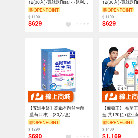
12(30入)-買就送Risal 小兒利撒
12(30入)-買就送R
爾長頸鹿酒精瓶
爾長頸鹿酒精瓶
贈OPENPOINT
贈OPENPOINT
$ 1100
$ 1100
$629
$629
【五洲生醫】高纖有酵益生菌
【葡萄王】 益菌王
(藍莓口味) - (30入/盒)
盒 共120粒 (益生
贈OPENPOINT
贈OPENPOINT
$ 1290
$ 1400
訂單滿1999享95
$690
$1,169