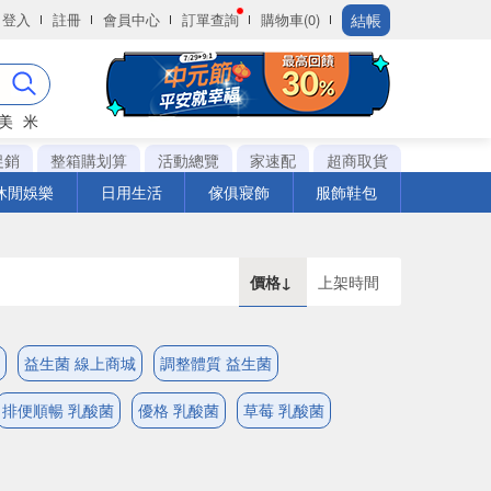
結帳
登入
註冊
會員中心
訂單查詢
購物車(0)
美
米
促銷
整箱購划算
活動總覽
家速配
超商取貨
休閒娛樂
日用生活
傢俱寢飾
服飾鞋包
價格↓
上架時間
益生菌 線上商城
調整體質 益生菌
排便順暢 乳酸菌
優格 乳酸菌
草莓 乳酸菌