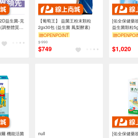
2D益生菌-克
【葡萄王】 益菌王粉末顆粒
[佑全保健藥妝
/盒(調整體質ｘ
2gx30包 (益生菌 鳳梨酵素)
益生菌顆粒5g
贈OPENPOINT
贈OPENPOI
$ 990
訂單滿1999享95折
$749
$1,020
撒爾 機能活菌
null
[佑全保健藥妝