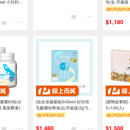
isal 小兒利撒
包/盒-升級版
贈OPENPOI
$1,180
膠囊60粒x2
[佑全保健藥妝]InSeed 好欣情
[蜜蜂故事館]
菌 鳳梨酵素)
乳酸菌粉劑食品(升級版)2g*30
3+1(60入)
包/盒
贈OPENPOINT
贈OPENPOI
折
$1,480
$1,500