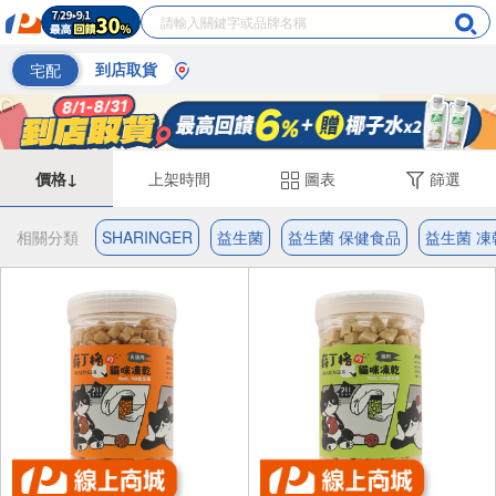
宅配
到店取貨
價格↓
上架時間
圖表
篩選
相關分類
SHARINGER
益生菌
益生菌 保健食品
益生菌 凍