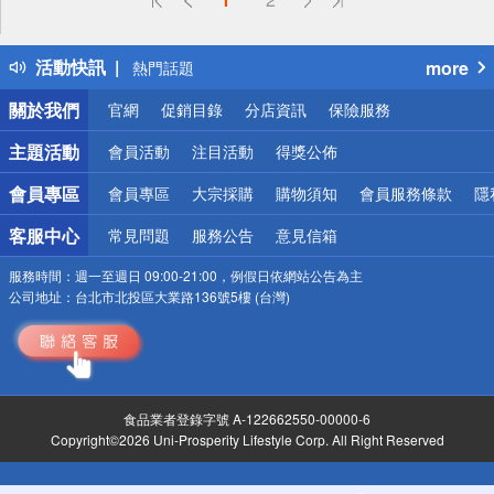
詐騙網頁！請小心！
得獎公告
活動快訊
more
熱門話題
銀行優惠
關於我們
官網
促銷目錄
分店資訊
保險服務
偏遠地區配送
詐騙網頁！請小心！
主題活動
會員活動
注目活動
得獎公佈
會員專區
會員專區
大宗採購
購物須知
會員服務條款
隱
客服中心
常見問題
服務公告
意見信箱
服務時間：
週一至週日 09:00-21:00，例假日依網站公告為主
公司地址：
台北市北投區大業路136號5樓 (台灣)
食品業者登錄字號 A-122662550-00000-6
Copyright©2026 Uni-Prosperity Lifestyle Corp. All Right Reserved