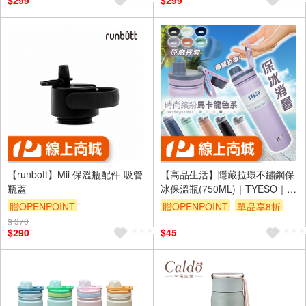
$299
$299
【runbott】Mii 保溫瓶配件-吸管
【高品生活】隱藏拉環不鏽鋼保
瓶蓋
冰保溫瓶(750ML)｜TYESO｜泰
碩正品｜不鏽鋼保溫水壺｜運動
贈OPENPOINT
贈OPENPOINT
單品享8折
水壺｜真空保溫杯
$ 370
$290
$45