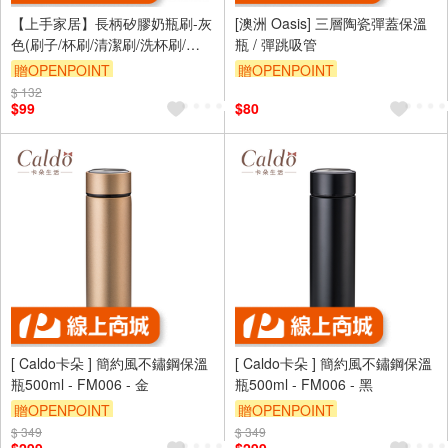
【上手家居】長柄矽膠奶瓶刷-灰
[澳洲 Oasis] 三層陶瓷彈蓋保溫
色(刷子/杯刷/清潔刷/洗杯刷/矽
瓶 / 彈跳吸管
膠刷/矽膠奶瓶刷/水壺刷/杯子刷/
贈OPENPOINT
贈OPENPOINT
矽膠杯刷)
$ 132
訂單滿999享9折
$99
$80
[ Caldo卡朵 ] 簡約風不鏽鋼保溫
[ Caldo卡朵 ] 簡約風不鏽鋼保溫
瓶500ml - FM006 - 金
瓶500ml - FM006 - 黑
贈OPENPOINT
贈OPENPOINT
$ 349
$ 349