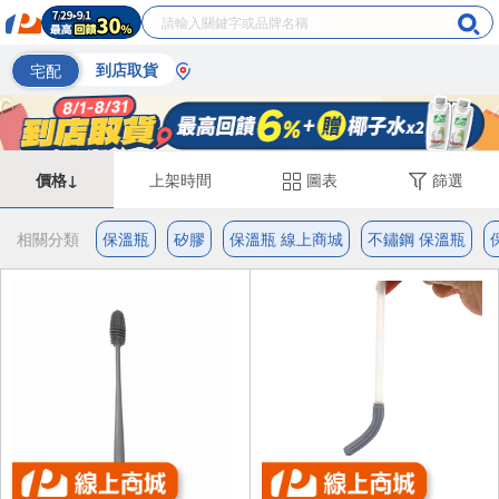
宅配
到店取貨
價格↓
上架時間
圖表
篩選
相關分類
保溫瓶
矽膠
保溫瓶 線上商城
不鏽鋼 保溫瓶