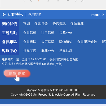
詐騙網頁！請小心！
得獎公告
活動快訊
more
熱門話題
銀行優惠
關於我們
官網
促銷目錄
分店資訊
保險服務
偏遠地區配送
詐騙網頁！請小心！
主題活動
會員活動
注目活動
得獎公佈
會員專區
會員專區
大宗採購
購物須知
會員服務條款
隱
客服中心
常見問題
服務公告
意見信箱
服務時間：
週一至週日 09:00-21:00，例假日依網站公告為主
公司地址：
台北市北投區大業路136號5樓 (台灣)
食品業者登錄字號 A-122662550-00000-6
Copyright©2026 Uni-Prosperity Lifestyle Corp. All Right Reserved