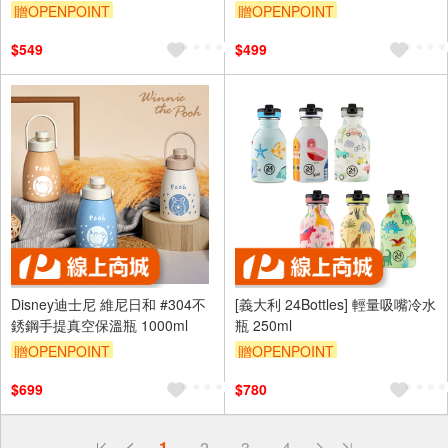
贈OPENPOINT
贈OPENPOINT
$549
$499
Disney迪士尼 維尼日和 #304不
[義大利 24Bottles] 輕量吸嘴冷水
銹鋼手提真空保溫瓶 1000ml
瓶 250ml
贈OPENPOINT
贈OPENPOINT
$699
$780
偏遠地區配送
1
2
3
4