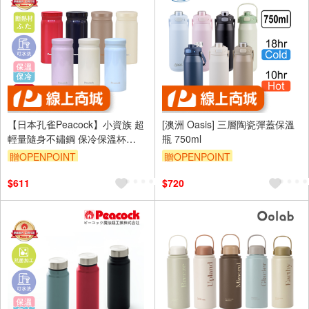
【日本孔雀Peacock】小資族 超
[澳洲 Oasis] 三層陶瓷彈蓋保溫
輕量隨身不鏽鋼 保冷保溫杯
瓶 750ml
200ML(迷你杯)-任選色
贈OPENPOINT
贈OPENPOINT
$611
$720