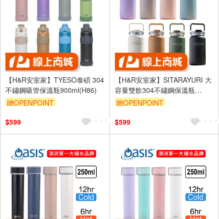
【H&R安室家】TYESO泰碩 304
【H&R安室家】SITARAYURI 大
不鏽鋼吸管保溫瓶900ml(H86)
容量雙飲304不鏽鋼保溫瓶
1500ml(H52)
贈OPENPOINT
贈OPENPOINT
$599
$599