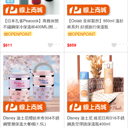
【日本孔雀Peacock】商務休閒
【Oolab 良杯製所】950ml 溫杉
不鏽鋼保冷保溫杯400ML(輕量
林系列 好感旅行保溫瓶
化設計)-任選色
贈OPENPOINT
贈OPENPOINT
$611
$859
Disney 迪士尼櫻紛米奇304不銹
Disney 迪士尼 維尼日和316不銹
鋼雙層保溫大餐桶(1.5L)
鋼真空彈跳保溫瓶400ml