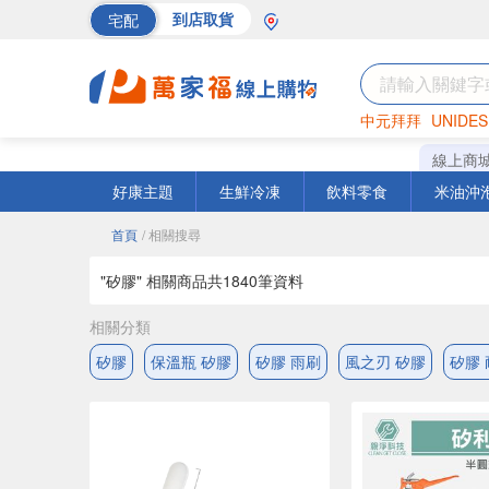
宅配
到店取貨
中元拜拜
UNIDES
海苔
巧克力
罐頭
線上商
好康主題
生鮮冷凍
飲料零食
米油沖
首頁
/ 相關搜尋
"矽膠" 相關商品共
1840
筆資料
相關分類
矽膠
保溫瓶 矽膠
矽膠 雨刷
風之刃 矽膠
矽膠 