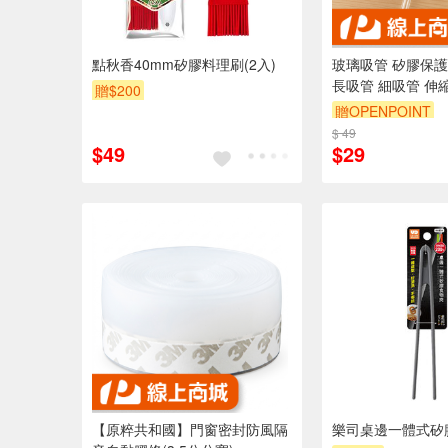
點秋香40mm矽膠料理刷(2入)
玻璃吸管 矽膠保護套
長吸管 細吸管 伸
贈$200
玻璃 延長吸管套 
贈OPENPOINT
膠套 吸管
$ 49
$49
$29
【原粹共和國】門窗密封防風隔
樂司桌邊一體式矽