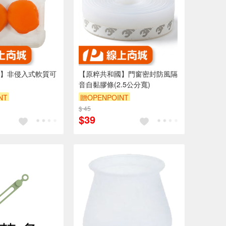
】非侵入式軟質可
【原粹共和國】門窗密封防風隔
音自黏膠條(2.5公分寬)
NT
贈OPENPOINT
$ 45
$39