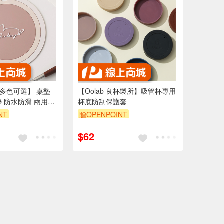
【多色可選】 桌墊
【Oolab 良杯製所】吸管杯專用
墊 防水防滑 兩用隔
杯底防刮保護套
矽膠餐墊 矽膠防燙墊
NT
贈OPENPOINT
鍋墊 防滑餐墊 耐熱
$62