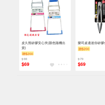
皮久熊矽膠安心夾(顏色隨機出
樂司桌邊迷你矽膠
貨)
贈$200
贈$200
$ 88
$ 79
$69
$69
偏遠地區配