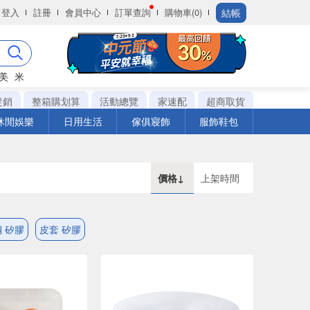
結帳
登入
註冊
會員中心
訂單查詢
購物車(0)
美
米
促銷
整箱購划算
活動總覽
家速配
超商取貨
休閒娛樂
日用生活
傢俱寢飾
服飾鞋包
價格↓
上架時間
 矽膠
皮套 矽膠