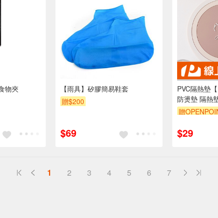
食物夾
【雨具】矽膠簡易鞋套
PVC隔熱墊
防燙墊 隔熱
贈$200
熱墊 杯墊 
贈OPENPOI
餐桌墊 防燙
墊
$69
$29
1
2
3
4
5
6
7
送