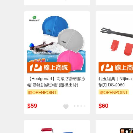
【Healgenart】高級防滑矽膠泳
鉅玉經典｜Niijim
帽 游泳訓練泳帽 (隨機出貨)
刮刀 DS-2080
贈OPENPOINT
贈OPENPOINT
$59
$60