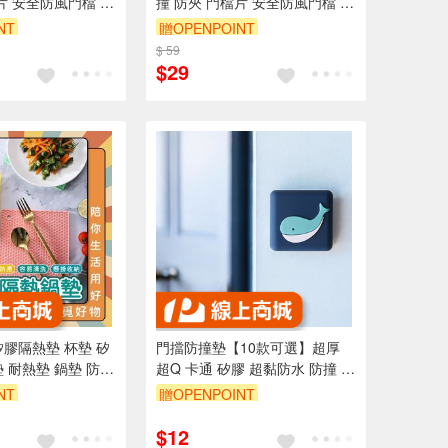
片 安全防風門檔 止
撞 防夾 門檔片 安全防風門檔 止
o覓好物】門檔
滑門檔 【Ho覓好物】門檔
NT
贈OPENPOINT
YHX1552
$ 59
$29
矽膠隔熱墊 杯墊 矽
門擋防撞墊【10款可選】超厚
 耐熱墊 鍋墊 防熱
超Q 卡通 矽膠 超黏防水 防撞 防
【Ho覓好物】隔熱
撞墊 加厚 外觀精美 不脫落 超強
NT
贈OPENPOINT
黏膠 門擋
$12