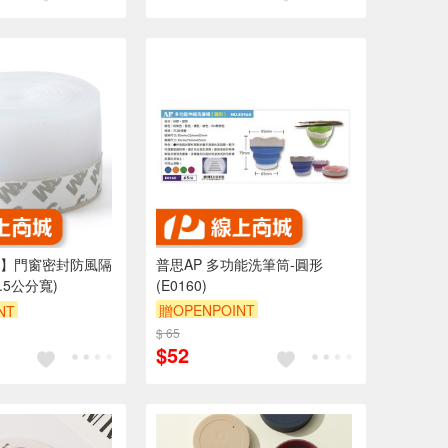
】門窗密封防風隔
普思AP 多功能洗筆筒-圓形
.5公分寬)
(E0160)
贈OPENPOINT
NT
$ 65
$52