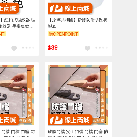
】紐扣式理線器 理
【原粹共和國】矽膠防滑防刮椅
 集線器 手機集線器
腳套
NT
贈OPENPOINT
$39
門檔 門檔 門塞 防
矽膠門檔 安全門檔 門檔 門塞 防