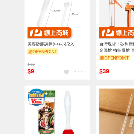
美容矽膠調棒(中+小)/2入
台灣現貨！矽利康槍
金屬槍 植筋膠槍 
贈OPENPOINT
槍 矽利康工具 矽
贈OPENPOINT
滴膠 壓膠槍 防滴
$ 35
$9
$39