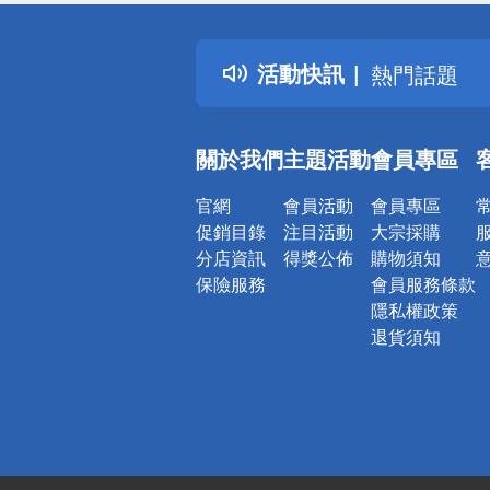
詐騙網頁！
得獎公告
活動快訊
熱門話題
銀行優惠
偏遠地區配
關於我們
主題活動
會員專區
詐騙網頁！
官網
會員活動
會員專區
促銷目錄
注目活動
大宗採購
分店資訊
得獎公佈
購物須知
保險服務
會員服務條款
隱私權政策
退貨須知