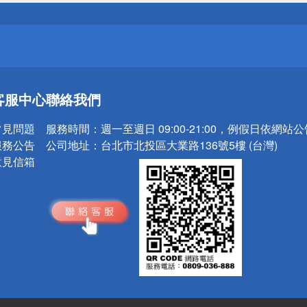
請小心！
送
客服中心
聯絡我們
請小心！
常見問題
服務時間：
週一至週日 09:00-21:00，例假日依網站
服務公告
公司地址：
台北市北投區大業路136號5樓 (台灣)
意見信箱