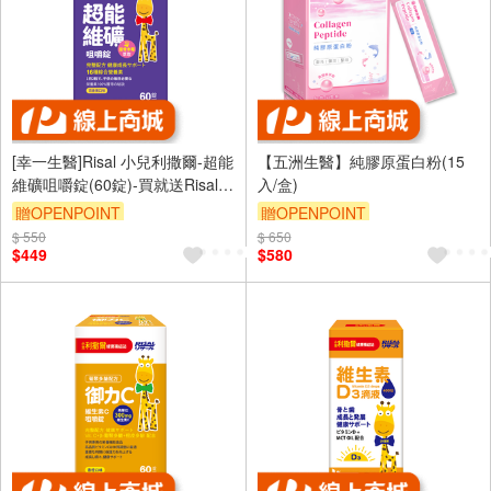
[幸一生醫]Risal 小兒利撒爾-超能
【五洲生醫】純膠原蛋白粉(15
維礦咀嚼錠(60錠)-買就送Risal
入/盒)
小兒利撒爾長頸鹿酒精瓶
贈OPENPOINT
贈OPENPOINT
$ 550
$ 650
$449
$580