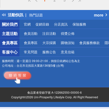
詐騙網頁！請小心！
得獎公告
活動快訊
more
熱門話題
銀行優惠
關於我們
官網
促銷目錄
分店資訊
保險服務
偏遠地區配送
詐騙網頁！請小心！
主題活動
會員活動
注目活動
得獎公佈
會員專區
會員專區
大宗採購
購物須知
會員服務條款
隱
客服中心
常見問題
服務公告
意見信箱
服務時間：
週一至週日 09:00-21:00，例假日依網站公告為主
公司地址：
台北市北投區大業路136號5樓 (台灣)
食品業者登錄字號 A-122662550-00000-6
Copyright©2026 Uni-Prosperity Lifestyle Corp. All Right Reserved