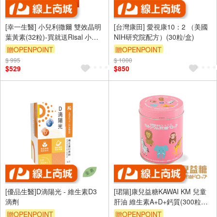
[幸一生醫] 小兒利撒爾 雙效晶明
[台灣康田] 愛視康10：2 （美國
葉黃素(32粒)-買就送Risal 小兒
NIH研究院配方）(30粒/盒)
利撒爾長頸鹿酒精瓶
贈OPENPOINT
贈OPENPOINT
$ 995
$ 1000
$529
$850
[優品生醫]D滴陽光 - 維生素D3
[珺陽]康兒益糖KAWAI KM 兒童
滴劑
肝油 維生素A+D+鈣質(300粒裝-
哈密瓜風味)
贈OPENPOINT
贈OPENPOINT