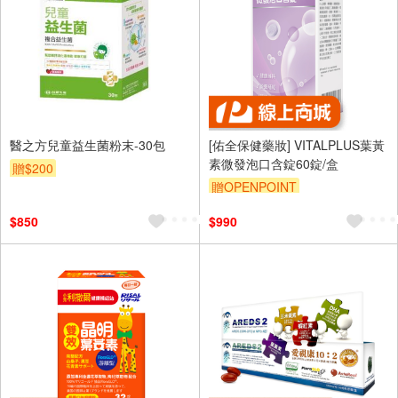
醫之方兒童益生菌粉末-30包
[佑全保健藥妝] VITALPLUS葉黃
素微發泡口含錠60錠/盒
贈$200
贈OPENPOINT
$850
$990