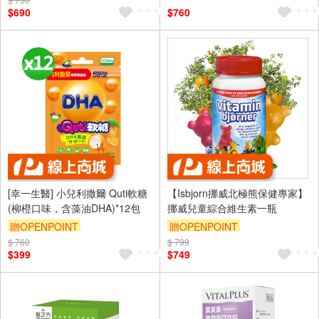
$690
$760
[幸一生醫] 小兒利撒爾 Quti軟糖
【Isbjorn挪威北極熊保健專家】
(柳橙口味，含藻油DHA)*12包
挪威兒童綜合維生素一瓶
贈OPENPOINT
贈OPENPOINT
$ 760
$ 799
$399
$749