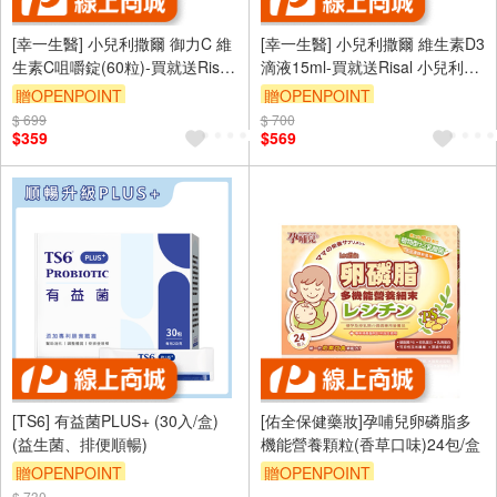
[幸一生醫] 小兒利撒爾 御力C 維
[幸一生醫] 小兒利撒爾 維生素D3
生素C咀嚼錠(60粒)-買就送Risal
滴液15ml-買就送Risal 小兒利撒
小兒利撒爾長頸鹿酒精瓶
爾長頸鹿酒精瓶
贈OPENPOINT
贈OPENPOINT
$ 699
$ 700
$359
$569
[TS6] 有益菌PLUS+ (30入/盒)
[佑全保健藥妝]孕哺兒卵磷脂多
(益生菌、排便順暢)
機能營養顆粒(香草口味)24包/盒
贈OPENPOINT
贈OPENPOINT
$ 730