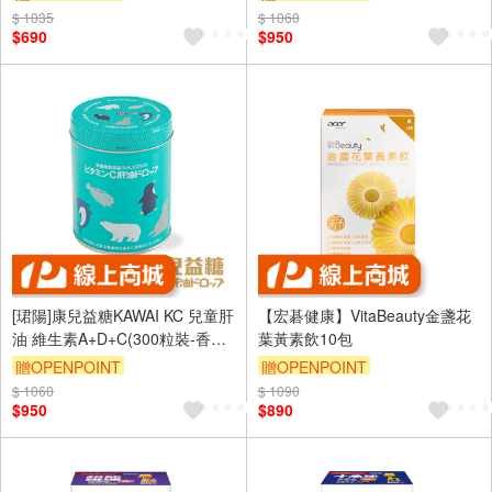
$ 1035
$ 1060
$690
$950
[珺陽]康兒益糖KAWAI KC 兒童肝
【宏碁健康】VitaBeauty金盞花
油 維生素A+D+C(300粒裝-香橙
葉黃素飲10包
風味)
贈OPENPOINT
贈OPENPOINT
$ 1060
$ 1090
$950
$890