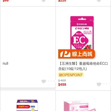
$99
$220
null
【五洲生醫】蔓越莓維他命EC口
含錠(10錠/12包入)
贈OPENPOINT
$ 468
$459