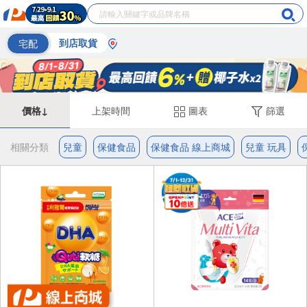
宅配
到店取貨
價格↓
上架時間
圖表
篩選
相關分類
兒童
保健食品
保健食品 線上商城
兒童 玩具