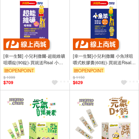
[幸一生醫] 小兒利撒爾-超能維礦
[幸一生醫]小兒利撒爾 小魚球咀
咀嚼錠(90錠)-買就送Risal 小兒
嚼式軟膠囊(60粒)-買就送Risal
利撒爾長頸鹿酒精瓶
小兒利撒爾長頸鹿酒精瓶
贈OPENPOINT
贈OPENPOINT
$ 1099
$ 1150
$709
$629