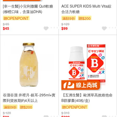
[幸一生醫]小兒利撒爾 Quti軟糖
ACE SUPER KIDS Multi Vita綜
(柳橙口味，含藻油DHA)
合活力軟糖
贈OPENPOINT
滿額9折
贈$200
$ 65
$ 120
$45
$99
谷溜谷溜 井裡月-銀耳-295ml※實
【五洲生醫】歐洲草高效維他命
際到貨效期約4天以上
B群膠囊(40粒/盒)
滿額9折
贈$200
贈OPENPOINT
$ 120
$ 310