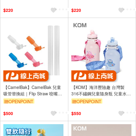
$220
$220
【CamelBak】CamelBak 兒童
【KOM】海洋歷險趣 台灣製
吸管替換組｜Flip Straw 咬嘴吸
316不鏽鋼兒童隨身瓶 兒童水壺
管｜K.T.Tactical鎧德
350ml(附吸管 背帶)
贈OPENPOINT
贈OPENPOINT
$500
$550