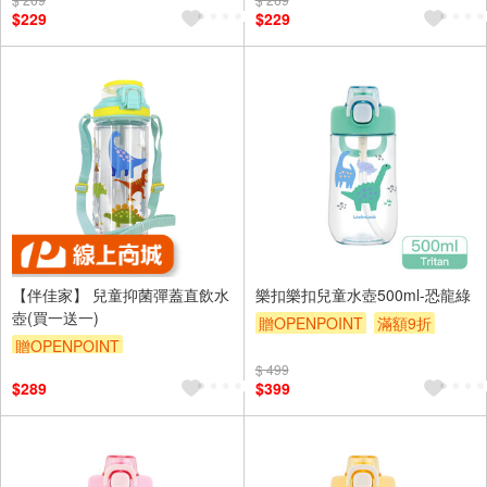
$229
$229
【伴佳家】 兒童抑菌彈蓋直飲水
樂扣樂扣兒童水壺500ml-恐龍綠
壺(買一送一)
贈OPENPOINT
滿額9折
贈OPENPOINT
贈$200
$ 499
$289
$399