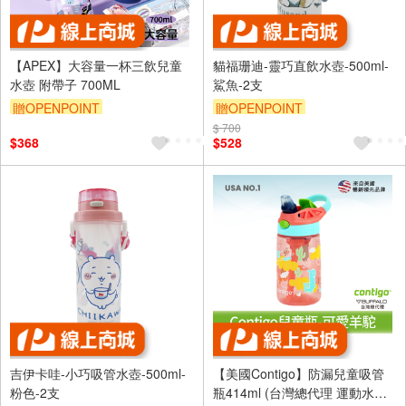
【APEX】大容量一杯三飲兒童
貓福珊迪-靈巧直飲水壺-500ml-
水壺 附帶子 700ML
鯊魚-2支
贈OPENPOINT
贈OPENPOINT
$ 700
$368
$528
吉伊卡哇-小巧吸管水壺-500ml-
【美國Contigo】防漏兒童吸管
粉色-2支
瓶414ml (台灣總代理 運動水瓶