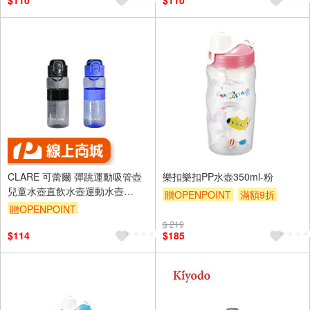
$110
$110
CLARE 可蕾爾 彈跳運動吸管壺
樂扣樂扣PP水壺350ml-粉
兒童水壺直飲水壺運動水壺
贈OPENPOINT
滿額9折
600CC-Leidea樂德兒
贈OPENPOINT
贈$200
$ 219
$114
$185