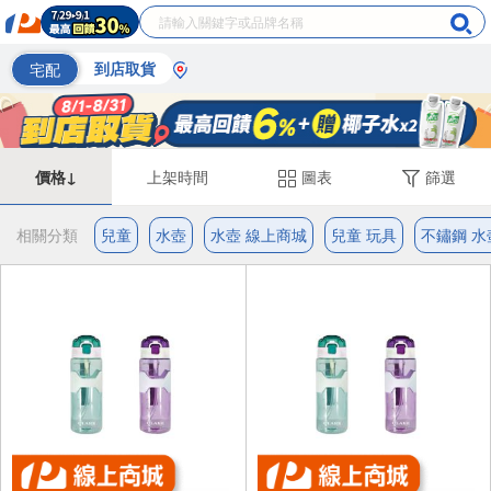
宅配
到店取貨
價格↓
上架時間
圖表
篩選
相關分類
兒童
水壺
水壺 線上商城
兒童 玩具
不鏽鋼 水