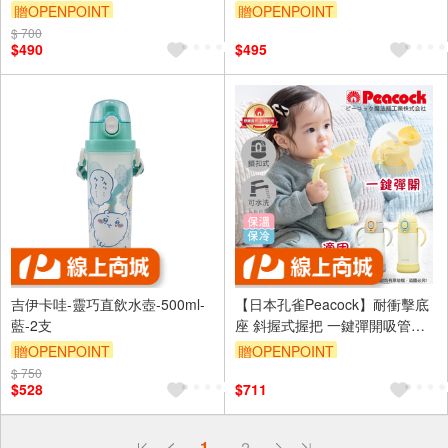
水壺 吸嘴)
贈OPENPOINT
贈OPENPOINT
$ 700
$490
$495
吉伊卡哇-靈巧直飲水壺-500ml-
【日本孔雀Peacock】耐衝擊底
藍-2支
座 斜握式握把 一鍵彈開吸管杯
兒童不鏽鋼保溫杯水壺350ML-任
贈OPENPOINT
贈OPENPOINT
選
$ 750
$528
$711
偏遠地區配送
1
2