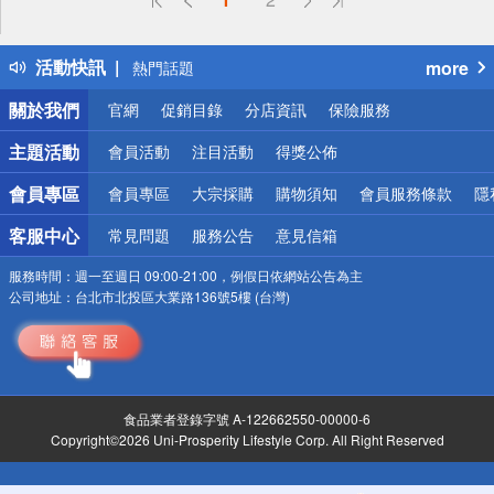
詐騙網頁！請小心！
得獎公告
活動快訊
more
熱門話題
銀行優惠
關於我們
官網
促銷目錄
分店資訊
保險服務
偏遠地區配送
詐騙網頁！請小心！
主題活動
會員活動
注目活動
得獎公佈
會員專區
會員專區
大宗採購
購物須知
會員服務條款
隱
客服中心
常見問題
服務公告
意見信箱
服務時間：
週一至週日 09:00-21:00，例假日依網站公告為主
公司地址：
台北市北投區大業路136號5樓 (台灣)
食品業者登錄字號 A-122662550-00000-6
Copyright©2026 Uni-Prosperity Lifestyle Corp. All Right Reserved