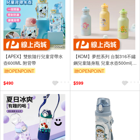
【APEX】雙飲隨行兒童背帶水
【KOM】夢想系列 台製316不鏽
壺600ML 附背帶
鋼兒童隨身瓶 兒童水壺500ml(附
吸管 背帶)
贈OPENPOINT
贈OPENPOINT
$490
$599