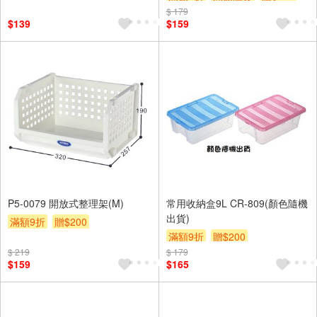
$ 179
$139
$159
P5-0079 開放式整理架(M)
常用收納盒9L CR-809(顏色隨機
出貨)
滿額9折
贈$200
滿額9折
贈$200
$ 219
$ 179
$159
$165