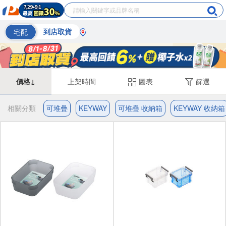
宅配
到店取貨
價格↓
上架時間
圖表
篩選
相關分類
可堆疊
KEYWAY
可堆疊 收納箱
KEYWAY 收納箱