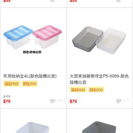
$55
$55
常用收納盒4L(顏色隨機出貨)
大寶來抽屜整理盒P5-0089-顏色
隨機出貨
滿額9折
贈$200
滿額9折
贈$200
$ 89
$75
$75