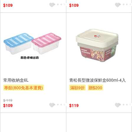
$109
$109
常用收納盒6L
青松長型微波保鮮盒600ml-4入
專館(800免基本運費)
滿額9折
贈$200
滿額9折
贈$200
$ 119
$109
$119