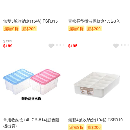
無雙5號收納盒(15格) TSR315
青松長型微波保鮮盒1.5L-3入
滿額9折
贈$200
滿額9折
贈$200
$ 209
$189
$195
常用收納盒14L CR-814(顏色隨
無雙4號收納盒(10格) TSR310
機出貨)
滿額9折
贈$200