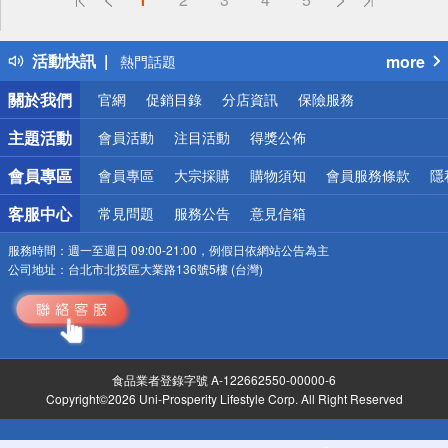
詐騙網頁！請小心！
得獎公告
活動快訊
more
熱門話題
銀行優惠
關於我們
官網
促銷目錄
分店資訊
保險服務
偏遠地區配送
詐騙網頁！請小心！
主題活動
會員活動
注目活動
得獎公佈
會員專區
會員專區
大宗採購
購物須知
會員服務條款
隱
客服中心
常見問題
服務公告
意見信箱
服務時間：
週一至週日 09:00-21:00，例假日依網站公告為主
公司地址：
台北市北投區大業路136號5樓 (台灣)
食品業者登錄字號 A-122662550-00000-6
Copyright©2026 Uni-Prosperity Lifestyle Corp. All Right Reserved