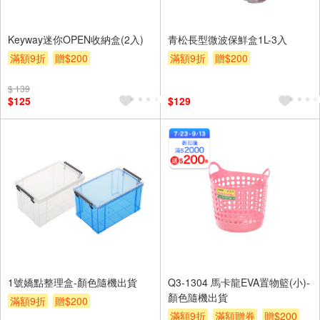
Keyway迷你OPEN收納盒(2入)
青松長型微波保鮮盒1L-3入
滿額9折
贈$200
滿額9折
贈$200
$ 139
$125
$129
1號嬌點整理盒-顏色隨機出貨
Q3-1304 馬卡龍EVA置物籃(小)-
顏色隨機出貨
滿額9折
贈$200
滿額9折
滿額贈券
贈$200