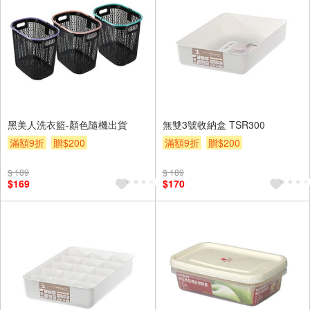
黑美人洗衣籃-顏色隨機出貨
無雙3號收納盒 TSR300
滿額9折
贈$200
滿額9折
贈$200
$ 189
$ 189
$169
$170