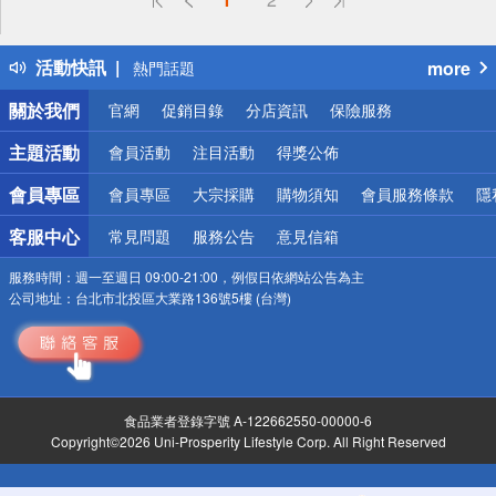
詐騙網頁！請小心！
得獎公告
活動快訊
more
熱門話題
銀行優惠
關於我們
官網
促銷目錄
分店資訊
保險服務
偏遠地區配送
詐騙網頁！請小心！
主題活動
會員活動
注目活動
得獎公佈
會員專區
會員專區
大宗採購
購物須知
會員服務條款
隱
客服中心
常見問題
服務公告
意見信箱
服務時間：
週一至週日 09:00-21:00，例假日依網站公告為主
公司地址：
台北市北投區大業路136號5樓 (台灣)
食品業者登錄字號 A-122662550-00000-6
Copyright©2026 Uni-Prosperity Lifestyle Corp. All Right Reserved