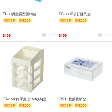
TL-30得意寬型置物箱
DB-088R公仔陳列盒
滿額9折
贈$200
滿額9折
贈$200
$139
$159
OA-153 好學桌上153收納盒
CK-12雙抽收納盒
滿額9折
贈$200
滿額9折
贈$200