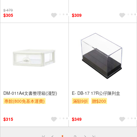
滿額9折
贈$200
$ 479
$305
$309
DM-011A4文書整理箱(淺型)
E- DB-17 17R公仔陳列盒
專館(800免基本運費)
滿額9折
贈$200
滿額9折
贈$200
$315
$349
偏遠地區配送
1
2