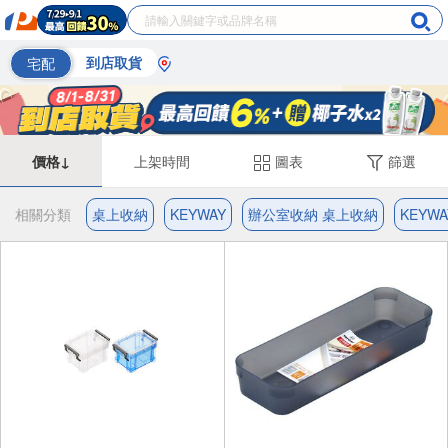
宅配
到店取貨
價格↓
上架時間
圖表
篩選
相關分類
桌上收納
KEYWAY
辦公室收納 桌上收納
KEYW