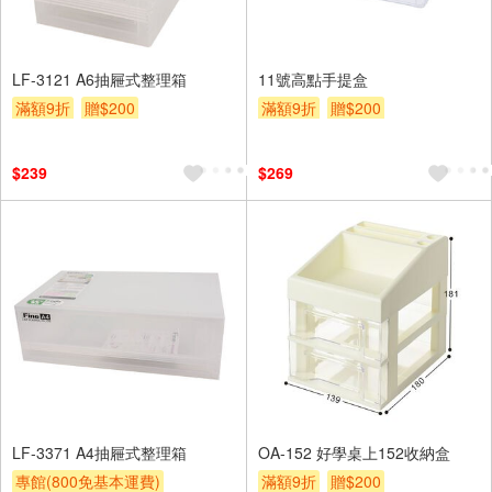
LF-3121 A6抽屜式整理箱
11號高點手提盒
滿額9折
贈$200
滿額9折
贈$200
$239
$269
LF-3371 A4抽屜式整理箱
OA-152 好學桌上152收納盒
專館(800免基本運費)
滿額9折
贈$200