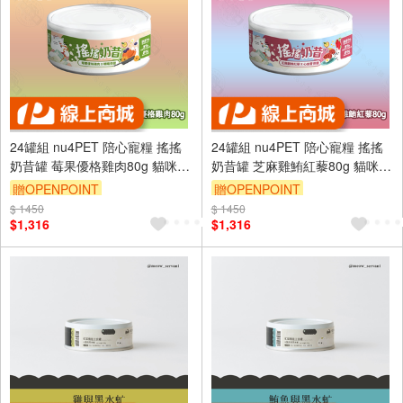
24罐組 nu4PET 陪心寵糧 搖搖
24罐組 nu4PET 陪心寵糧 搖搖
奶昔罐 莓果優格雞肉80g 貓咪主
奶昔罐 芝麻雞鮪紅藜80g 貓咪主
食罐 貓罐頭 貓食 貓濕食 無膠 陪
食罐 貓罐頭 貓食 無膠 陪心主食
贈OPENPOINT
贈OPENPOINT
心主食罐
罐
$ 1450
$ 1450
$1,316
$1,316