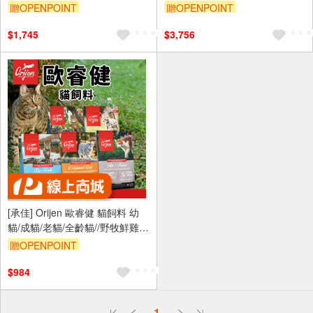
健 皮毛保健 化毛挑嘴 3kg
牧雞肉與火雞 多種魚 腸胃保健
贈OPENPOINT
贈OPENPOINT
皮毛保健 化毛挑嘴
$1,745
$3,756
[承佳] Orijen 歐睿健 貓飼料 幼
貓/成貓/老貓/全齡貓//野牧鮮雞/
挑嘴 無穀貓糧
贈OPENPOINT
$984
偏遠地區配送
1