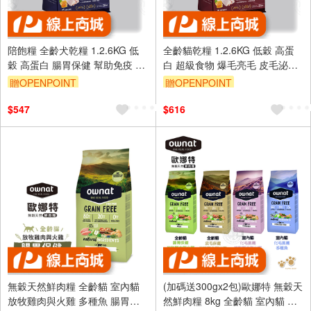
陪飽糧 全齡犬乾糧 1.2.6KG 低
全齡貓乾糧 1.2.6KG 低穀 高蛋
穀 高蛋白 腸胃保健 幫助免疫 滋
白 超級食物 爆毛亮毛 皮毛泌尿
補強身 犬飼料 陪心 送贈品
保健 貓飼料 陪心
贈OPENPOINT
贈OPENPOINT
$547
$616
無穀天然鮮肉糧 全齡貓 室內貓
(加碼送300gx2包)歐娜特 無穀天
放牧雞肉與火雞 多種魚 腸胃保
然鮮肉糧 8kg 全齡貓 室內貓 放