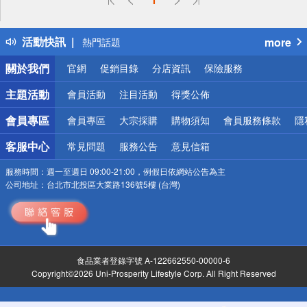
詐騙網頁！請小心！
得獎公告
活動快訊
more
熱門話題
銀行優惠
關於我們
官網
促銷目錄
分店資訊
保險服務
偏遠地區配送
詐騙網頁！請小心！
主題活動
會員活動
注目活動
得獎公佈
會員專區
會員專區
大宗採購
購物須知
會員服務條款
隱
客服中心
常見問題
服務公告
意見信箱
服務時間：
週一至週日 09:00-21:00，例假日依網站公告為主
公司地址：
台北市北投區大業路136號5樓 (台灣)
食品業者登錄字號 A-122662550-00000-6
Copyright©2026 Uni-Prosperity Lifestyle Corp. All Right Reserved