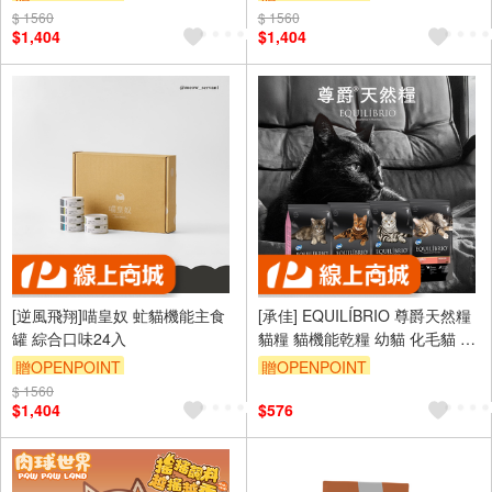
$ 1560
$ 1560
$1,404
$1,404
[逆風飛翔]喵皇奴 虻貓機能主食
[承佳] EQUILÍBRIO 尊爵天然糧
罐 綜合口味24入
貓糧 貓機能乾糧 幼貓 化毛貓 挑
嘴貓 特級全齡貓 貓飼料
贈OPENPOINT
贈OPENPOINT
$ 1560
$1,404
$576