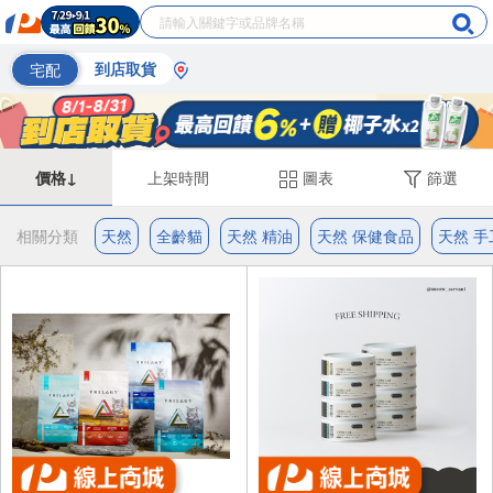
宅配
到店取貨
價格↓
上架時間
圖表
篩選
相關分類
天然
全齡貓
天然 精油
天然 保健食品
天然 手