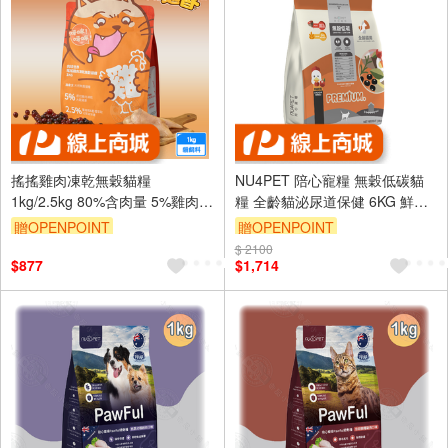
搖搖雞肉凍乾無穀貓糧
NU4PET 陪心寵糧 無穀低碳貓
1kg/2.5kg 80%含肉量 5%雞肉凍
糧 全齡貓泌尿道保健 6KG 鮮雞
乾 泌尿保健
野莓口味 爆毛配方 貓飼料
贈OPENPOINT
贈OPENPOINT
$ 2100
$877
$1,714