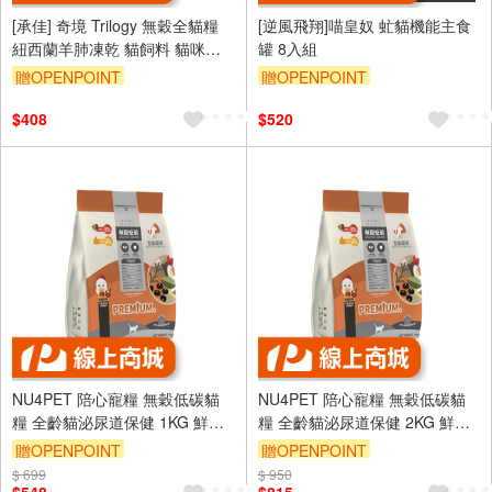
[承佳] 奇境 Trilogy 無穀全貓糧
[逆風飛翔]喵皇奴 虻貓機能主食
紐西蘭羊肺凍乾 貓飼料 貓咪凍
罐 8入組
乾 全齡貓適用 凍乾 貓凍乾
贈OPENPOINT
贈OPENPOINT
$408
$520
NU4PET 陪心寵糧 無穀低碳貓
NU4PET 陪心寵糧 無穀低碳貓
糧 全齡貓泌尿道保健 1KG 鮮雞
糧 全齡貓泌尿道保健 2KG 鮮雞
野莓口味 爆毛配方 貓飼料
野莓口味 爆毛配方 貓飼料
贈OPENPOINT
贈OPENPOINT
$ 699
$ 950