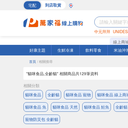
宅配
到店取貨
中元拜拜
UNIDES
巧克力
罐頭
海苔
線上商
好康主題
生鮮冷凍
飲料零食
米油沖
首頁
/ 相關搜尋
"貓咪食品,全齡貓" 相關商品共
129
筆資料
相關分類
貓咪食品
全齡貓
貓咪食品 寵物
貓咪食品 線上商
貓咪食品 魚
貓咪食品 天然
貓咪食品 鮭魚
全齡貓
寵物防災包 全齡貓