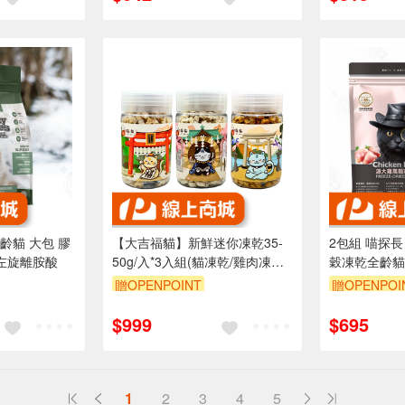
貓 大包 膠
【大吉福貓】新鮮迷你凍乾35-
2包組 喵探長
左旋離胺酸
50g/入*3入組(貓凍乾/雞肉凍乾/
穀凍乾全齡貓糧
鱈魚凍乾/鮭魚凍乾)
質肉源 高蛋
贈OPENPOINT
贈OPENPOI
$999
$695
1
2
3
4
5