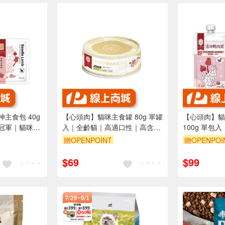
主食包 40g
【心頭肉】貓咪主食罐 80g 單罐
【心頭肉】貓
冠軍｜貓咪最
入｜全齡貓｜高適口性｜高含肉
100g 單包
主食
量｜無膠
貓咪最愛肉泥
贈OPENPOINT
贈OPENPOI
$69
$99