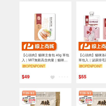
【心頭肉】貓咪主食包 40g 單包
【心頭肉】貓咪洛神
入｜MIT無榖高含肉量｜貓咪最
單包入｜泌尿排毛
愛肉泥狀｜全齡貓主食
愛肉泥狀｜全齡貓
贈OPENPOINT
贈OPENPOINT
$49
$55