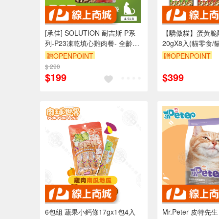
[承佳] SOLUTION 耐吉斯 P系
【驕傲貓】蛋黃脆酥
列-P23凍乾填心雞肉餐- 全齡貓
20gX8入(貓零食/
貓飼料 貓凍乾 350g
貓脆餅/蛋黃酥)
贈OPENPOINT
贈OPENPOINT
$ 290
$199
$399
6包組 蔬果小鈣條17gx1包4入
Mr.Peter 皮特