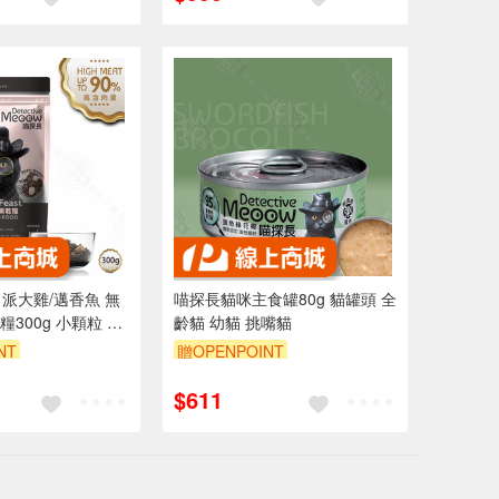
內）
 派大雞/邁香魚 無
喵探長貓咪主食罐80g 貓罐頭 全
300g 小顆粒 優
齡貓 幼貓 挑嘴貓
白
NT
贈OPENPOINT
$611