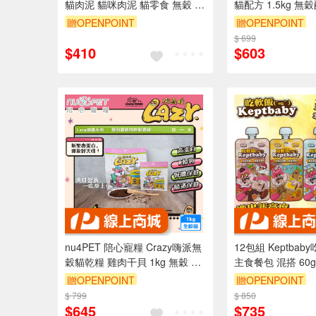
貓肉泥 貓咪肉泥 貓零食 無穀 營
貓配方 1.5kg 無
養 肉泥 隨手包
贈OPENPOINT
贈OPENPOINT
$ 699
$410
$603
nu4PET 陪心寵糧 Crazy嗨派無
12包組 Keptba
穀貓乾糧 雞肉干貝 1kg 無穀 低
主食餐包 混搭 60
碳水 全齡貓
包 細緻肉泥質地 
贈OPENPOINT
贈OPENPOINT
加 均衡營養 全齡
$ 799
$ 850
$645
$735