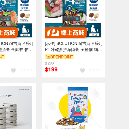
UTION 耐吉斯 P系列
[承佳] SOLUTION 耐吉斯 P系列
鮭魚餐 全齡貓 貓飼
P4 凍乾多拼海陸餐-全齡貓 貓飼
0g
料 貓凍乾 350g
NT
贈OPENPOINT
$ 280
$199