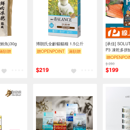
魚)30g
博朗氏全齡貓貓糧 1.5公斤
[承佳] SOL
P3 凍乾多拼
滿額贈
贈OPENPOINT
滿額贈
料 貓凍乾 35
贈OPENPOI
滿額9折
贈$200
$ 280
$219
$199