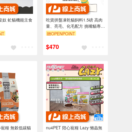
喵皇奴 虻貓機能主食
吃貨拼盤凍乾貓飼料1.5磅 高肉
量、亮毛、化毛配方 挑嘴貓專用
主食 適口性佳 營養均衡
NT
贈OPENPOINT
$470
陪心寵糧 無穀低碳貓
nu4PET 陪心寵糧 Lazy 懶蟲無