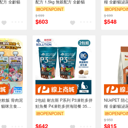
穀配方 全齡貓
配方 1.5kg 無穀配方 全齡貓
糧 全齡貓泌尿
野莓口味 爆
贈OPENPOINT
贈OPENPOI
$ 699
$ 699
$603
$548
by吃軟飯 骨肉泥
2包組 耐吉斯 P系列 P3凍乾多拼
NU4PET 
g 貓咪主食軟
鮭魚餐 P4凍乾多拼海陸餐 350g
糧 全齡貓泌尿
多種保健品添
凍乾飼料 專利益生菌優質蛋白
野莓口味 爆
贈OPENPOINT
贈OPENPOI
貓適用
全齡貓
$ 950
$642
$815