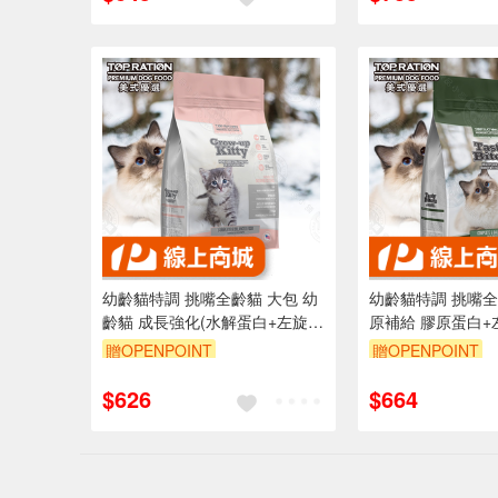
幼齡貓特調 挑嘴全齡貓 大包 幼
幼齡貓特調 挑嘴全齡
齡貓 成長強化(水解蛋白+左旋離
原補給 膠原蛋白+
胺酸)
贈OPENPOINT
贈OPENPOINT
$626
$664