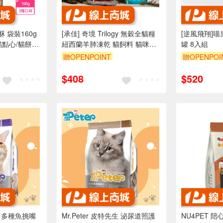
 袋裝160g
[承佳] 奇境 Trilogy 無穀全貓糧
[逆風飛翔]
貓點心/貓餅乾/
紐西蘭羊肺凍乾 貓飼料 貓咪凍
罐 8入組
乾 全齡貓適用 凍乾 貓凍乾
贈OPENPOINT
贈OPENPOI
$408
$520
先生 多種魚挑嘴
Mr.Peter 皮特先生 泌尿道照護
NU4PET 