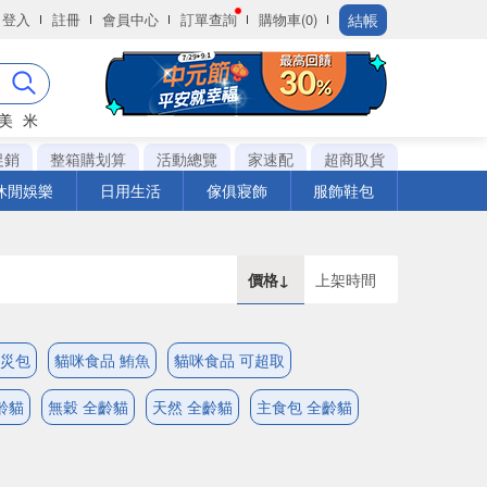
結帳
登入
註冊
會員中心
訂單查詢
購物車(0)
美
米
促銷
整箱購划算
活動總覽
家速配
超商取貨
休閒娛樂
日用生活
傢俱寢飾
服飾鞋包
價格↓
上架時間
防災包
貓咪食品 鮪魚
貓咪食品 可超取
齡貓
無穀 全齡貓
天然 全齡貓
主食包 全齡貓