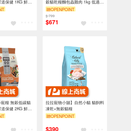
道保健 1KG 鮮雞
穀貓乾糧麵包蟲雞肉 1kg 低過敏
毛配方 貓飼料
高蛋白 泌尿道
NT
贈OPENPOINT
$ 799
$671
陪心寵糧 無穀低碳貓
拉拉寵物小舖】自然小貓 貓飼料
道保健 2KG 鮮雞
凍乾+無穀貓糧
毛配方 貓飼料
NT
贈OPENPOINT
訂單滿 2000 元折抵 100元
$390
（運費不算在 2000 元的範圍