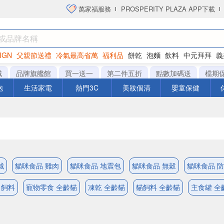
萬家福服務
PROSPERITY PLAZA APP下載
IGN
父親節送禮
冷氣最高省萬
福利品
餅乾
泡麵
飲料
中元拜拜
義
洋芋片
城
品牌旗艦館
買一送一
第二件五折
點數加碼送
檔期
泡
生活家電
熱門3C
美妝個清
嬰童保健
城
貓咪食品 雞肉
貓咪食品 地震包
貓咪食品 無穀
貓咪食品 
 飼料
寵物零食 全齡貓
凍乾 全齡貓
貓飼料 全齡貓
主食罐 全