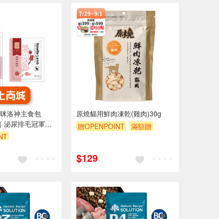
咪洛神主食包
原燒貓用鮮肉凍乾(雞肉)30g
入｜泌尿排毛冠軍｜
贈OPENPOINT
滿額贈
狀｜全齡貓主食
NT
滿額9折
贈$200
$129