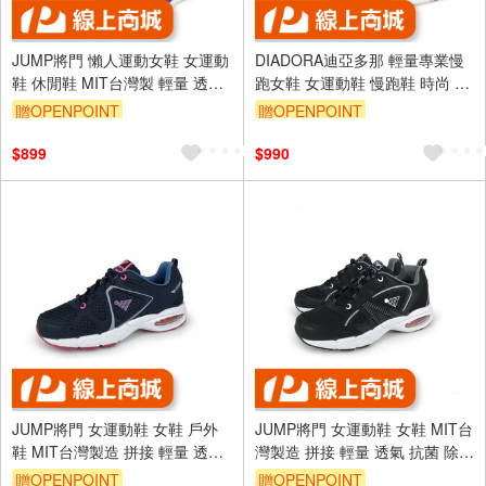
JUMP將門 懶人運動女鞋 女運動
DIADORA迪亞多那 輕量專業慢
鞋 休閒鞋 MIT台灣製 輕量 透氣
跑女鞋 女運動鞋 慢跑鞋 時尚 撞
柔軟 耐穿 Q彈 釋壓 抗菌 耐磨
色 透氣 散熱 保護後跟 耐磨 止滑
贈OPENPOINT
贈OPENPOINT
防滑 灰桃紅
黑綠 灰桃紅
$899
$990
JUMP將門 女運動鞋 女鞋 戶外
JUMP將門 女運動鞋 女鞋 MIT台
鞋 MIT台灣製造 拼接 輕量 透氣
灣製造 拼接 輕量 透氣 抗菌 除臭
耐衝 緩震 氣墊 耐用 耐磨 抓地
耐衝 緩震 氣墊 耐用 耐磨 抓地
贈OPENPOINT
贈OPENPOINT