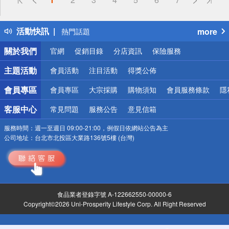
詐騙網頁！請小心！
得獎公告
活動快訊
more
熱門話題
銀行優惠
關於我們
官網
促銷目錄
分店資訊
保險服務
偏遠地區配送
詐騙網頁！請小心！
主題活動
會員活動
注目活動
得獎公佈
會員專區
會員專區
大宗採購
購物須知
會員服務條款
隱
客服中心
常見問題
服務公告
意見信箱
服務時間：
週一至週日 09:00-21:00，例假日依網站公告為主
公司地址：
台北市北投區大業路136號5樓 (台灣)
食品業者登錄字號 A-122662550-00000-6
Copyright©2026 Uni-Prosperity Lifestyle Corp. All Right Reserved