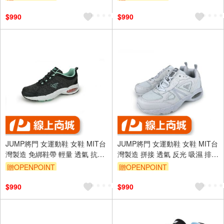
止滑 深藍
止滑 黑
$990
$990
JUMP將門 女運動鞋 女鞋 MIT台
JUMP將門 女運動鞋 女鞋 MIT台
灣製造 免綁鞋帶 輕量 透氣 抗菌
灣製造 拼接 透氣 反光 吸濕 排汗
除臭 耐衝 緩震 氣墊 耐用 耐磨
抗菌 除臭 輕量 氣墊 耐磨 抓地
贈OPENPOINT
贈OPENPOINT
止滑 黑綠
止滑 白
$990
$990