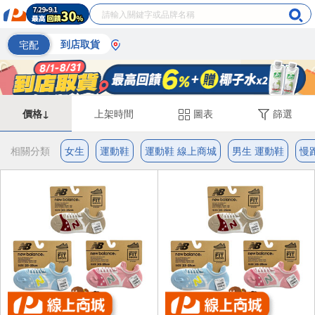
宅配
到店取貨
價格↓
上架時間
圖表
篩選
相關分類
女生
運動鞋
運動鞋 線上商城
男生 運動鞋
慢