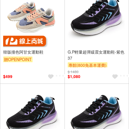
韓版撞色阿甘女運動鞋
G.P輕量超彈緩震女運動鞋-紫色
37
贈OPENPOINT
專館(800免基本運費)
滿額9折
贈$200
$ 1480
$499
$1,080