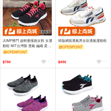
JUMP將門 超輕量慢跑女鞋 女運
韓版網面透氣男女款透氣運動鞋
動鞋 MIT台灣製 透氣 編織 柔軟
贈OPENPOINT
耐穿 Q彈 釋壓 抗菌 防臭 耐磨
贈OPENPOINT
防滑 黑桃紅
$750
$450