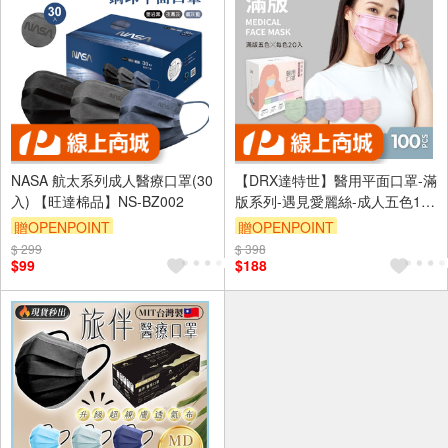
NASA 航太系列成人醫療口罩(30
【DRX達特世】醫用平面口罩-滿
入) 【旺達棉品】NS-BZ002
版系列-遇見愛麗絲-成人五色100
入
贈OPENPOINT
贈OPENPOINT
$ 299
訂單滿699享95折
$ 398
$99
$188