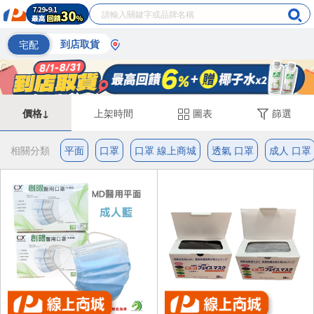
宅配
到店取貨
價格↓
上架時間
圖表
篩選
相關分類
平面
口罩
口罩 線上商城
透氣 口罩
成人 口罩