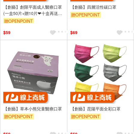
【創藝】創限平面成人醫療口罩
【創藝】四層活性碳口罩
(一盒50片+贈10片❤十盒再送一
贈OPENPOINT
盒)
贈OPENPOINT
$59
$69
【創藝】草本小熊兒童醫療口罩
【創藝】昆陽平面全彩口罩
贈OPENPOINT
贈OPENPOINT