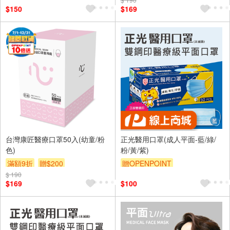
$150
$169
台灣康匠醫療口罩50入(幼童/粉
正光醫用口罩(成人平面-藍/綠/
色)
粉/黃/紫)
滿額9折
贈$200
贈OPENPOINT
$ 190
訂單滿699享9折
$169
$100