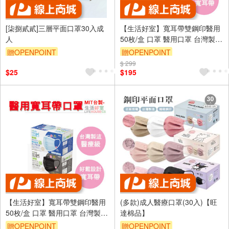
[柒捌貳貳]三層平面口罩30入成
【生活好室】寬耳帶雙鋼印醫用
人
50枚/盒 口罩 醫用口罩 台灣製
醫療級口罩
贈OPENPOINT
贈OPENPOINT
$ 299
訂單滿999享9折
$25
$195
【生活好室】寬耳帶雙鋼印醫用
(多款)成人醫療口罩(30入)【旺
50枚/盒 口罩 醫用口罩 台灣製
達棉品】
醫療級口罩
贈OPENPOINT
贈OPENPOINT