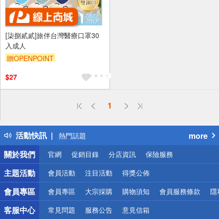
[柒捌貳貳]旅伴台灣醫療口罩30
入成人
贈OPENPOINT
$27
偏遠地區配送
1
詐騙網頁！請小心！
得獎公告
活動快訊
more
熱門話題
銀行優惠
關於我們
官網
促銷目錄
分店資訊
保險服務
偏遠地區配送
詐騙網頁！請小心！
主題活動
會員活動
注目活動
得獎公佈
會員專區
會員專區
大宗採購
購物須知
會員服務條款
隱
客服中心
常見問題
服務公告
意見信箱