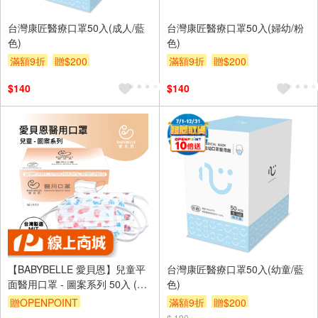
台灣康匠醫療口罩50入(成人/藍
台灣康匠醫療口罩50入(婦幼/粉
色)
色)
滿額9折
贈$200
滿額9折
贈$200
$140
$140
【BABYBELLE 愛貝恩】兒童平
台灣康匠醫療口罩50入(幼童/藍
面醫用口罩 - 圖案系列 50入 (4
色)
款選擇)
贈OPENPOINT
滿額9折
贈$200
$ 190