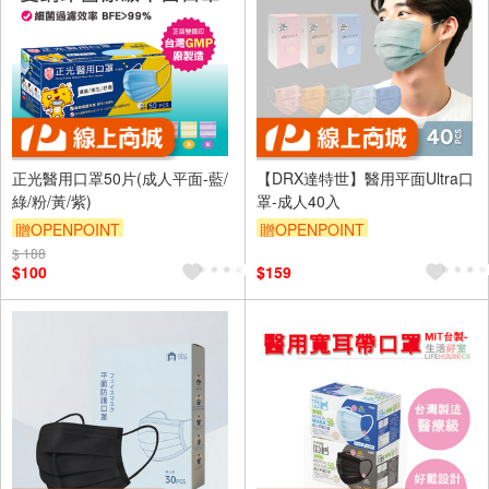
正光醫用口罩50片(成人平面-藍/
【DRX達特世】醫用平面Ultra口
綠/粉/黃/紫)
罩-成人40入
贈OPENPOINT
贈OPENPOINT
$ 188
訂單滿699享9折
$100
$159