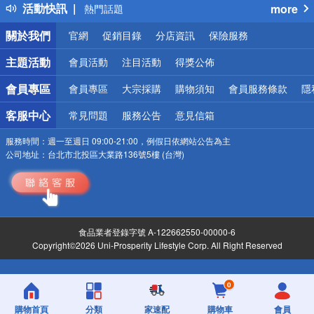
活動快訊
more
熱門話題
銀行優惠
關於我們
官網
促銷目錄
分店資訊
保險服務
偏遠地區配送
詐騙網頁！請小心！
主題活動
會員活動
注目活動
得獎公佈
會員專區
會員專區
大宗採購
購物須知
會員服務條款
隱
客服中心
常見問題
服務公告
意見信箱
服務時間：
週一至週日 09:00-21:00，例假日依網站公告為主
公司地址：
台北市北投區大業路136號5樓 (台灣)
食品業者登錄字號 A-122662550-00000-6
Copyright©2026 Uni-Prosperity Lifestyle Corp. All Right Reserved
0
購物首頁
分類
家速配
購物車
會員