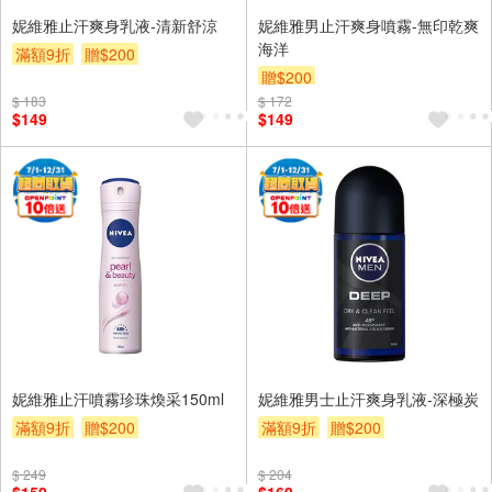
妮維雅止汗爽身乳液-清新舒涼
妮維雅男止汗爽身噴霧-無印乾爽
海洋
滿額9折
贈$200
贈$200
$ 183
$ 172
$149
$149
妮維雅止汗噴霧珍珠煥采150ml
妮維雅男士止汗爽身乳液-深極炭
滿額9折
贈$200
滿額9折
贈$200
$ 249
$ 204