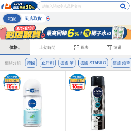
宅配
到店取貨
價格↓
上架時間
圖表
篩選
相關分類
德國
止汗劑
德國 筆
德國 STABILO
德國 鉛筆