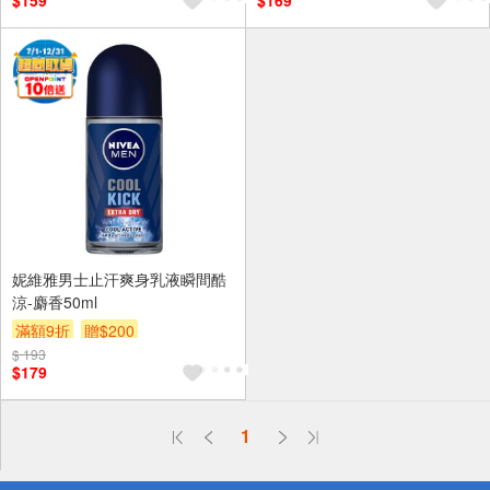
$159
$169
妮維雅男士止汗爽身乳液瞬間酷
涼-麝香50ml
滿額9折
贈$200
$ 193
$179
偏遠地區配送
1
詐騙網頁！請小心！
得獎公告