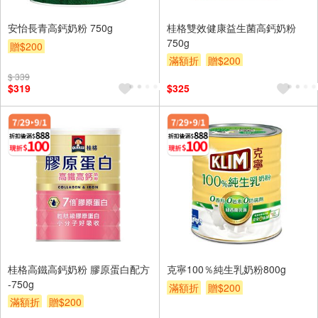
安怡長青高鈣奶粉 750g
桂格雙效健康益生菌高鈣奶粉
750g
贈$200
滿額折
贈$200
$ 339
$319
$325
桂格高鐵高鈣奶粉 膠原蛋白配方
克寧100％純生乳奶粉800g
-750g
滿額折
贈$200
滿額折
贈$200