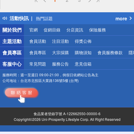
詐騙網頁！請小心！
得獎公告
活動快訊
more
熱門話題
銀行優惠
關於我們
官網
促銷目錄
分店資訊
保險服務
偏遠地區配送
詐騙網頁！請小心！
主題活動
會員活動
注目活動
得獎公佈
會員專區
會員專區
大宗採購
購物須知
會員服務條款
隱
客服中心
常見問題
服務公告
意見信箱
服務時間：
週一至週日 09:00-21:00，例假日依網站公告為主
公司地址：
台北市北投區大業路136號5樓 (台灣)
食品業者登錄字號 A-122662550-00000-6
Copyright©2026 Uni-Prosperity Lifestyle Corp. All Right Reserved