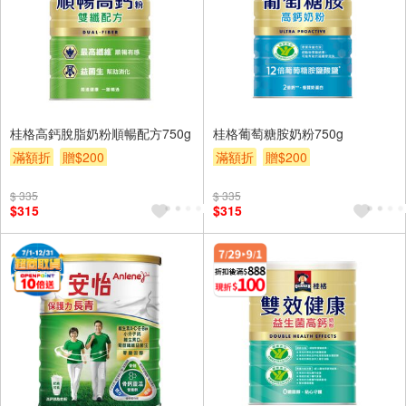
桂格高鈣脫脂奶粉順暢配方750g
桂格葡萄糖胺奶粉750g
滿額折
贈$200
滿額折
贈$200
$ 335
$ 335
$315
$315