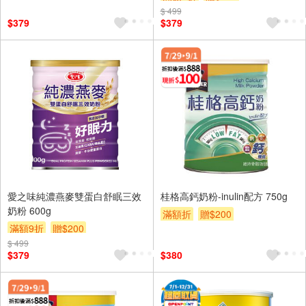
$ 499
$379
$379
愛之味純濃燕麥雙蛋白舒眠三效
桂格高鈣奶粉-inulin配方 750g
奶粉 600g
滿額折
贈$200
滿額9折
贈$200
$ 499
$379
$380