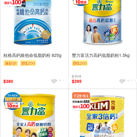
桂格高鈣維他命低脂奶粉 825g
豐力富活力高鈣低脂奶粉1.5kg
滿額折
贈$200
贈$200
$ 519
$380
$395