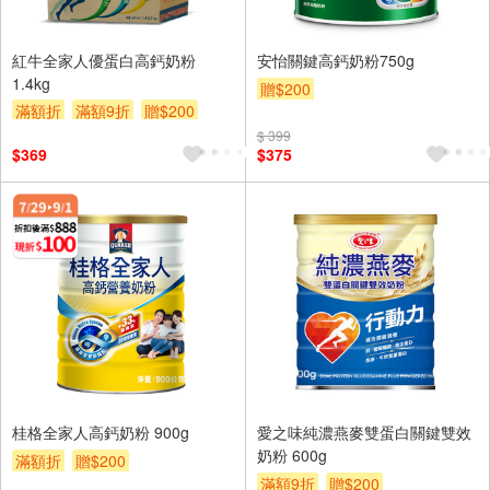
紅牛全家人優蛋白高鈣奶粉
安怡關鍵高鈣奶粉750g
1.4kg
贈$200
滿額折
滿額9折
贈$200
$ 399
$369
$375
桂格全家人高鈣奶粉 900g
愛之味純濃燕麥雙蛋白關鍵雙效
奶粉 600g
滿額折
贈$200
滿額9折
贈$200