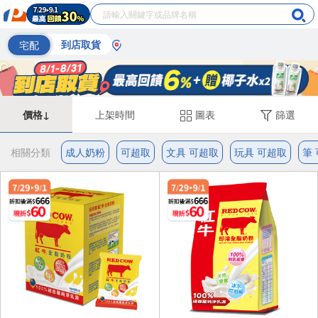
宅配
到店取貨
價格↓
上架時間
圖表
篩選
相關分類
成人奶粉
可超取
文具 可超取
玩具 可超取
筆