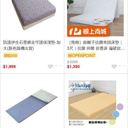
防護伊生石墨烯全守護保潔墊-加
［熊棉］銀離子抗菌奇蹟床墊｜
大(顏色隨機出貨)
3尺｜抗菌 抑菌 折疊床 偏硬款
高支撐 好收納 車宿 露營 租屋
贈$200
贈OPENPOINT
$ 2280
訂單滿1499享9折
$1,999
$1,350