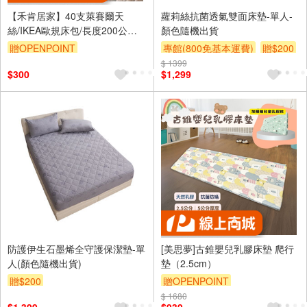
【禾肯居家】40支萊賽爾天
蘿莉絲抗菌透氣雙面床墊-單人-
絲/IKEA歐規床包/長度200公分/
顏色隨機出貨
加購歐規防水保潔墊/快速出貨/
贈OPENPOINT
專館(800免基本運費)
贈$200
親膚透氣
$ 1399
$300
$1,299
防護伊生石墨烯全守護保潔墊-單
[美思夢]古錐嬰兒乳膠床墊 爬行
人(顏色隨機出貨)
墊（2.5cm）
贈$200
贈OPENPOINT
$ 1680