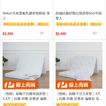
Hokun天然透氣乳膠床墊附枕-單
防蹣抗菌紓壓記憶床墊5cm平面-
人
雙人
專館(800免基本運費)
贈$200
專館(800免基本運費)
贈$200
$3,499
$3,499
［熊棉］銀離子抗菌奇蹟床墊｜
［熊棉］銀離子活力床墊｜3尺
3.5尺｜抗菌 抑菌 折疊床 偏硬款
｜抗菌 抑菌 折疊床 偏硬款 高支
高支撐 好收納 車宿 露營 租屋
撐 好收納 車宿 露營 租屋
贈OPENPOINT
贈OPENPOINT