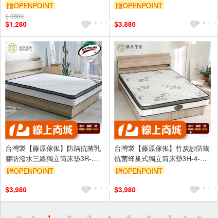
貨(1組)
墊
贈OPENPOINT
贈OPENPOINT
$ 3800
$1,280
$3,880
台灣製【藤原傢俬】防蹣抗菌乳
台灣製【藤原傢俬】竹炭紗防螨
膠防潑水三線獨立筒床墊3R-偏
抗菌蜂巢式獨立筒床墊3H-4-軟
軟
硬適中
贈OPENPOINT
贈OPENPOINT
$3,980
$3,980
偏遠地區配送
1
2
3
4
5
6
7