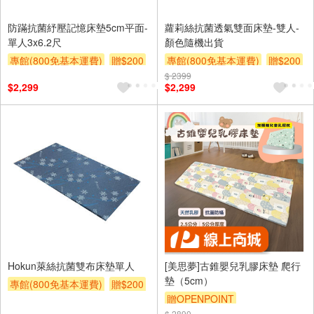
防蹣抗菌紓壓記憶床墊5cm平面-
蘿莉絲抗菌透氣雙面床墊-雙人-
單人3x6.2尺
顏色隨機出貨
專館(800免基本運費)
贈$200
專館(800免基本運費)
贈$200
$ 2399
$2,299
$2,299
Hokun萊絲抗菌雙布床墊單人
[美思夢]古錐嬰兒乳膠床墊 爬行
墊（5cm）
專館(800免基本運費)
贈$200
贈OPENPOINT
$ 2890