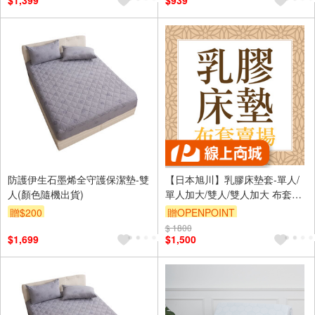
$1,399
$939
防護伊生石墨烯全守護保潔墊-雙
【日本旭川】乳膠床墊套-單人/
人(顏色隨機出貨)
單人加大/雙人/雙人加大 布套床
包床套床罩
贈$200
贈OPENPOINT
$ 1800
訂單滿999享9折
$1,699
$1,500