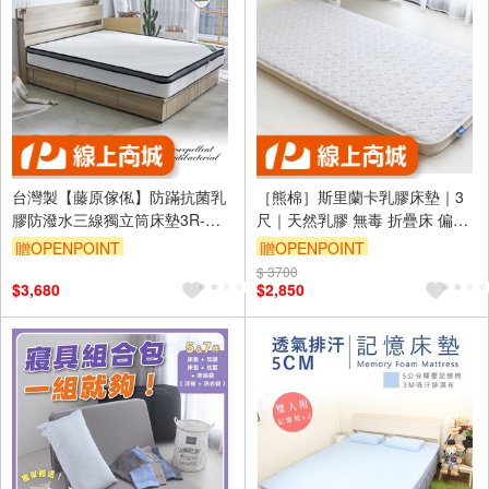
台灣製【藤原傢俬】防蹣抗菌乳
［熊棉］斯里蘭卡乳膠床墊｜3
膠防潑水三線獨立筒床墊3R-偏
尺｜天然乳膠 無毒 折疊床 偏軟
軟
款 慢回彈 好收納 車宿 露營 租屋
贈OPENPOINT
贈OPENPOINT
$ 3700
訂單滿1499享9折
$3,680
$2,850