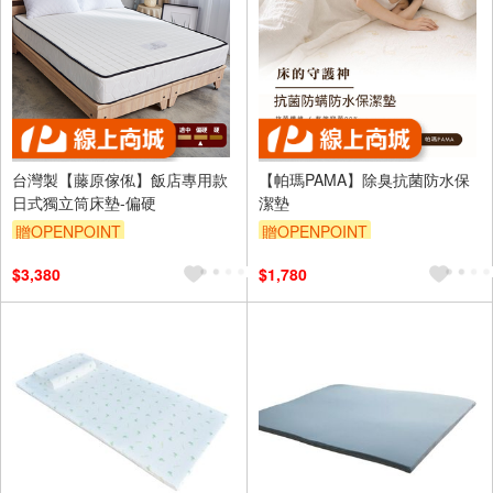
台灣製【藤原傢俬】飯店專用款
【帕瑪PAMA】除臭抗菌防水保
日式獨立筒床墊-偏硬
潔墊
贈OPENPOINT
贈OPENPOINT
$3,380
$1,780