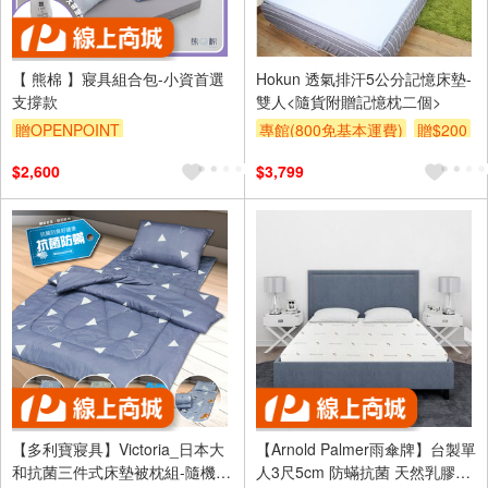
【 熊棉 】寢具組合包-小資首選
Hokun 透氣排汗5公分記憶床墊-
支撐款
雙人<隨貨附贈記憶枕二個>
贈OPENPOINT
專館(800免基本運費)
贈$200
訂單滿1499享9折
$2,600
$3,799
【多利寶寢具】Victoria_日本大
【Arnold Palmer雨傘牌】台製單
和抗菌三件式床墊被枕組-隨機出
人3尺5cm 防蟎抗菌 天然乳膠床