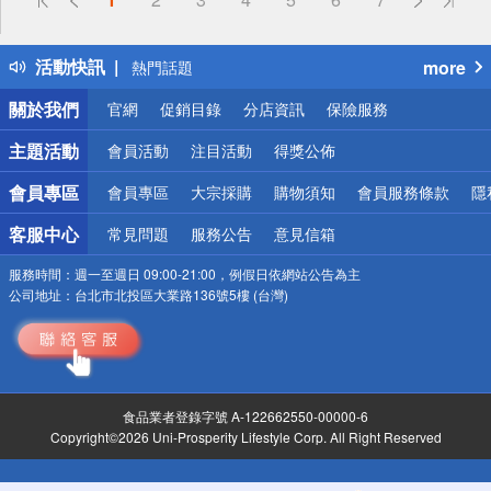
詐騙網頁！請小心！
得獎公告
活動快訊
more
熱門話題
銀行優惠
關於我們
官網
促銷目錄
分店資訊
保險服務
偏遠地區配送
詐騙網頁！請小心！
主題活動
會員活動
注目活動
得獎公佈
會員專區
會員專區
大宗採購
購物須知
會員服務條款
隱
客服中心
常見問題
服務公告
意見信箱
服務時間：
週一至週日 09:00-21:00，例假日依網站公告為主
公司地址：
台北市北投區大業路136號5樓 (台灣)
食品業者登錄字號 A-122662550-00000-6
Copyright©2026 Uni-Prosperity Lifestyle Corp. All Right Reserved