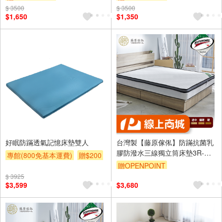
$ 3500
訂單滿1499享9折
$ 3500
訂單滿1499享9折
$1,650
$1,350
好眠防蹣透氣記憶床墊雙人
台灣製【藤原傢俬】防蹣抗菌乳
膠防潑水三線獨立筒床墊3R-偏
專館(800免基本運費)
贈$200
軟
贈OPENPOINT
$ 3925
$3,599
$3,680