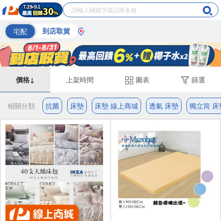
宅配
到店取貨
價格↓
上架時間
圖表
篩選
相關分類
抗菌
床墊
床墊 線上商城
透氣 床墊
獨立筒 床