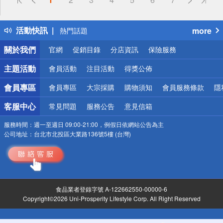
詐騙網頁！請小心！
得獎公告
活動快訊
more
熱門話題
銀行優惠
關於我們
官網
促銷目錄
分店資訊
保險服務
偏遠地區配送
詐騙網頁！請小心！
主題活動
會員活動
注目活動
得獎公佈
會員專區
會員專區
大宗採購
購物須知
會員服務條款
隱
客服中心
常見問題
服務公告
意見信箱
服務時間：
週一至週日 09:00-21:00，例假日依網站公告為主
公司地址：
台北市北投區大業路136號5樓 (台灣)
食品業者登錄字號 A-122662550-00000-6
Copyright©2026 Uni-Prosperity Lifestyle Corp. All Right Reserved