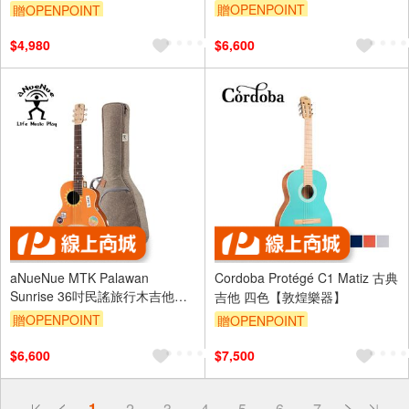
贈OPENPOINT
贈OPENPOINT
$4,980
$6,600
aNueNue MTK Palawan
Cordoba Protégé C1 Matiz 古典
Sunrise 36吋民謠旅行木吉他
吉他 四色【敦煌樂器】
【敦煌樂器】
贈OPENPOINT
贈OPENPOINT
$6,600
$7,500
偏遠地區配送
1
2
3
4
5
6
7