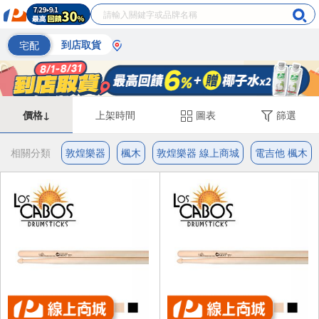
宅配
到店取貨
價格↓
上架時間
圖表
篩選
相關分類
敦煌樂器
楓木
敦煌樂器 線上商城
電吉他 楓木